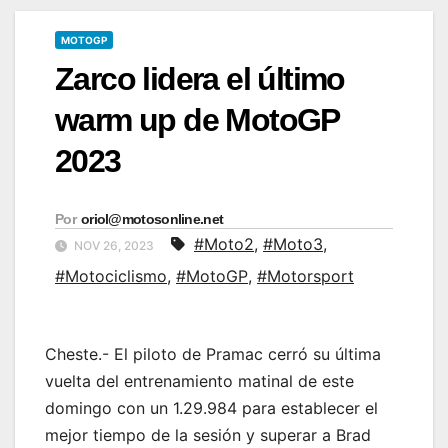
MOTOGP
Zarco lidera el último
warm up de MotoGP
2023
Por
oriol@motosonline.net
#Moto2
,
#Moto3
,
NOV 26, 2023
#Motociclismo
,
#MotoGP
,
#Motorsport
Cheste.- El piloto de Pramac cerró su última
vuelta del entrenamiento matinal de este
domingo con un 1.29.984 para establecer el
mejor tiempo de la sesión y superar a Brad