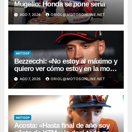
Mugello: Honda se pone seria
AGO 7, 2026
ORIOL@MOTOSONLINE.NET
MOTOGP
Bezzecchi: «No estoy al máximo y
quiero ver cómo estoy en la moto;
desde Aragón será una guerra»
AGO 7, 2026
ORIOL@MOTOSONLINE.NET
MOTOGP
Acosta: «Hasta final de año soy