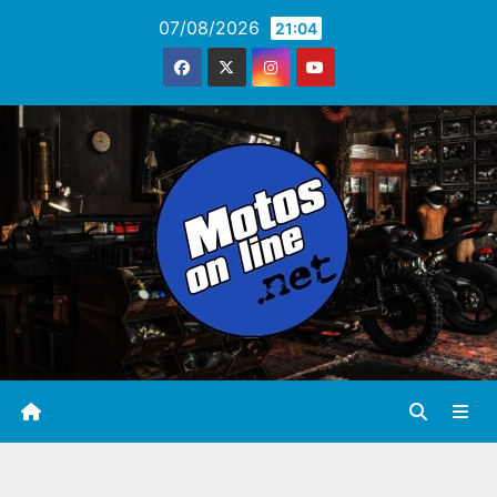
Saltar
07/08/2026
21:04
al
contenido