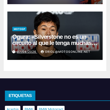
MOTOGP
Ogura: «Silverstone no es un
circuito al que le tenga muchas
ganas»
07/08/2026
ORIOL@MOTOSONLINE.NET
ETIQUETAS
Acerbis
BMW
BMW Motorrad