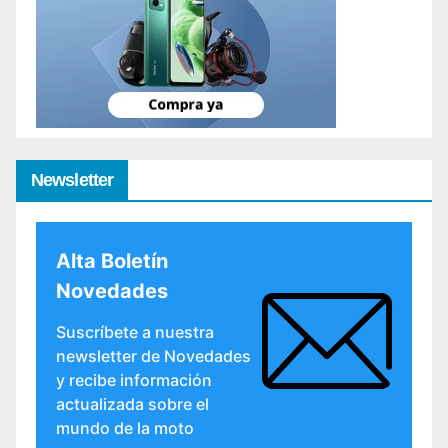
Newsletter
Alta Boletín
Novedades
Suscríbete a nuestra
newsletter de Novedades
y recibe información
actualizada sobre el
mundo de la moto