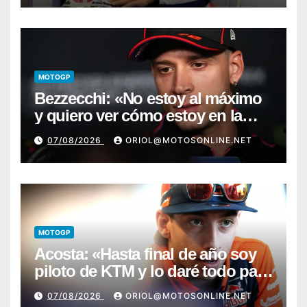
MOTOGP
Bezzecchi: «No estoy al máximo
y quiero ver cómo estoy en la
moto; desde Aragón será una
07/08/2026
ORIOL@MOTOSONLINE.NET
guerra»
MOTOGP
Acosta: «Hasta final de año soy
piloto de KTM y lo daré todo para
conseguir mi primera victoria»
07/08/2026
ORIOL@MOTOSONLINE.NET