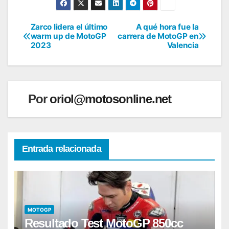
Zarco lidera el último
A qué hora fue la
Navegación
warm up de MotoGP
carrera de MotoGP en
2023
Valencia
de
entradas
Por
oriol@motosonline.net
Entrada relacionada
MOTOGP
Resultado Test MotoGP 850cc