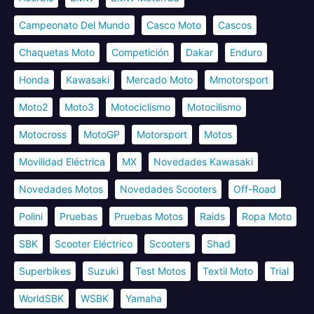
Campeonato Del Mundo
Casco Moto
Cascos
Chaquetas Moto
Competición
Dakar
Enduro
Honda
Kawasaki
Mercado Moto
Mmotorsport
Moto2
Moto3
Motociclismo
Motocilismo
Motocross
MotoGP
Motorsport
Motos
Movilidad Eléctrica
MX
Novedades Kawasaki
Novedades Motos
Novedades Scooters
Off-Road
Polini
Pruebas
Pruebas Motos
Raids
Ropa Moto
SBK
Scooter Eléctrico
Scooters
Shad
Superbikes
Suzuki
Test Motos
Textil Moto
Trial
WorldSBK
WSBK
Yamaha