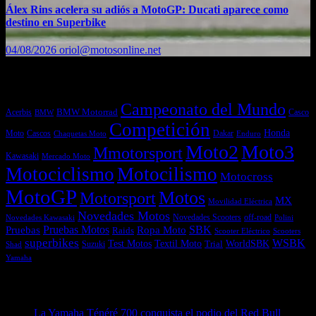
Álex Rins acelera su adiós a MotoGP: Ducati aparece como
destino en Superbike
04/08/2026
oriol@motosonline.net
Etiquetas
Campeonato del Mundo
Acerbis
BMW Motorrad
Casco
BMW
Competición
Honda
Moto
Dakar
Cascos
Chaquetas Moto
Enduro
Moto2
Moto3
Mmotorsport
Kawasaki
Mercado Moto
Motociclismo
Motocilismo
Motocross
MotoGP
Motos
Motorsport
MX
Movilidad Eléctrica
Novedades Motos
off-road
Novedades Scooters
Polini
Novedades Kawasaki
Pruebas
Pruebas Motos
SBK
Ropa Moto
Raids
Scooters
Scooter Eléctrico
superbikes
WSBK
Textil Moto
WorldSBK
Test Motos
Suzuki
Trial
Shad
Yamaha
Entradas recientes
La Yamaha Ténéré 700 conquista el podio del Red Bull