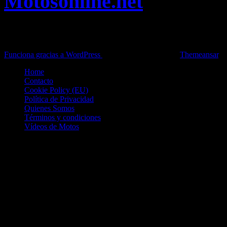
Motosonline.net
Toda la información del mundo de la Moto en una sola web,
Pruebas, Novedades, Artículos y competición.
Funciona gracias a WordPress
|
Theme: News Live by
Themeansar
.
Home
Contacto
Cookie Policy (EU)
Política de Privacidad
Quienes Somos
Términos y condiciones
Vídeos de Motos