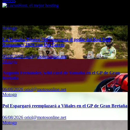
servicio
.
También te puede interesar...
Motogp
La Yamaha Ténéré 700 conquista el podio del Red Bull
Romaniacs 2026 con Pol Tarrés
06/08/2026
oriol@motosonline.net
Motogp
Augusto Fernández, wild card de Yamaha en el GP de Gran
Bretaña
06/08/2026
oriol@motosonline.net
Motogp
Pol Espargaró reemplazará a Viñales en el GP de Gran Bretaña
06/08/2026
oriol@motosonline.net
Motogp