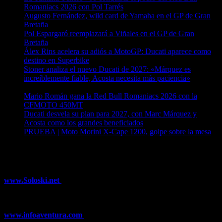
Romaniacs 2026 con Pol Tarrés
06/08/2026
Augusto Fernández, wild card de Yamaha en el GP de Gran
Bretaña
06/08/2026
Pol Espargaró reemplazará a Viñales en el GP de Gran
Bretaña
06/08/2026
Álex Rins acelera su adiós a MotoGP: Ducati aparece como
destino en Superbike
04/08/2026
Stoner analiza el nuevo Ducati de 2027: «Márquez es
increíblemente fiable, Acosta necesita más paciencia»
04/08/2026
Mario Román gana la Red Bull Romaniacs 2026 con la
CFMOTO 450MT
04/08/2026
Ducati desvela su plan para 2027, con Marc Márquez y
Acosta como los grandes beneficiados
04/08/2026
PRUEBA | Moto Morini X-Cape 1200, golpe sobre la mesa
04/08/2026
¿Ya conoces nuestra red de portales?
www.Soloski.net
Noticias y artículos sobre Deportes de Invierno,
Esquí, Snowboard, Esquí de Fondo, Esquí de Travesía, Estaciones
de Esquí, Meteorología,...
www.infoaventura.com
Toda la información sobre Mountain Bike