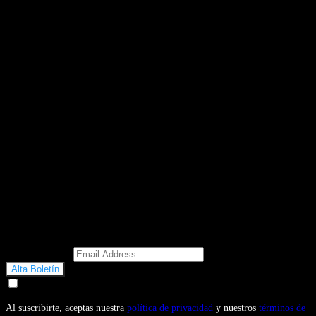
Email Address
Doy mi consentimiento para recibir correos electrónicos
promocionales de Motosonline.net
Al suscribirte, aceptas nuestra
política de privacidad
y nuestros
términos de