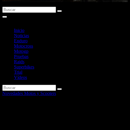
Inicio
Noticias
Enduro
Motocross
Motogp
Pruebas
Raids
Superbikes
Trial
Vídeos
Novedades Motos y Scooters
Ya disponible el Scooter Suzuki
Avenis 125