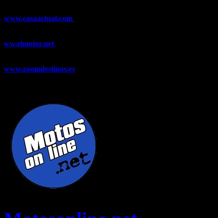
y Trail Running, competiciones, noticias, novedades,...
www.casaactual.com
El portal de referencia de lifestyle con
noticias y artículos sobre Decoración, Moda, Bricolaje, Recetas, ...
ww.elmotor.net
Tu web de coches en internet con noticias,
novedades, pruebas y mucho más...
www.zoomdestinos.es
Encuentra información sobre destinos de
viajes entre miles de artículos y consejos para disfrutar de tus
vacaciones y tiempo libre.