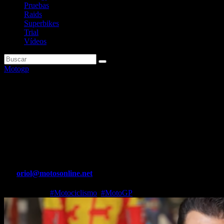
Pruebas
Raids
Superbikes
Trial
Vídeos
Motogp
Xaus: “Martín puede correr
una carrera a 200 pulsaciones;
dudo que Márquez pueda
correr a ese nivel máximo”
Por
oriol@motosonline.net
Nov 14, 2024
#Motociclismo
,
#MotoGP