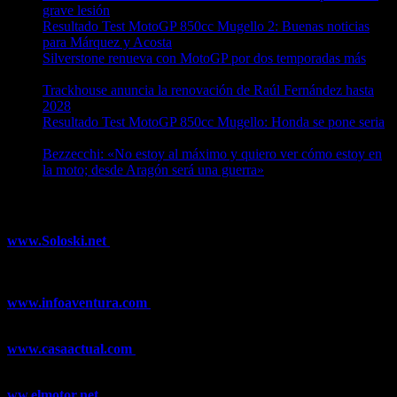
grave lesión
08/08/2026
Resultado Test MotoGP 850cc Mugello 2: Buenas noticias
para Márquez y Acosta
08/08/2026
Silverstone renueva con MotoGP por dos temporadas más
08/08/2026
Trackhouse anuncia la renovación de Raúl Fernández hasta
2028
08/08/2026
Resultado Test MotoGP 850cc Mugello: Honda se pone seria
07/08/2026
Bezzecchi: «No estoy al máximo y quiero ver cómo estoy en
la moto; desde Aragón será una guerra»
07/08/2026
¿Ya conoces nuestra red de portales?
www.Soloski.net
Noticias y artículos sobre Deportes de Invierno,
Esquí, Snowboard, Esquí de Fondo, Esquí de Travesía, Estaciones
de Esquí, Meteorología,...
www.infoaventura.com
Toda la información sobre Mountain Bike
y Trail Running, competiciones, noticias, novedades,...
www.casaactual.com
El portal de referencia de lifestyle con
noticias y artículos sobre Decoración, Moda, Bricolaje, Recetas, ...
ww.elmotor.net
Tu web de coches en internet con noticias,