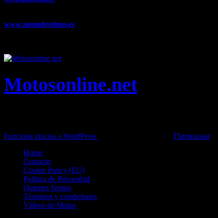
novedades, pruebas y mucho más...
www.zoomdestinos.es
Encuentra información sobre destinos de
viajes entre miles de artículos y consejos para disfrutar de tus
vacaciones y tiempo libre.
Motosonline.net
Toda la información del mundo de la Moto en una sola web,
Pruebas, Novedades, Artículos y competición.
Funciona gracias a WordPress
|
Theme: News Live by
Themeansar
.
Home
Contacto
Cookie Policy (EU)
Política de Privacidad
Quienes Somos
Términos y condiciones
Vídeos de Motos