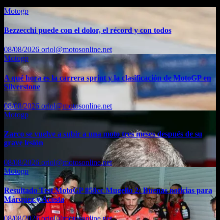
Motogp
Bezzecchi puede con el dolor, el récord y con todos
08/08/2026
oriol@motosonline.net
Motogp
A qué hora es la carrera sprint y la clasificación de MotoGP en
Silverstone
08/08/2026
oriol@motosonline.net
Motogp
Zarco se vuelve a subir a una moto tres meses después de su
grave lesión
08/08/2026
oriol@motosonline.net
Motogp
Resultado Test MotoGP 850cc Mugello 2: Buenas noticias para
Márquez y Acosta
08/08/2026
oriol@motosonline.net