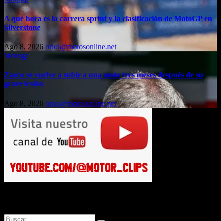
A qué hora es la carrera sprint y la clasificación de MotoGP en
Silverstone
Ago 8, 2026
oriol@motosonline.net
Motogp
Zarco se vuelve a subir a una moto tres meses después de su
grave lesión
Ago 8, 2026
oriol@motosonline.net
Busca en Motosonline