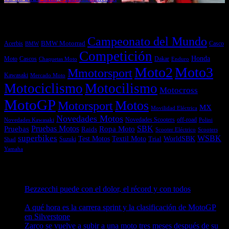
Etiquetas
Campeonato del Mundo
Acerbis
BMW Motorrad
Casco
BMW
Competición
Honda
Moto
Dakar
Cascos
Chaquetas Moto
Enduro
Moto2
Moto3
Mmotorsport
Kawasaki
Mercado Moto
Motociclismo
Motocilismo
Motocross
MotoGP
Motos
Motorsport
MX
Movilidad Eléctrica
Novedades Motos
off-road
Novedades Scooters
Polini
Novedades Kawasaki
Pruebas
Pruebas Motos
SBK
Ropa Moto
Raids
Scooters
Scooter Eléctrico
superbikes
WSBK
Textil Moto
WorldSBK
Test Motos
Suzuki
Trial
Shad
Yamaha
Entradas recientes
Bezzecchi puede con el dolor, el récord y con todos
08/08/2026
A qué hora es la carrera sprint y la clasificación de MotoGP
en Silverstone
08/08/2026
Zarco se vuelve a subir a una moto tres meses después de su