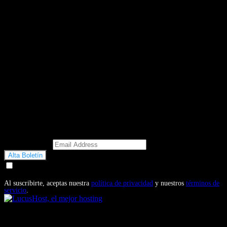
Email Address
Doy mi consentimiento para recibir correos electrónicos
promocionales de Motosonline.net
Al suscribirte, aceptas nuestra
política de privacidad
y nuestros
términos de
servicio
.
También te puede interesar...