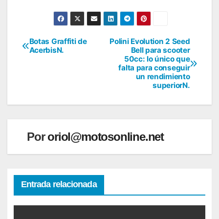
Botas Graffiti de
Polini Evolution 2 Seed
Navegación
AcerbisN.
Bell para scooter
50cc: lo único que
de
falta para conseguir
un rendimiento
entradas
superiorN.
Por
oriol@motosonline.net
Entrada relacionada