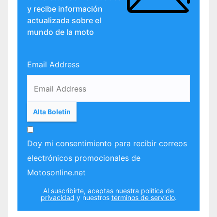
y recibe información
actualizada sobre el
mundo de la moto
Email Address
Doy mi consentimiento para recibir correos
electrónicos promocionales de
Motosonline.net
Al suscribirte, aceptas nuestra
política de
privacidad
y nuestros
términos de servicio
.