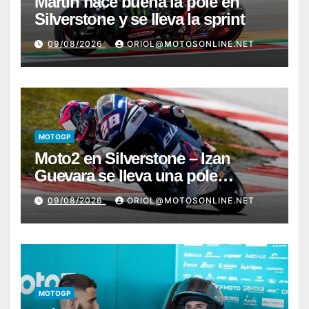
Martín hace buena la pole en
Silverstone y se lleva la sprint
09/08/2026
ORIOL@MOTOSONLINE.NET
MOTOGP
Moto2 en Silverstone – Izan
Guevara se lleva una pole
incontestable; González, 4º
09/08/2026
ORIOL@MOTOSONLINE.NET
MOTOGP