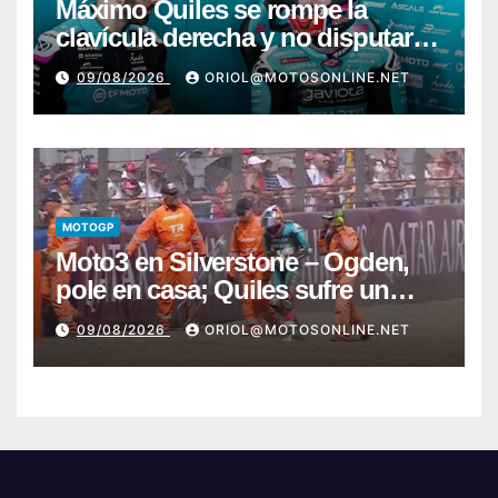
Máximo Quiles se rompe la
clavícula derecha y no disputará
la carrera de Silverstone
09/08/2026
ORIOL@MOTOSONLINE.NET
MOTOGP
Moto3 en Silverstone – Ogden,
pole en casa; Quiles sufre un
fuerte y preocupante accidente
09/08/2026
ORIOL@MOTOSONLINE.NET