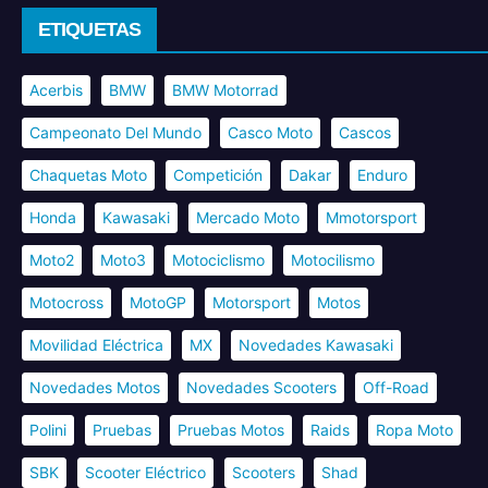
ETIQUETAS
Acerbis
BMW
BMW Motorrad
Campeonato Del Mundo
Casco Moto
Cascos
Chaquetas Moto
Competición
Dakar
Enduro
Honda
Kawasaki
Mercado Moto
Mmotorsport
Moto2
Moto3
Motociclismo
Motocilismo
Motocross
MotoGP
Motorsport
Motos
Movilidad Eléctrica
MX
Novedades Kawasaki
Novedades Motos
Novedades Scooters
Off-Road
Polini
Pruebas
Pruebas Motos
Raids
Ropa Moto
SBK
Scooter Eléctrico
Scooters
Shad