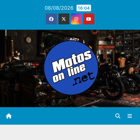
Saltar
08/08/2026
16:04
al
contenido