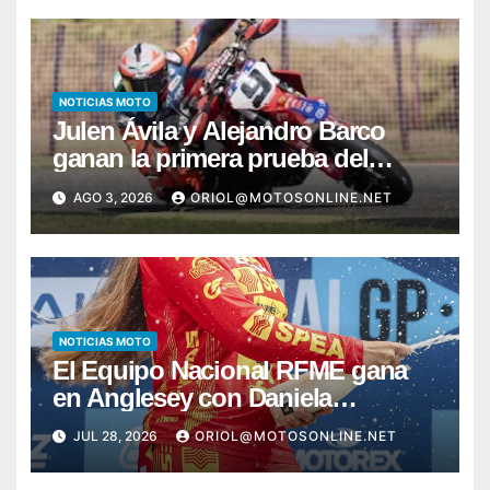
NOTICIAS MOTO
Julen Ávila y Alejandro Barco
ganan la primera prueba del
Campeonato de España de
AGO 3, 2026
ORIOL@MOTOSONLINE.NET
Supermoto
NOTICIAS MOTO
El Equipo Nacional RFME gana
en Anglesey con Daniela
Hernando y Bou firma otro pleno
JUL 28, 2026
ORIOL@MOTOSONLINE.NET