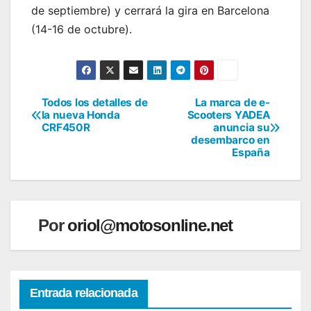
de septiembre) y cerrará la gira en Barcelona
(14-16 de octubre).
Todos los detalles de
La marca de e-
Navegación
la nueva Honda
Scooters YADEA
CRF450R
anuncia su
de
desembarco en
España
entradas
Por
oriol@motosonline.net
Entrada relacionada