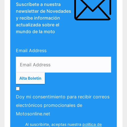
Suscríbete a nuestra
newsletter de Novedades
y recibe información
actualizada sobre el
mundo de la moto
Email Address
Doy mi consentimiento para recibir correos
electrónicos promocionales de
Motosonline.net
Al suscribirte, aceptas nuestra
política de