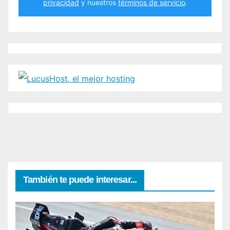
privacidad
y nuestros
términos de servicio
.
También te puede interesar...