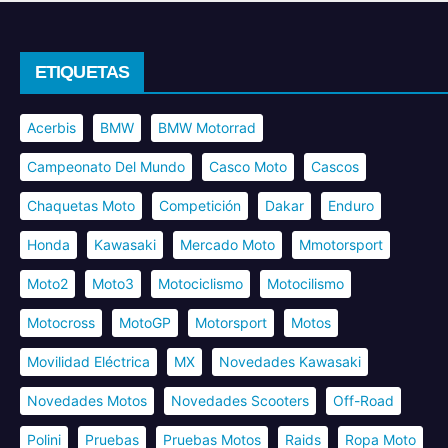
ETIQUETAS
Acerbis
BMW
BMW Motorrad
Campeonato Del Mundo
Casco Moto
Cascos
Chaquetas Moto
Competición
Dakar
Enduro
Honda
Kawasaki
Mercado Moto
Mmotorsport
Moto2
Moto3
Motociclismo
Motocilismo
Motocross
MotoGP
Motorsport
Motos
Movilidad Eléctrica
MX
Novedades Kawasaki
Novedades Motos
Novedades Scooters
Off-Road
Polini
Pruebas
Pruebas Motos
Raids
Ropa Moto