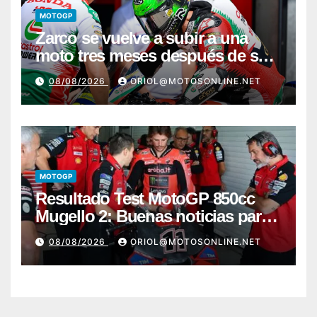
MOTOGP
Zarco se vuelve a subir a una
moto tres meses después de su
grave lesión
08/08/2026
ORIOL@MOTOSONLINE.NET
MOTOGP
Resultado Test MotoGP 850cc
Mugello 2: Buenas noticias para
Márquez y Acosta
08/08/2026
ORIOL@MOTOSONLINE.NET