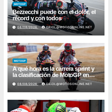
MOTOGP
Bezzecchi puede con el dolor, el
récord y con todos
08/08/2026
ORIOL@MOTOSONLINE.NET
MOTOGP
A qué hora es la carrera sprint y
la clasificación de MotoGP en
Silverstone
08/08/2026
ORIOL@MOTOSONLINE.NET