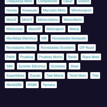
Chaquetas Moto
Competición
Dakar
Enduro
Honda
Kawasaki
Mercado Moto
Mmotorsport
Moto2
Moto3
Motociclismo
Motocilismo
Motocross
MotoGP
Motorsport
Motos
Movilidad Eléctrica
MX
Novedades Kawasaki
Novedades Motos
Novedades Scooters
Off-Road
Polini
Pruebas
Pruebas Motos
Raids
Ropa Moto
SBK
Scooter Eléctrico
Scooters
Shad
Superbikes
Suzuki
Test Motos
Textil Moto
Trial
WorldSBK
WSBK
Yamaha