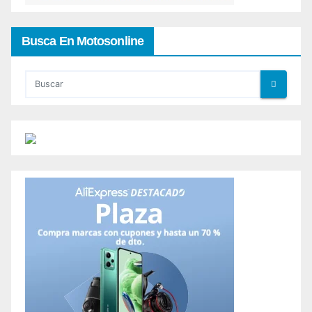
Busca En Motosonline