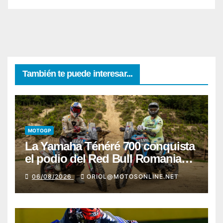
También te puede interesar...
MOTOGP
La Yamaha Ténéré 700 conquista
el podio del Red Bull Romaniacs
2026 con Pol Tarrés
06/08/2026
ORIOL@MOTOSONLINE.NET