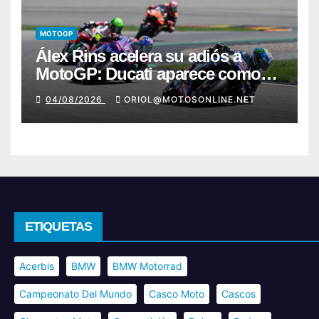
MOTOGP
Álex Rins acelera su adiós a
MotoGP: Ducati aparece como
destino en Superbike
04/08/2026
ORIOL@MOTOSONLINE.NET
ETIQUETAS
Acerbis
BMW
BMW Motorrad
Campeonato Del Mundo
Casco Moto
Cascos