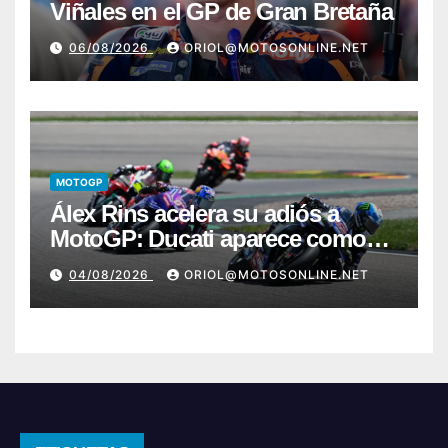
Viñales en el GP de Gran Bretaña
06/08/2026
ORIOL@MOTOSONLINE.NET
MOTOGP
Álex Rins acelera su adiós a
MotoGP: Ducati aparece como
destino en Superbike
04/08/2026
ORIOL@MOTOSONLINE.NET