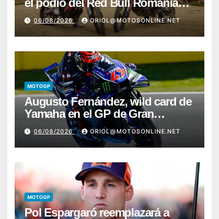
el podio del Red Bull Romaniacs
2026 con Pol Tarrés
06/08/2026
ORIOL@MOTOSONLINE.NET
MOTOGP
Augusto Fernández, wild card de
Yamaha en el GP de Gran
Bretaña
06/08/2026
ORIOL@MOTOSONLINE.NET
MOTOGP
Pol Espargaró reemplazará a