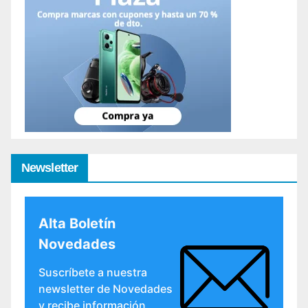
Newsletter
Alta Boletín
Novedades
Suscríbete a nuestra
newsletter de Novedades
y recibe información