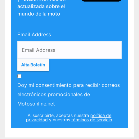
actualizada sobre el
mundo de la moto
Email Address
Doy mi consentimiento para recibir correos
electrónicos promocionales de
Motosonline.net
Al suscribirte, aceptas nuestra
política de
privacidad
y nuestros
términos de servicio
.