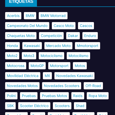
ETIQUETAS
Acerbis
BMW
BMW Motorrad
Campeonato Del Mundo
Casco Moto
Cascos
Chaquetas Moto
Competición
Dakar
Enduro
Honda
Kawasaki
Mercado Moto
Mmotorsport
Moto2
Moto3
Motociclismo
Motocilismo
Motocross
MotoGP
Motorsport
Motos
Movilidad Eléctrica
MX
Novedades Kawasaki
Novedades Motos
Novedades Scooters
Off-Road
Polini
Pruebas
Pruebas Motos
Raids
Ropa Moto
SBK
Scooter Eléctrico
Scooters
Shad