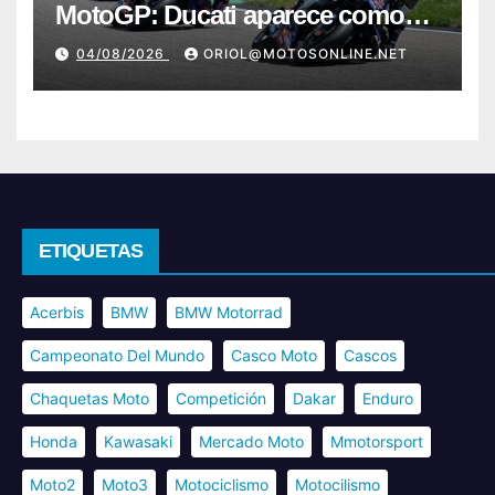
MotoGP: Ducati aparece como
destino en Superbike
04/08/2026
ORIOL@MOTOSONLINE.NET
ETIQUETAS
Acerbis
BMW
BMW Motorrad
Campeonato Del Mundo
Casco Moto
Cascos
Chaquetas Moto
Competición
Dakar
Enduro
Honda
Kawasaki
Mercado Moto
Mmotorsport
Moto2
Moto3
Motociclismo
Motocilismo