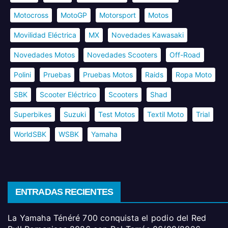
Motocross
MotoGP
Motorsport
Motos
Movilidad Eléctrica
MX
Novedades Kawasaki
Novedades Motos
Novedades Scooters
Off-Road
Polini
Pruebas
Pruebas Motos
Raids
Ropa Moto
SBK
Scooter Eléctrico
Scooters
Shad
Superbikes
Suzuki
Test Motos
Textil Moto
Trial
WorldSBK
WSBK
Yamaha
ENTRADAS RECIENTES
La Yamaha Ténéré 700 conquista el podio del Red