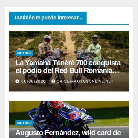
También te puede interesar...
MOTOGP
La Yamaha Ténéré 700 conquista
el podio del Red Bull Romaniacs
2026 con Pol Tarrés
06/08/2026
ORIOL@MOTOSONLINE.NET
MOTOGP
Augusto Fernández, wild card de