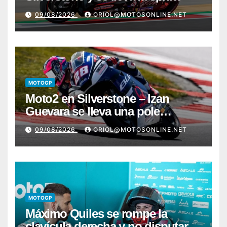
09/08/2026
ORIOL@MOTOSONLINE.NET
MOTOGP
Moto2 en Silverstone – Izan
Guevara se lleva una pole
incontestable; González, 4º
09/08/2026
ORIOL@MOTOSONLINE.NET
MOTOGP
Máximo Quiles se rompe la
clavícula derecha y no disputará