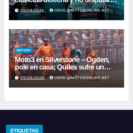
la carrera de Silverstone
09/08/2026
ORIOL@MOTOSONLINE.NET
MOTOGP
Moto3 en Silverstone – Ogden,
pole en casa; Quiles sufre un
fuerte y preocupante accidente
09/08/2026
ORIOL@MOTOSONLINE.NET
ETIQUETAS