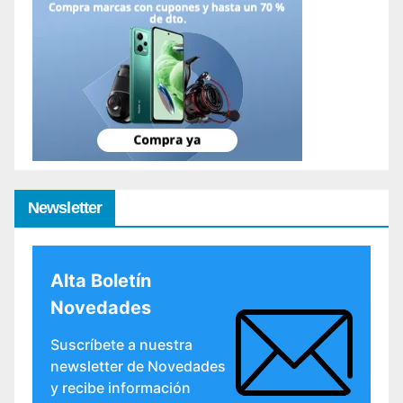
Newsletter
Alta Boletín
Novedades
Suscríbete a nuestra
newsletter de Novedades
y recibe información