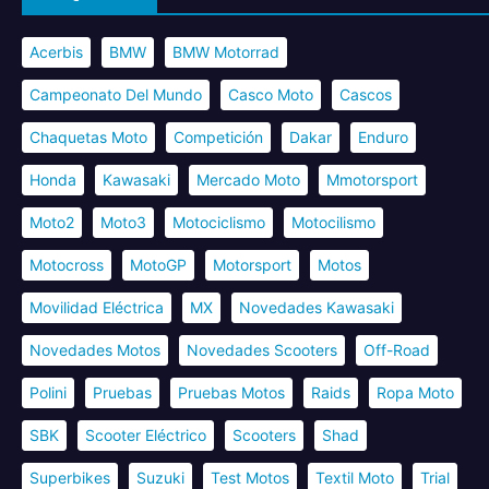
Acerbis
BMW
BMW Motorrad
Campeonato Del Mundo
Casco Moto
Cascos
Chaquetas Moto
Competición
Dakar
Enduro
Honda
Kawasaki
Mercado Moto
Mmotorsport
Moto2
Moto3
Motociclismo
Motocilismo
Motocross
MotoGP
Motorsport
Motos
Movilidad Eléctrica
MX
Novedades Kawasaki
Novedades Motos
Novedades Scooters
Off-Road
Polini
Pruebas
Pruebas Motos
Raids
Ropa Moto
SBK
Scooter Eléctrico
Scooters
Shad
Superbikes
Suzuki
Test Motos
Textil Moto
Trial