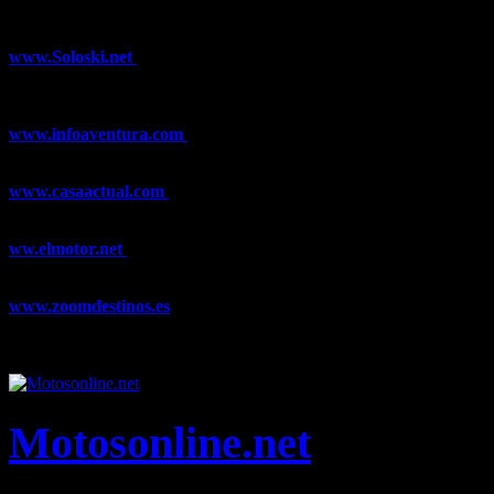
¿Ya conoces nuestra red de portales?
www.Soloski.net
Noticias y artículos sobre Deportes de Invierno,
Esquí, Snowboard, Esquí de Fondo, Esquí de Travesía, Estaciones
de Esquí, Meteorología,...
www.infoaventura.com
Toda la información sobre Mountain Bike
y Trail Running, competiciones, noticias, novedades,...
www.casaactual.com
El portal de referencia de lifestyle con
noticias y artículos sobre Decoración, Moda, Bricolaje, Recetas, ...
ww.elmotor.net
Tu web de coches en internet con noticias,
novedades, pruebas y mucho más...
www.zoomdestinos.es
Encuentra información sobre destinos de
viajes entre miles de artículos y consejos para disfrutar de tus
vacaciones y tiempo libre.
Motosonline.net