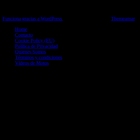
Toda la información del mundo de la Moto en una sola web,
Pruebas, Novedades, Artículos y competición.
Funciona gracias a WordPress
|
Theme: News Live by
Themeansar
.
Home
Contacto
Cookie Policy (EU)
Política de Privacidad
Quienes Somos
Términos y condiciones
Vídeos de Motos