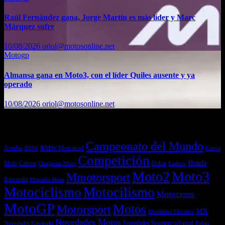
Raúl Fernández gana, Jorge Martín es más líder y Marc
Márquez sufre
10/08/2026
oriol@motosonline.net
Motogp
Almansa gana en Moto3, con el líder Quiles ausente y ya
operado
10/08/2026
oriol@motosonline.net
Etiquetas
Campeonato del Mundo
Acerbis
BMW Motorrad
Casco
BMW
Competición
Honda
Moto
Dakar
Cascos
Chaquetas Moto
Enduro
Moto2
Moto3
Mmotorsport
Kawasaki
Mercado Moto
Motociclismo
Motocilismo
Motocross
MotoGP
Motos
Motorsport
MX
Movilidad Eléctrica
Novedades Motos
off-road
Novedades Scooters
Polini
Novedades Kawasaki