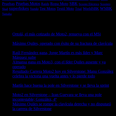
Pruebas
Pruebas Motos
SBK
Ropa Moto
Raids
Scooters
Scooter Eléctrico
superbikes
WSBK
Textil Moto
WorldSBK
Test Motos
Suzuki
Trial
Shad
Yamaha
Entradas recientes
Ortolá, el más cotizado de Moto2, renueva con el MSi
10/08/2026
Máximo Quiles, operado con éxito de su fractura de clavícula
10/08/2026
Raúl Fernández gana, Jorge Martín es más líder y Marc
Márquez sufre
10/08/2026
Almansa gana en Moto3, con el líder Quiles ausente y ya
operado
10/08/2026
Resultado Carrera Moto2 hoy en Silverstone: Manu González
celebra la victoria una vuelta antes y lo pierde todo
10/08/2026
Martín hace buena la pole en Silverstone y se lleva la sprint
09/08/2026
Moto2 en Silverstone – Izan Guevara se lleva una pole
incontestable; González, 4º
09/08/2026
Máximo Quiles se rompe la clavícula derecha y no disputará
la carrera de Silverstone
09/08/2026