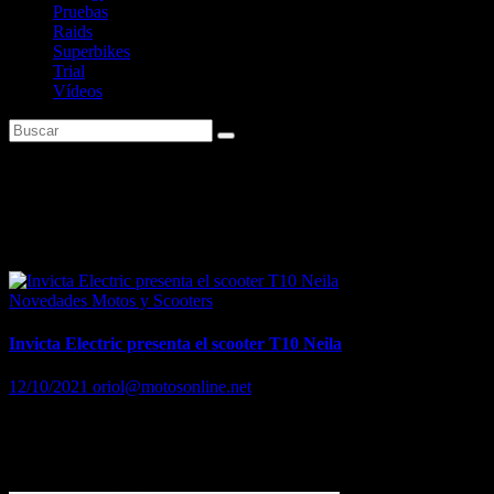
Pruebas
Raids
Superbikes
Trial
Vídeos
Etiqueta:
Novedades Invicta
Electric
Novedades Motos y Scooters
Invicta Electric presenta el scooter T10 Neila
12/10/2021
oriol@motosonline.net
Hasta 270 km de autonomía y 120 km / h Dos versiones: con batería
de iones de litio de 6,55 o 10,8 kWh de capacidad Desde 4.795
euros * Disponible…