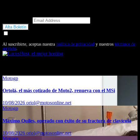
Email Address
Doy mi consentimiento para recibir correos electrónicos
promocionales de Motosonline.net
Al suscribirte, aceptas nuestra
política de privacidad
y nuestros
términos de
servicio
.
También te puede interesar...
Motogp
Ortolá, el más cotizado de Moto2, renueva con el MSi
10/08/2026
oriol@motosonline.net
Motogp
Máximo Quiles, operado con éxito de su fractura de clavícula
10/08/2026
oriol@motosonline.net
Motogp