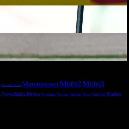
Moto2
Moto3
Mmotorsport
Mercado Moto
Novedades Motos
Pruebas
Pruebas
off-road
Novedades Scooters
Polini
i