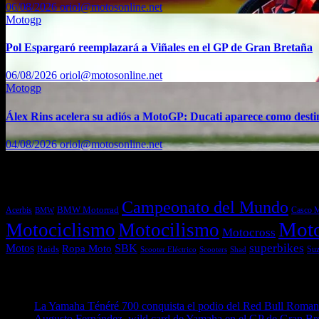
06/08/2026
oriol@motosonline.net
Motogp
Pol Espargaró reemplazará a Viñales en el GP de Gran Bretaña
06/08/2026
oriol@motosonline.net
Motogp
Álex Rins acelera su adiós a MotoGP: Ducati aparece como dest
04/08/2026
oriol@motosonline.net
Etiquetas
Campeonato del Mundo
Acerbis
BMW Motorrad
Casco 
BMW
Mot
Motociclismo
Motocilismo
Motocross
superbikes
Motos
SBK
Ropa Moto
Raids
Suz
Scooters
Shad
Scooter Eléctrico
Entradas recientes
La Yamaha Ténéré 700 conquista el podio del Red Bull Romani
Augusto Fernández, wild card de Yamaha en el GP de Gran Br