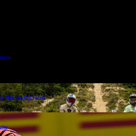
nales de Motosonline.net
rvicio
.
s 2026 con Pol Tarrés
taña