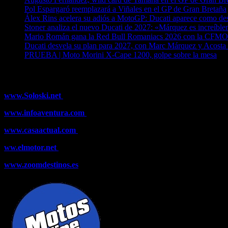
Pol Espargaró reemplazará a Viñales en el GP de Gran Bretaña
Álex Rins acelera su adiós a MotoGP: Ducati aparece como de
Stoner analiza el nuevo Ducati de 2027: «Márquez es increíblem
Mario Román gana la Red Bull Romaniacs 2026 con la CF
Ducati desvela su plan para 2027, con Marc Márquez y Acosta 
PRUEBA | Moto Morini X-Cape 1200, golpe sobre la mesa
04
¿Ya conoces nuestra red de portales?
www.Soloski.net
Noticias y artículos sobre Deportes de Invierno, E
www.infoaventura.com
Toda la información sobre Mountain Bike y T
www.casaactual.com
El portal de referencia de lifestyle con noticia
ww.elmotor.net
Tu web de coches en internet con noticias, novedade
www.zoomdestinos.es
Encuentra información sobre destinos de viajes 