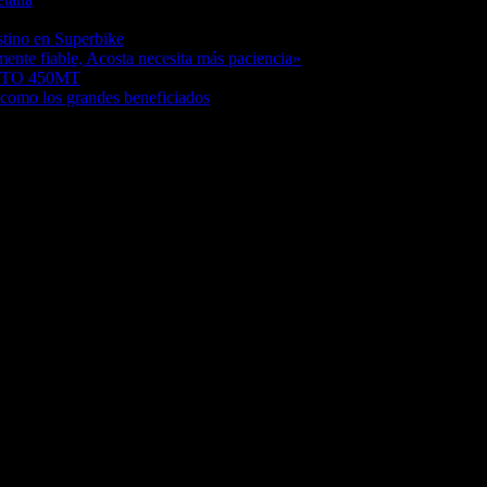
06/08/2026
stino en Superbike
04/08/2026
ente fiable, Acosta necesita más paciencia»
04/08/2026
MOTO 450MT
04/08/2026
como los grandes beneficiados
04/08/2026
/08/2026
squí, Snowboard, Esquí de Fondo, Esquí de Travesía, Estaciones de Esqu
rail Running, competiciones, noticias, novedades,...
s y artículos sobre Decoración, Moda, Bricolaje, Recetas, ...
s, pruebas y mucho más...
entre miles de artículos y consejos para disfrutar de tus vacaciones y t