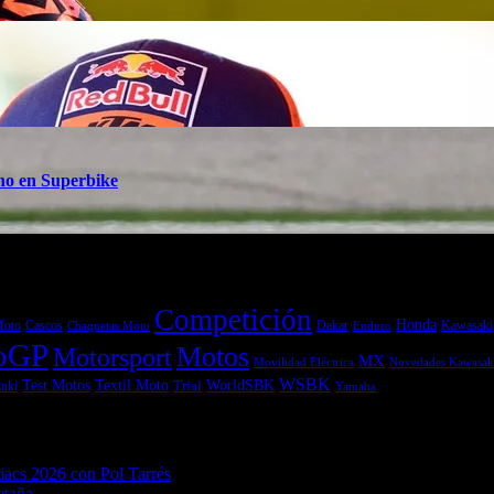
ino en Superbike
Competición
Honda
Moto
Dakar
Kawasaki
Cascos
Chaquetas Moto
Enduro
oGP
Motos
Motorsport
MX
Movilidad Eléctrica
Novedades Kawasak
WSBK
Textil Moto
WorldSBK
Test Motos
uki
Trial
Yamaha
acs 2026 con Pol Tarrés
06/08/2026
etaña
06/08/2026