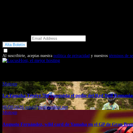
Email Address
Doy mi consentimiento para recibir correos electrónicos promocio
Al suscribirte, aceptas nuestra
política de privacidad
y nuestros
términos de se
También te puede interesar...
Motogp
La Yamaha Ténéré 700 conquista el podio del Red Bull Romaniac
06/08/2026
oriol@motosonline.net
Motogp
Augusto Fernández, wild card de Yamaha en el GP de Gran Bre