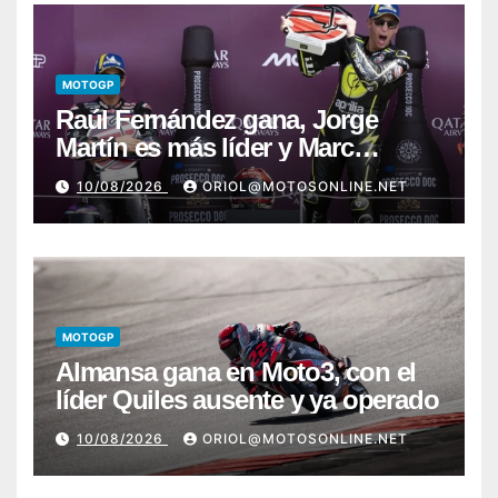
MOTOGP
Raúl Fernández gana, Jorge
Martín es más líder y Marc
Márquez sufre
10/08/2026
ORIOL@MOTOSONLINE.NET
MOTOGP
Almansa gana en Moto3, con el
líder Quiles ausente y ya operado
10/08/2026
ORIOL@MOTOSONLINE.NET