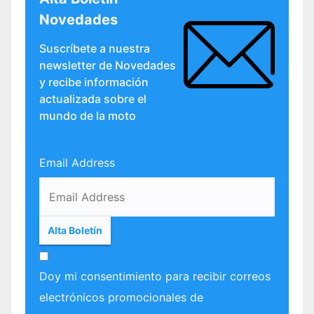
Novedades
Suscríbete a nuestra
newsletter de Novedades
y recibe información
actualizada sobre el
mundo de la moto
Email Address
Doy mi consentimiento para recibir correos
electrónicos promocionales de