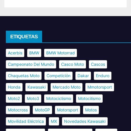
ETIQUETAS
Acerbis
BMW
BMW Motorrad
Campeonato Del Mundo
Casco Moto
Cascos
Chaquetas Moto
Competición
Dakar
Enduro
Honda
Kawasaki
Mercado Moto
Mmotorsport
Moto2
Moto3
Motociclismo
Motocilismo
Motocross
MotoGP
Motorsport
Motos
Movilidad Eléctrica
MX
Novedades Kawasaki