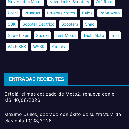
Novedades Motos
Novedades Scooters
Off-Road
Polini
Pruebas
Pruebas Motos
Raids
Ropa Moto
SBK
Scooter Eléctrico
Scooters
Shad
Superbikes
Suzuki
Test Motos
Textil Moto
Trial
WorldSBK
WSBK
Yamaha
ENTRADAS RECIENTES
Ortolá, el más cotizado de Moto2, renueva con el
MSi
10/08/2026
Máximo Quiles, operado con éxito de su fractura de
clavícula
10/08/2026