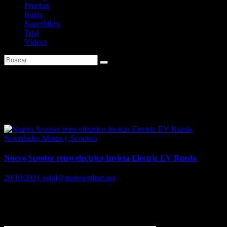
Pruebas
Raids
Superbikes
Trial
Vídeos
Etiqueta:
Invicta Electric EV
Rueda
Novedades Motos y Scooters
Nuevo Scooter retro eléctrico Invicta Electric EV Rueda
20/10/2021
oriol@motosonline.net
Para los nostálgicos que buscan un scooter de cero emisiones
Batería extraíble con hasta 100 km de autonomía Desde 2.995 euros
Tras la llegada en los últimos meses del scooter…