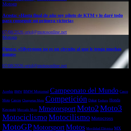
Motogp
Acosta: «Hasta final de año soy piloto de KTM y lo daré todo
para conseguir mi primera victoria»
07/08/2026
oriol@motosonline.net
Motogp
Ogura: «Silverstone no es un circuito al que le tenga muchas
ganas»
07/08/2026
oriol@motosonline.net
Etiquetas
Campeonato del Mundo
Acerbis
BMW Motorrad
Casco
BMW
Competición
Honda
Moto
Dakar
Cascos
Chaquetas Moto
Enduro
Moto2
Moto3
Mmotorsport
Kawasaki
Mercado Moto
Motociclismo
Motocilismo
Motocross
MotoGP
Motos
Motorsport
MX
Movilidad Eléctrica