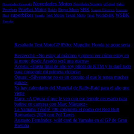
Novedades Motos
off-road
Novedades Scooters
Polini
Novedades Kawasaki
Pruebas
Pruebas Motos
SBK
Ropa Moto
Raids
Scooters
Scooter Eléctrico
superbikes
WSBK
Textil Moto
WorldSBK
Test Motos
Suzuki
Trial
Shad
Yamaha
Entradas recientes
Resultado Test MotoGP 850cc Mugello: Honda se pone seria
07/08/2026
Bezzecchi: «No estoy al máximo y quiero ver cómo estoy en
la moto; desde Aragón será una guerra»
07/08/2026
Acosta: «Hasta final de año soy piloto de KTM y lo daré todo
para conseguir mi primera victoria»
07/08/2026
Ogura: «Silverstone no es un circuito al que le tenga muchas
ganas»
07/08/2026
Ya hay calendario del Mundial de Rally-Raid para el año que
viene
07/08/2026
Haro: «A Ogura sí que le veo con ese temple necesario para
batirse en carreras con Marc Márquez»
07/08/2026
La Yamaha Ténéré 700 conquista el podio del Red Bull
Romaniacs 2026 con Pol Tarrés
06/08/2026
Augusto Fernández, wild card de Yamaha en el GP de Gran
Bretaña
06/08/2026