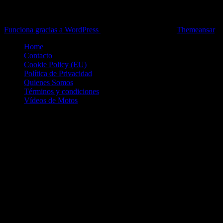
Toda la información del mundo de la Moto en una sola web,
Pruebas, Novedades, Artículos y competición.
Funciona gracias a WordPress
|
Theme: News Live by
Themeansar
.
Home
Contacto
Cookie Policy (EU)
Política de Privacidad
Quienes Somos
Términos y condiciones
Vídeos de Motos