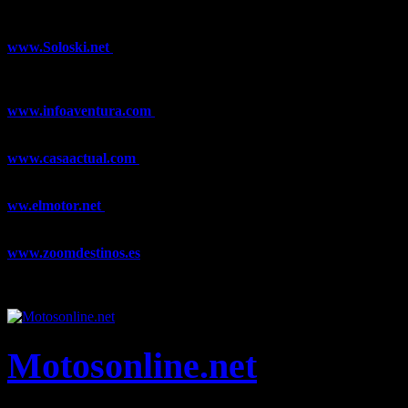
¿Ya conoces nuestra red de portales?
www.Soloski.net
Noticias y artículos sobre Deportes de Invierno,
Esquí, Snowboard, Esquí de Fondo, Esquí de Travesía, Estaciones
de Esquí, Meteorología,...
www.infoaventura.com
Toda la información sobre Mountain Bike
y Trail Running, competiciones, noticias, novedades,...
www.casaactual.com
El portal de referencia de lifestyle con
noticias y artículos sobre Decoración, Moda, Bricolaje, Recetas, ...
ww.elmotor.net
Tu web de coches en internet con noticias,
novedades, pruebas y mucho más...
www.zoomdestinos.es
Encuentra información sobre destinos de
viajes entre miles de artículos y consejos para disfrutar de tus
vacaciones y tiempo libre.
Motosonline.net