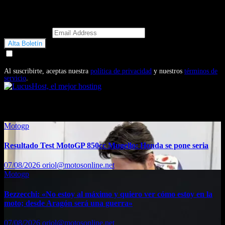
Email Address
Doy mi consentimiento para recibir correos electrónicos
promocionales de Motosonline.net
Al suscribirte, aceptas nuestra
política de privacidad
y nuestros
términos de
servicio
.
También te puede interesar...
Motogp
Resultado Test MotoGP 850cc Mugello: Honda se pone seria
07/08/2026
oriol@motosonline.net
Motogp
Bezzecchi: «No estoy al máximo y quiero ver cómo estoy en la
moto; desde Aragón será una guerra»
07/08/2026
oriol@motosonline.net