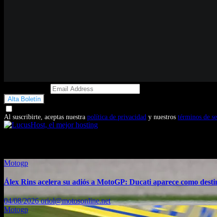
Email Address
Doy mi consentimiento para recibir correos electrónicos promocio
Al suscribirte, aceptas nuestra
política de privacidad
y nuestros
términos de se
También te puede interesar...
Motogp
Álex Rins acelera su adiós a MotoGP: Ducati aparece como dest
04/08/2026
oriol@motosonline.net
Motogp