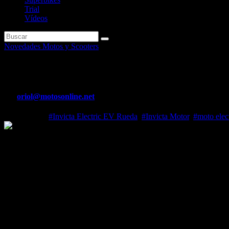
Trial
Vídeos
Novedades Motos y Scooters
Nuevo Scooter retro eléctrico I
Por
oriol@motosonline.net
Oct 20, 2021
#Invicta Electric EV Rueda
,
#Invicta Motor
,
#moto elec
Nuevo Scoo
Para los nostálgicos que buscan un scooter de cero emisiones
Batería extraíble con hasta 100 km de autonomía
Desde 2.995 euros
Tras la llegada en los últimos meses del scooter GT T10 Neila y los 
familia: el nuevo Invicta Electric EV Rueda. Un scooter eléctrico de 
Exteriormente sobresale por una líneas que replican el estilo de las m