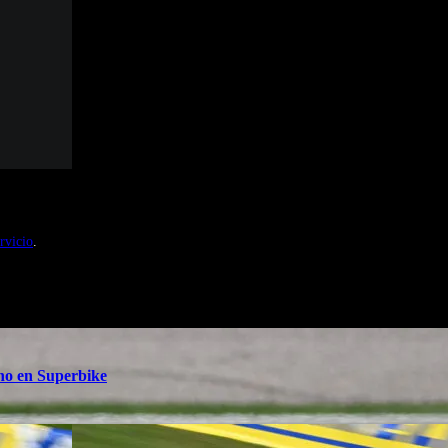
nales de Motosonline.net
rvicio
.
ino en Superbike