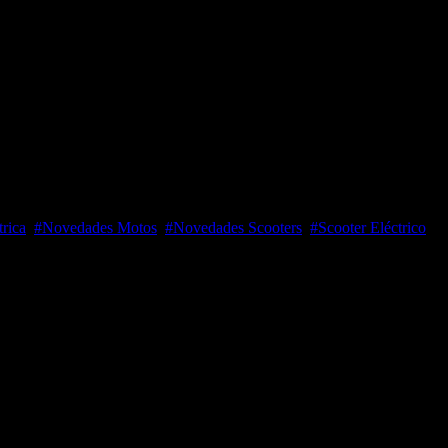
nvicta Electric EV Rueda
trica
,
#Novedades Motos
,
#Novedades Scooters
,
#Scooter Eléctrico
ter retro eléctrico Invicta Electric EV Rueda
ciclomotores MB 5 Utrera y Opai Sanlucar, la gama de motos de Invicta E
líneas clásicas o vintage que, encuadrado en la categoría de los ciclom
otos de los años 40 y 50 del siglo XX, con formas muy redondeados prese