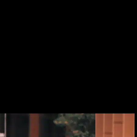
 Todo ello con el fin de generar una independencia que facilite
a Sharing- o el uso del vehículo por suscripción que permite su
ación de un punto de carga o el asesoramiento y la contratación con el
s son compatibles con el enchufe estándar disponible en todos los