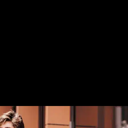
l comercio electrónico, y unas aplicaciones intuitivas y fáciles de usar.
sea mediante la compra al contado o financiada, el alquiler -con Invict
luso satisface las necesidades personales de cada cliente con la instal
de Invicta Electric no puede ser más rápido y sencillo, pues todos ello
.