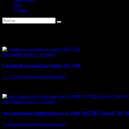
Trial
Vídeos
Etiqueta:
Honda NC750X
Novedades Motos y Scooters
Lavado de cara para la Honda NC750X
11/12/2024
oriol@motosonline.net
Una de las bicilíndricas polivalentes favoritas en Europa, la NC750X (
Novedades Motos y Scooters
Nueva gama de colores para las X-ADV, NC750X, Forza 750 y 
15/09/2022
oriol@motosonline.net