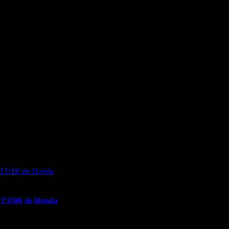
con la característica exclusiva de su espacio interno de 23L de almacen
NT1100 de Honda