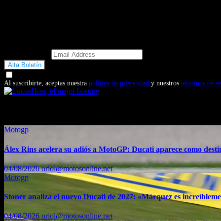
Email Address
Doy mi consentimiento para recibir correos electrónicos promocio
Al suscribirte, aceptas nuestra
política de privacidad
y nuestros
términos de se
También te puede interesar...
Motogp
Álex Rins acelera su adiós a MotoGP: Ducati aparece como dest
04/08/2026
oriol@motosonline.net
Motogp
Stoner analiza el nuevo Ducati de 2027: «Márquez es increíblemen
04/08/2026
oriol@motosonline.net