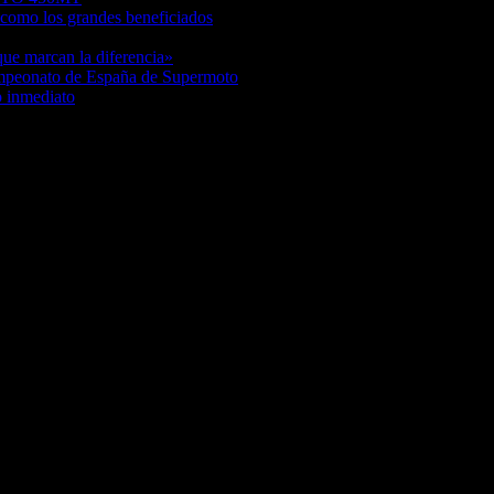
como los grandes beneficiados
04/08/2026
/08/2026
 que marcan la diferencia»
03/08/2026
ampeonato de España de Supermoto
03/08/2026
o inmediato
03/08/2026
squí, Snowboard, Esquí de Fondo, Esquí de Travesía, Estaciones de Esqu
rail Running, competiciones, noticias, novedades,...
s y artículos sobre Decoración, Moda, Bricolaje, Recetas, ...
s, pruebas y mucho más...
entre miles de artículos y consejos para disfrutar de tus vacaciones y t
 Novedades, Artículos y competición.