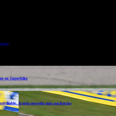
nales de Motosonline.net
rvicio
.
ino en Superbike
te fiable, Acosta necesita más paciencia»