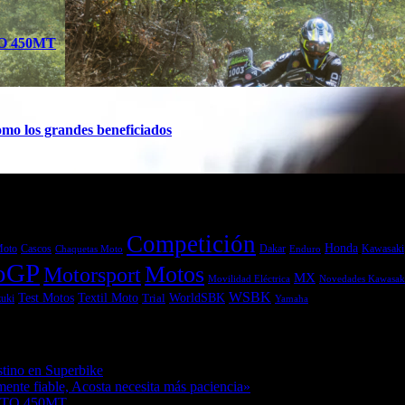
TO 450MT
mo los grandes beneficiados
Competición
Honda
Moto
Dakar
Kawasaki
Cascos
Chaquetas Moto
Enduro
oGP
Motos
Motorsport
MX
Movilidad Eléctrica
Novedades Kawasak
WSBK
Textil Moto
WorldSBK
Test Motos
uki
Trial
Yamaha
stino en Superbike
04/08/2026
ente fiable, Acosta necesita más paciencia»
04/08/2026
MOTO 450MT
04/08/2026