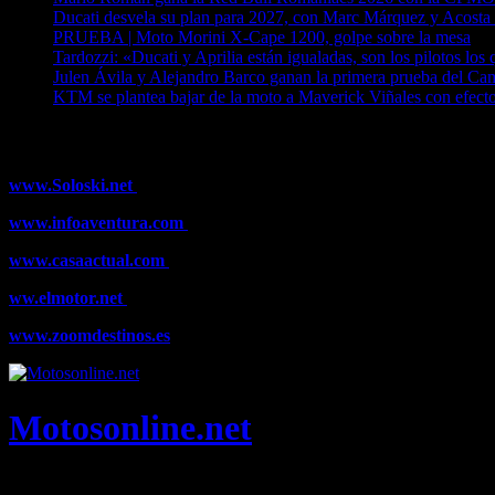
Ducati desvela su plan para 2027, con Marc Márquez y Acosta 
PRUEBA | Moto Morini X-Cape 1200, golpe sobre la mesa
04
Tardozzi: «Ducati y Aprilia están igualadas, son los pilotos los
Julen Ávila y Alejandro Barco ganan la primera prueba del C
KTM se plantea bajar de la moto a Maverick Viñales con efect
¿Ya conoces nuestra red de portales?
www.Soloski.net
Noticias y artículos sobre Deportes de Invierno, E
www.infoaventura.com
Toda la información sobre Mountain Bike y T
www.casaactual.com
El portal de referencia de lifestyle con noticia
ww.elmotor.net
Tu web de coches en internet con noticias, novedade
www.zoomdestinos.es
Encuentra información sobre destinos de viajes 
Motosonline.net
Toda la información del mundo de la Moto en una sola web, Pruebas,