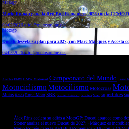
Motogp
Mario Román gana la Red Bull Romaniacs 2026 con la CFMO
04/08/2026
oriol@motosonline.net
Motogp
Ducati desvela su plan para 2027, con Marc Márquez y Acosta co
04/08/2026
oriol@motosonline.net
Etiquetas
Campeonato del Mundo
Acerbis
BMW Motorrad
Casco 
BMW
Mot
Motociclismo
Motocilismo
Motocross
superbikes
Motos
SBK
Ropa Moto
Raids
Suz
Scooters
Shad
Scooter Eléctrico
Entradas recientes
Álex Rins acelera su adiós a MotoGP: Ducati aparece como de
Stoner analiza el nuevo Ducati de 2027: «Márquez es increíblem
Mario Román gana la Red Bull Romaniacs 2026 con la CF