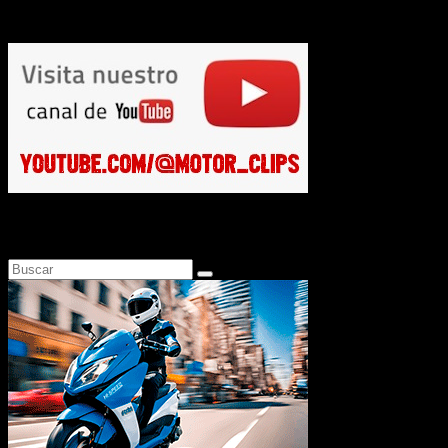
Nueva gama de colores para las X-ADV, NC750X, Forza 750 y NT
Busca en Motosonline