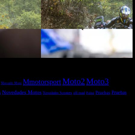
Moto2
Moto3
Mmotorsport
Mercado Moto
Novedades Motos
Pruebas
Pruebas
off-road
Novedades Scooters
Polini
i