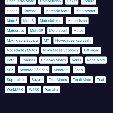
Chaquetas Moto
Competición
Dakar
Enduro
Honda
Kawasaki
Mercado Moto
Mmotorsport
Moto2
Moto3
Motociclismo
Motocilismo
Motocross
MotoGP
Motorsport
Motos
Movilidad Eléctrica
MX
Novedades Kawasaki
Novedades Motos
Novedades Scooters
Off-Road
Polini
Pruebas
Pruebas Motos
Raids
Ropa Moto
SBK
Scooter Eléctrico
Scooters
Shad
Superbikes
Suzuki
Test Motos
Textil Moto
Trial
WorldSBK
WSBK
Yamaha