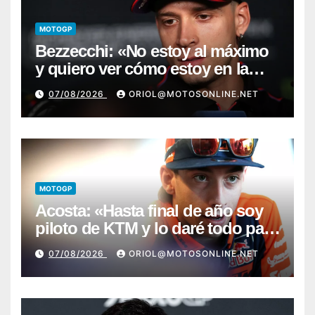
MOTOGP
Bezzecchi: «No estoy al máximo
y quiero ver cómo estoy en la
moto; desde Aragón será una
07/08/2026
ORIOL@MOTOSONLINE.NET
guerra»
MOTOGP
Acosta: «Hasta final de año soy
piloto de KTM y lo daré todo para
conseguir mi primera victoria»
07/08/2026
ORIOL@MOTOSONLINE.NET