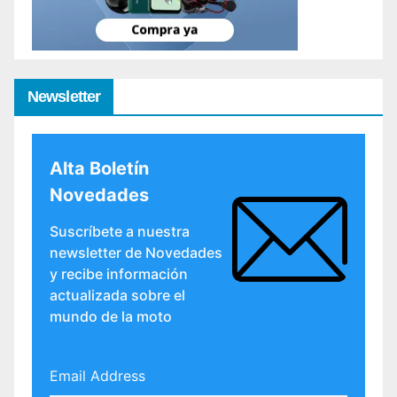
Newsletter
Alta Boletín
Novedades
Suscríbete a nuestra
newsletter de Novedades
y recibe información
actualizada sobre el
mundo de la moto
Email Address