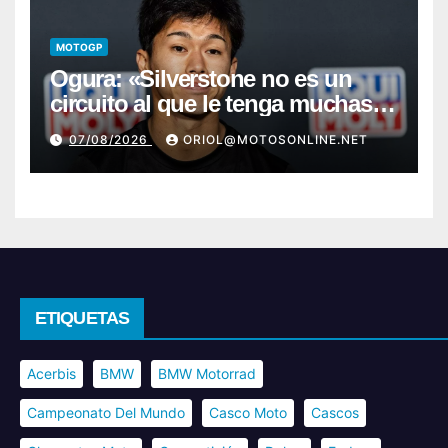
MOTOGP
Ogura: «Silverstone no es un
circuito al que le tenga muchas
ganas»
07/08/2026
ORIOL@MOTOSONLINE.NET
ETIQUETAS
Acerbis
BMW
BMW Motorrad
Campeonato Del Mundo
Casco Moto
Cascos