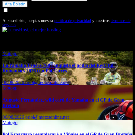
Doy mi consentimiento para recibir correos electrónicos
promocionales de Motosonline.net
Al suscribirte, aceptas nuestra
política de privacidad
y nuestros
términos de
servicio
.
También te puede interesar...
Motogp
La Yamaha Ténéré 700 conquista el podio del Red Bull
Romaniacs 2026 con Pol Tarrés
06/08/2026
oriol@motosonline.net
Motogp
Augusto Fernández, wild card de Yamaha en el GP de Gran
Bretaña
06/08/2026
oriol@motosonline.net
Motogp
Pol Espargaró reemplazará a Viñales en el GP de Gran Bretaña