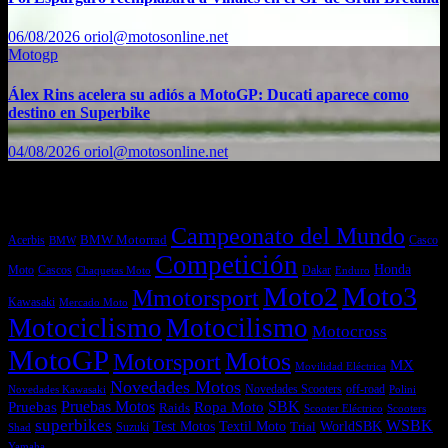
06/08/2026
oriol@motosonline.net
Motogp
Álex Rins acelera su adiós a MotoGP: Ducati aparece como
destino en Superbike
04/08/2026
oriol@motosonline.net
Etiquetas
Campeonato del Mundo
Acerbis
BMW Motorrad
Casco
BMW
Competición
Honda
Moto
Dakar
Cascos
Chaquetas Moto
Enduro
Moto2
Moto3
Mmotorsport
Kawasaki
Mercado Moto
Motociclismo
Motocilismo
Motocross
MotoGP
Motos
Motorsport
MX
Movilidad Eléctrica
Novedades Motos
off-road
Novedades Scooters
Polini
Novedades Kawasaki
Pruebas
Pruebas Motos
SBK
Ropa Moto
Raids
Scooters
Scooter Eléctrico
superbikes
WSBK
Textil Moto
WorldSBK
Test Motos
Suzuki
Trial
Shad
Yamaha