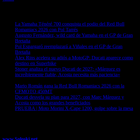
Entradas recientes
La Yamaha Ténéré 700 conquista el podio del Red Bull
Romaniacs 2026 con Pol Tarrés
06/08/2026
Augusto Fernández, wild card de Yamaha en el GP de Gran
Bretaña
06/08/2026
Pol Espargaró reemplazará a Viñales en el GP de Gran
Bretaña
06/08/2026
Álex Rins acelera su adiós a MotoGP: Ducati aparece como
destino en Superbike
04/08/2026
Stoner analiza el nuevo Ducati de 2027: «Márquez es
increíblemente fiable, Acosta necesita más paciencia»
04/08/2026
Mario Román gana la Red Bull Romaniacs 2026 con la
CFMOTO 450MT
04/08/2026
Ducati desvela su plan para 2027, con Marc Márquez y
Acosta como los grandes beneficiados
04/08/2026
PRUEBA | Moto Morini X-Cape 1200, golpe sobre la mesa
04/08/2026
¿Ya conoces nuestra red de portales?
www.Soloski.net
Noticias y artículos sobre Deportes de Invierno,