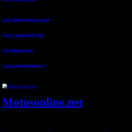
Esquí, Snowboard, Esquí de Fondo, Esquí de Travesía, Estaciones
de Esquí, Meteorología,...
www.infoaventura.com
Toda la información sobre Mountain Bike
y Trail Running, competiciones, noticias, novedades,...
www.casaactual.com
El portal de referencia de lifestyle con
noticias y artículos sobre Decoración, Moda, Bricolaje, Recetas, ...
ww.elmotor.net
Tu web de coches en internet con noticias,
novedades, pruebas y mucho más...
www.zoomdestinos.es
Encuentra información sobre destinos de
viajes entre miles de artículos y consejos para disfrutar de tus
vacaciones y tiempo libre.
Motosonline.net
Toda la información del mundo de la Moto en una sola web,
Pruebas, Novedades, Artículos y competición.