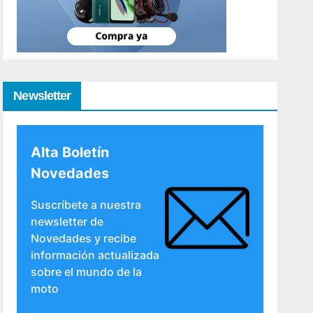
Newsletter
Alta Boletín
Novedades
Suscríbete a nuestra
newsletter de
Novedades y recibe
información actualizada
sobre el mundo de la
moto