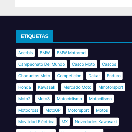
ETIQUETAS
Acerbis
BMW
BMW Motorrad
Campeonato Del Mundo
Casco Moto
Cascos
Chaquetas Moto
Competición
Dakar
Enduro
Honda
Kawasaki
Mercado Moto
Mmotorsport
Moto2
Moto3
Motociclismo
Motocilismo
Motocross
MotoGP
Motorsport
Motos
Movilidad Eléctrica
MX
Novedades Kawasaki