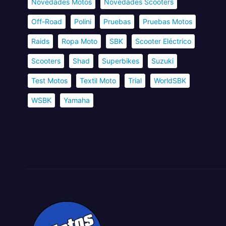
Novedades Motos
Novedades Scooters
Off-Road
Polini
Pruebas
Pruebas Motos
Raids
Ropa Moto
SBK
Scooter Eléctrico
Scooters
Shad
Superbikes
Suzuki
Test Motos
Textil Moto
Trial
WorldSBK
WSBK
Yamaha