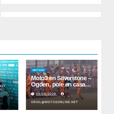
MOTOGP
Moto3 en Silverstone –
Ogden, pole en casa;
utará
Quiles sufre un fuerte y
09/08/2026
preocupante accidente
ORIOL@MOTOSONLINE.NET