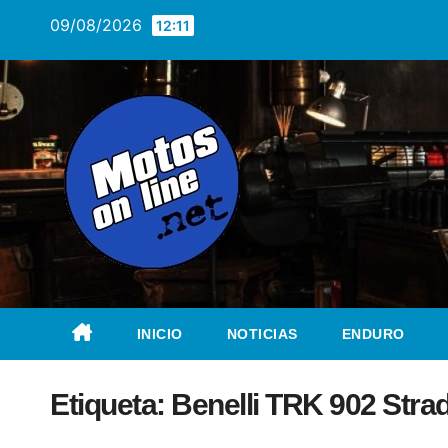
Saltar
09/08/2026
12:11
al
contenido
INICIO
NOTICIAS
ENDURO
Etiqueta:
Benelli TRK 902 Stra