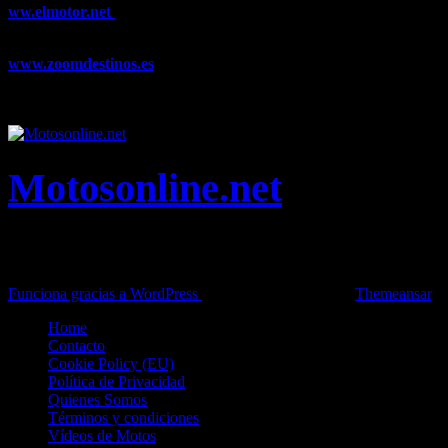
ww.elmotor.net
Tu web de coches en internet con noticias,
novedades, pruebas y mucho más...
www.zoomdestinos.es
Encuentra información sobre destinos de
viajes entre miles de artículos y consejos para disfrutar de tus
vacaciones y tiempo libre.
Motosonline.net
Toda la información del mundo de la Moto en una sola web,
Pruebas, Novedades, Artículos y competición.
Funciona gracias a WordPress
|
Theme: News Live by
Themeansar
.
Home
Contacto
Cookie Policy (EU)
Política de Privacidad
Quienes Somos
Términos y condiciones
Vídeos de Motos