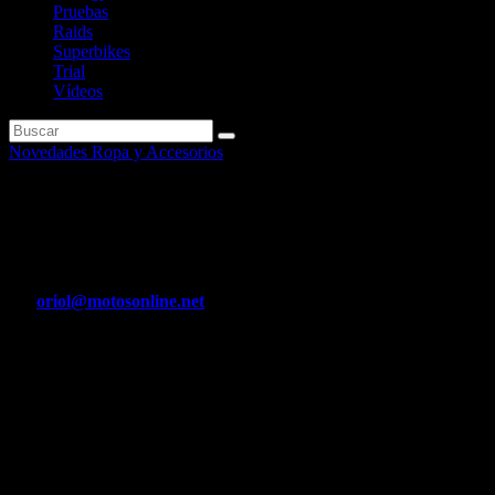
Pruebas
Raids
Superbikes
Trial
Vídeos
Novedades Ropa y Accesorios
SH49 de Shad, una maleta de
gran capacidad N.
Por
oriol@motosonline.net
Abr 8, 2020
Comodidad y seguridad asegurada con la maleta SH49. Con el buen
tiempo, apetece más disfrutar de los viajes en moto. A la hora de
planificar una escapada, la capacidad de la maleta es un factor a
tener en cuenta. Sin duda también es una opción perfecta para
circular por la ciudad, ya que permite llevar el ordenador y todo lo
necesario para ir a trabajar, a estudiar, de paseo…N
SH49 de Shad, una