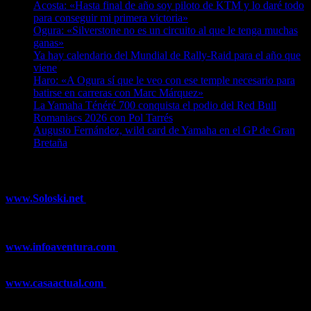
Acosta: «Hasta final de año soy piloto de KTM y lo daré todo
para conseguir mi primera victoria»
07/08/2026
Ogura: «Silverstone no es un circuito al que le tenga muchas
ganas»
07/08/2026
Ya hay calendario del Mundial de Rally-Raid para el año que
viene
07/08/2026
Haro: «A Ogura sí que le veo con ese temple necesario para
batirse en carreras con Marc Márquez»
07/08/2026
La Yamaha Ténéré 700 conquista el podio del Red Bull
Romaniacs 2026 con Pol Tarrés
06/08/2026
Augusto Fernández, wild card de Yamaha en el GP de Gran
Bretaña
06/08/2026
¿Ya conoces nuestra red de portales?
www.Soloski.net
Noticias y artículos sobre Deportes de Invierno,
Esquí, Snowboard, Esquí de Fondo, Esquí de Travesía, Estaciones
de Esquí, Meteorología,...
www.infoaventura.com
Toda la información sobre Mountain Bike
y Trail Running, competiciones, noticias, novedades,...
www.casaactual.com
El portal de referencia de lifestyle con
noticias y artículos sobre Decoración, Moda, Bricolaje, Recetas, ...