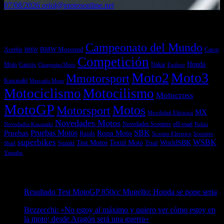
07/08/2026
oriol@motosonline.net
Etiquetas
Campeonato del Mundo
Acerbis
BMW Motorrad
Casco
BMW
Competición
Honda
Moto
Dakar
Cascos
Chaquetas Moto
Enduro
Moto2
Moto3
Mmotorsport
Kawasaki
Mercado Moto
Motociclismo
Motocilismo
Motocross
MotoGP
Motos
Motorsport
MX
Movilidad Eléctrica
Novedades Motos
off-road
Novedades Scooters
Polini
Novedades Kawasaki
Pruebas
Pruebas Motos
SBK
Ropa Moto
Raids
Scooters
Scooter Eléctrico
superbikes
WSBK
Textil Moto
WorldSBK
Test Motos
Suzuki
Trial
Shad
Yamaha
Entradas recientes
Resultado Test MotoGP 850cc Mugello: Honda se pone seria
07/08/2026
Bezzecchi: «No estoy al máximo y quiero ver cómo estoy en
la moto; desde Aragón será una guerra»
07/08/2026