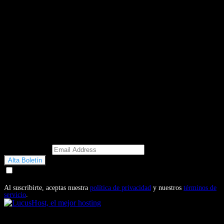
Email Address
Doy mi consentimiento para recibir correos electrónicos
promocionales de Motosonline.net
Al suscribirte, aceptas nuestra
política de privacidad
y nuestros
términos de
servicio
.
También te puede interesar...