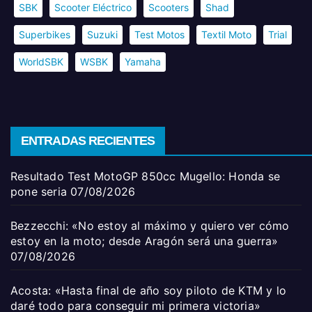
SBK
Scooter Eléctrico
Scooters
Shad
Superbikes
Suzuki
Test Motos
Textil Moto
Trial
WorldSBK
WSBK
Yamaha
ENTRADAS RECIENTES
Resultado Test MotoGP 850cc Mugello: Honda se
pone seria
07/08/2026
Bezzecchi: «No estoy al máximo y quiero ver cómo
estoy en la moto; desde Aragón será una guerra»
07/08/2026
Acosta: «Hasta final de año soy piloto de KTM y lo
daré todo para conseguir mi primera victoria»