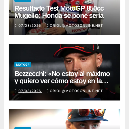
Resultado Test MotoGP 850cc
Mugello: Honda se pone seria
07/08/2026
ORIOL@MOTOSONLINE.NET
MOTOGP
Bezzecchi: «No estoy al máximo
y quiero ver cómo estoy en la
moto; desde Aragón será una
07/08/2026
ORIOL@MOTOSONLINE.NET
guerra»