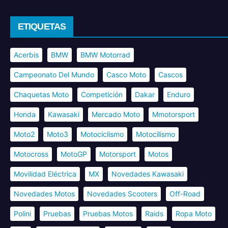
ETIQUETAS
Acerbis
BMW
BMW Motorrad
Campeonato Del Mundo
Casco Moto
Cascos
Chaquetas Moto
Competición
Dakar
Enduro
Honda
Kawasaki
Mercado Moto
Mmotorsport
Moto2
Moto3
Motociclismo
Motocilismo
Motocross
MotoGP
Motorsport
Motos
Movilidad Eléctrica
MX
Novedades Kawasaki
Novedades Motos
Novedades Scooters
Off-Road
Polini
Pruebas
Pruebas Motos
Raids
Ropa Moto