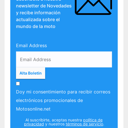
newsletter de Novedades
y recibe información
actualizada sobre el
mundo de la moto
Email Address
Doy mi consentimiento para recibir correos
electrónicos promocionales de
Motosonline.net
Al suscribirte, aceptas nuestra
política de
privacidad
y nuestros
términos de servicio
.