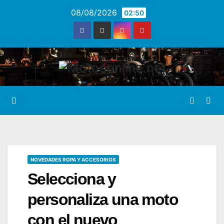
Saltar
08/08/2026
02:50
al
contenido
NOVEDADES ROPA Y ACCESORIOS
Selecciona y
personaliza una moto
con el nuevo