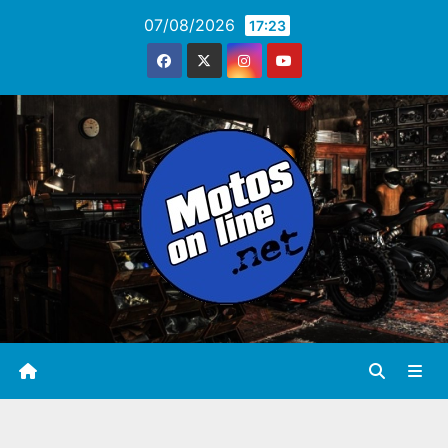
Saltar
07/08/2026
17:23
al
contenido