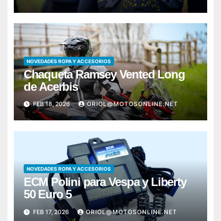
NOVEDADES ROPA Y ACCESORIOS
Chaqueta Ramsey Vented Long
de Acerbis
FEB 18, 2026
ORIOL@MOTOSONLINE.NET
NOVEDADES ROPA Y ACCESORIOS
ECM Polini para Vespa y Liberty
50 Euro 5
FEB 17, 2026
ORIOL@MOTOSONLINE.NET