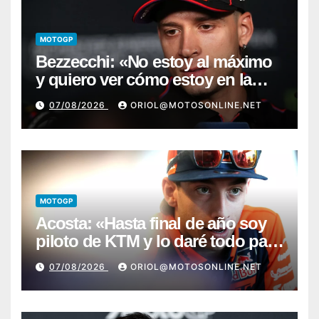
MOTOGP
Bezzecchi: «No estoy al máximo
y quiero ver cómo estoy en la
moto; desde Aragón será una
07/08/2026
ORIOL@MOTOSONLINE.NET
guerra»
MOTOGP
Acosta: «Hasta final de año soy
piloto de KTM y lo daré todo para
conseguir mi primera victoria»
07/08/2026
ORIOL@MOTOSONLINE.NET