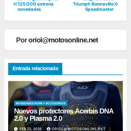
Navegación
125/200 estrena
Triumph Bonneville
novedades
Speedmaster
de
entradas
Por
oriol@motosonline.net
Entrada relacionada
NOVEDADES ROPA Y ACCESORIOS
Nuevos protectores Acerbis DNA
2.0 y Plasma 2.0
FEB 23, 2026
ORIOL@MOTOSONLINE.NET