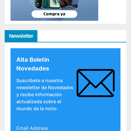
Newsletter
Alta Boletín
Novedades
Suscríbete a nuestra
newsletter de Novedades
y recibe información
actualizada sobre el
mundo de la moto
Email Address