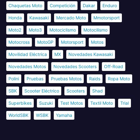
Chaquetas Moto
Competición
Dakar
Enduro
Honda
Kawasaki
Mercado Moto
Mmotorsport
Moto2
Moto3
Motociclismo
Motocilismo
Motocross
MotoGP
Motorsport
Motos
Movilidad Eléctrica
MX
Novedades Kawasaki
Novedades Motos
Novedades Scooters
Off-Road
Polini
Pruebas
Pruebas Motos
Raids
Ropa Moto
SBK
Scooter Eléctrico
Scooters
Shad
Superbikes
Suzuki
Test Motos
Textil Moto
Trial
WorldSBK
WSBK
Yamaha