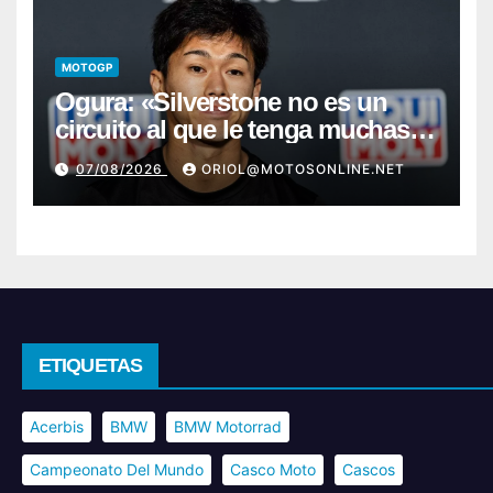
MOTOGP
Ogura: «Silverstone no es un
circuito al que le tenga muchas
ganas»
07/08/2026
ORIOL@MOTOSONLINE.NET
ETIQUETAS
Acerbis
BMW
BMW Motorrad
Campeonato Del Mundo
Casco Moto
Cascos