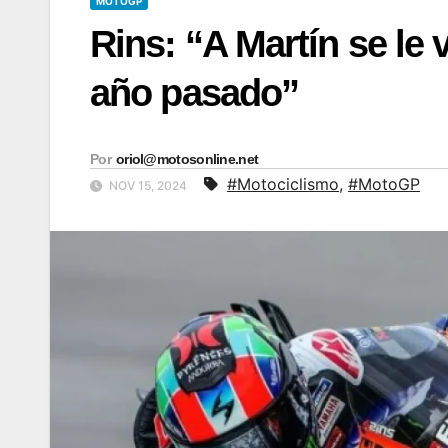
MOTOGP
Rins: “A Martín se le
año pasado”
Por
oriol@motosonline.net
#Motociclismo
,
#MotoGP
NOV 15, 2024