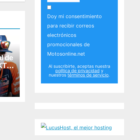
Doy mi consentimiento
para recibir correos
electrónicos
promocionales de
Motosonline.net
al de
 KTM
Al suscribirte, aceptas nuestra
política de privacidad
y
nuestros
términos de servicio
.
era