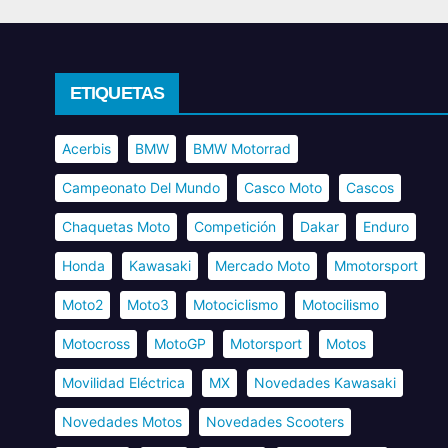
ETIQUETAS
Acerbis
BMW
BMW Motorrad
Campeonato Del Mundo
Casco Moto
Cascos
Chaquetas Moto
Competición
Dakar
Enduro
Honda
Kawasaki
Mercado Moto
Mmotorsport
Moto2
Moto3
Motociclismo
Motocilismo
Motocross
MotoGP
Motorsport
Motos
Movilidad Eléctrica
MX
Novedades Kawasaki
Novedades Motos
Novedades Scooters