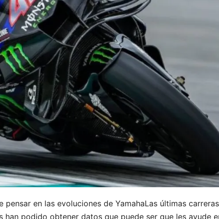
de pensar en las evoluciones de YamahaLas últimas carrera
s han podido obtener datos que puede ser que les ayude e