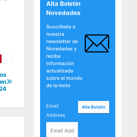
Alta Boletín
Novedades
Suscríbete a
nuestra
newsletter de
Novedades y
recibe
información
actualizada
los
sobre el mundo
 en
de la moto
24
Email
Address