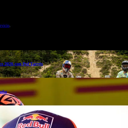
nales de Motosonline.net
rvicio
.
s 2026 con Pol Tarrés
taña