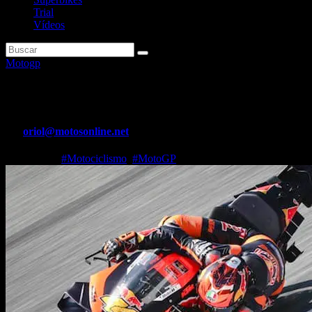
Trial
Vídeos
Motogp
Resultado Test Shakedown Sepa
Por
oriol@motosonline.net
Feb 1, 2025
#Motociclismo
,
#MotoGP