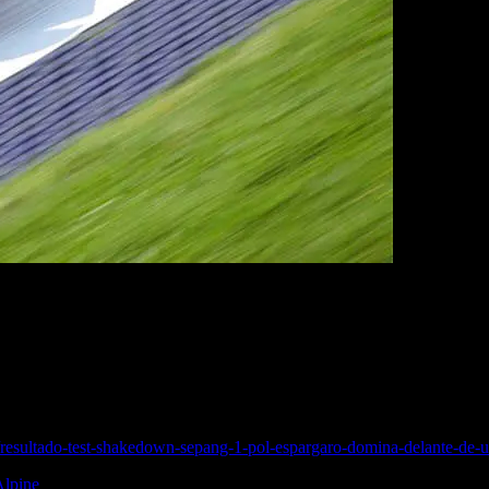
lve la acción a pista. En esta ocasión, con el habitual Shakedown e
orada, también en Sepang. Este año, los test oficiales serán los días 5, 
s solamente algunos podrán ir probando sus motos con la vista puesta e
cia de medios. El acceso a la prueba es cerrado.Comenzaba la prueba a 
se situaba en primera posición con su KTM, con un tiempo de 2:01:105.
 no acudieron al Shakedown, pues hoy mismo tienen la presentación 
resultado-test-shakedown-sepang-1-pol-espargaro-domina-delante-de-u
Alpine