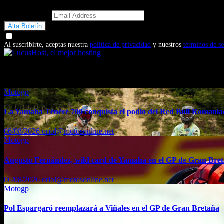
Email Address
Doy mi consentimiento para recibir correos electrónicos promocio
Al suscribirte, aceptas nuestra
política de privacidad
y nuestros
términos de se
También te puede interesar...
Motogp
La Yamaha Ténéré 700 conquista el podio del Red Bull Romaniac
06/08/2026
oriol@motosonline.net
Motogp
Augusto Fernández, wild card de Yamaha en el GP de Gran Bre
06/08/2026
oriol@motosonline.net
Motogp
Pol Espargaró reemplazará a Viñales en el GP de Gran Bretaña