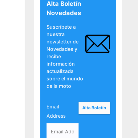
Alta Boletín
Novedades
Suscríbete a
nuestra
newsletter de
Novedades y
recibe
información
actualizada
sobre el mundo
de la moto
Email
Address