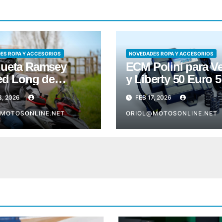
ES ROPA Y ACCESORIOS
NOVEDADES ROPA Y ACCESORIOS
ueta Ramsey
ECM Polini para V
ed Long de
y Liberty 50 Euro 5
bis
8, 2026
FEB 17, 2026
MOTOSONLINE.NET
ORIOL@MOTOSONLINE.NET