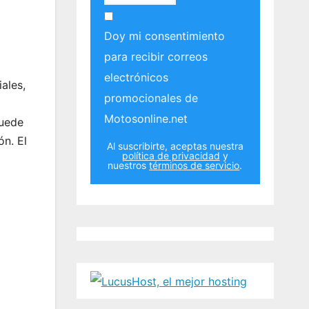
Doy mi consentimiento
para recibir correos
electrónicos
ales,
promocionales de
Motosonline.net
puede
ón. El
Al suscribirte, aceptas nuestra
política de privacidad
y
nuestros
términos de servicio
.