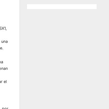
SX1,
n una
e.
ma
ionan
r el
, por