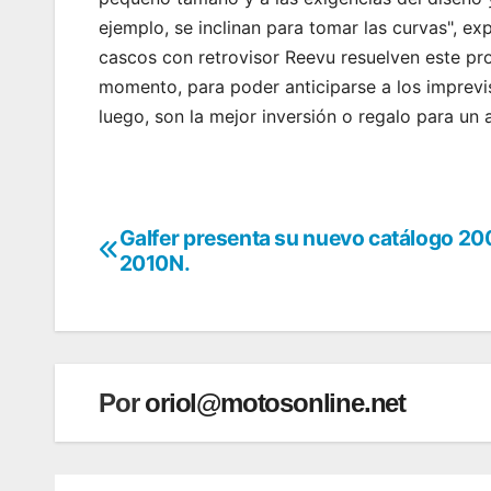
ejemplo, se inclinan para tomar las curvas", e
cascos con retrovisor Reevu resuelven este pr
momento, para poder anticiparse a los imprevi
luego, son la mejor inversión o regalo para un
Galfer presenta su nuevo catálogo 20
Navegación
2010N.
de
entradas
Por
oriol@motosonline.net