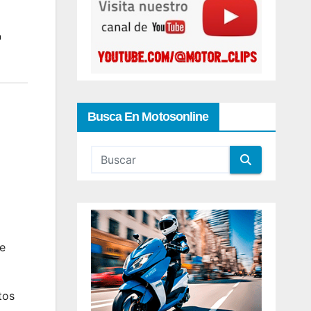
.
Busca En Motosonline
e
tos