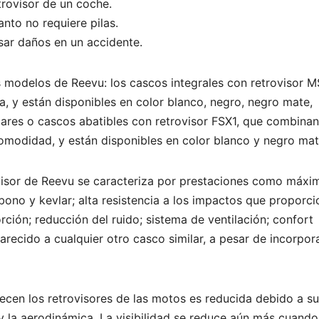
trovisor de un coche.
anto no requiere pilas.
sar daños en un accidente.
os modelos de Reevu: los cascos integrales con retrovisor M
la, y están disponibles en color blanco, negro, negro mate,
lares o cascos abatibles con retrovisor FSX1, que combina
omodidad, y están disponibles en color blanco y negro mat
isor de Reevu se caracteriza por prestaciones como máxi
rbono y kevlar; alta resistencia a los impactos que proporc
ción; reducción del ruido; sistema de ventilación; confort
arecido a cualquier otro casco similar, a pesar de incorpora
recen los retrovisores de las motos es reducida debido a su
 la aerodinámica. La visibilidad se reduce aún más cuando