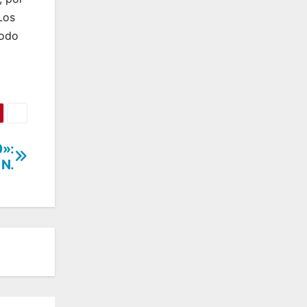
Los
todo
0»:
 N.