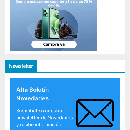
Newsletter
Alta Boletín
Novedades
Suscríbete a nuestra
newsletter de Novedades
y recibe información