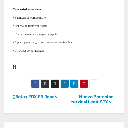
Características técnicas:
• Fabricado en polipropileno
• Relleno de Lycra Multispam
• Cierre con elástico y enganche rápido
• Ligero, protector y, al mismo tiempo, confortable
• PRECIO: 99,95.-EUROS
N
Botas FOX F3 RaceN.
Nuevo Protector
Navegación
cervical Leatt STXN.
de
entradas