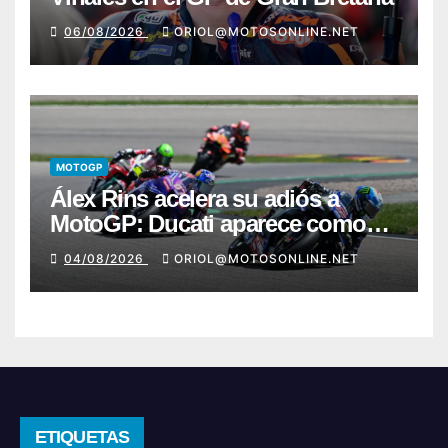
06/08/2026
ORIOL@MOTOSONLINE.NET
MOTOGP
Álex Rins acelera su adiós a
MotoGP: Ducati aparece como
destino en Superbike
04/08/2026
ORIOL@MOTOSONLINE.NET
ETIQUETAS