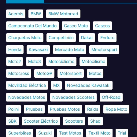
Acerbis
BMW
BMW Motorrad
Campeonato Del Mundo
Casco Moto
Cascos
Chaquetas Moto
Competición
Dakar
Enduro
Honda
Kawasaki
Mercado Moto
Mmotorsport
Moto2
Moto3
Motociclismo
Motocilismo
Motocross
MotoGP
Motorsport
Motos
Movilidad Eléctrica
MX
Novedades Kawasaki
Novedades Motos
Novedades Scooters
Off-Road
Polini
Pruebas
Pruebas Motos
Raids
Ropa Moto
SBK
Scooter Eléctrico
Scooters
Shad
Superbikes
Suzuki
Test Motos
Textil Moto
Trial