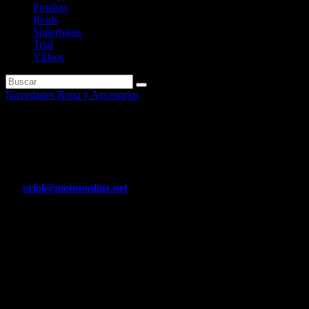
Pruebas
Raids
Superbikes
Trial
Vídeos
Novedades Ropa y Accesorios
Nuevas maletas para moto
estilo retro de Shad
Por
oriol@motosonline.net
Abr 8, 2020
Los moteros Custom y Cafe Racer ya tienen un nuevo referente en
bolsas de moto.
Con esta nueva línea de estética vintage y aire retro, SHAD busca
acompañar a los amantes del estilo bajo, la alta velocidad y el buen
gusto.