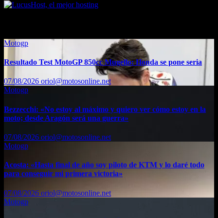
También te puede interesar...
Motogp
Resultado Test MotoGP 850cc Mugello: Honda se pone seria
07/08/2026
oriol@motosonline.net
Motogp
Bezzecchi: «No estoy al máximo y quiero ver cómo estoy en la
moto; desde Aragón será una guerra»
07/08/2026
oriol@motosonline.net
Motogp
Acosta: «Hasta final de año soy piloto de KTM y lo daré todo
para conseguir mi primera victoria»
07/08/2026
oriol@motosonline.net
Motogp