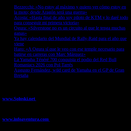
07/08/2026
Bezzecchi: «No estoy al máximo y quiero ver cómo estoy en
la moto; desde Aragón será una guerra»
07/08/2026
Acosta: «Hasta final de año soy piloto de KTM y lo daré todo
para conseguir mi primera victoria»
07/08/2026
Ogura: «Silverstone no es un circuito al que le tenga muchas
ganas»
07/08/2026
Ya hay calendario del Mundial de Rally-Raid para el año que
viene
07/08/2026
Haro: «A Ogura sí que le veo con ese temple necesario para
batirse en carreras con Marc Márquez»
07/08/2026
La Yamaha Ténéré 700 conquista el podio del Red Bull
Romaniacs 2026 con Pol Tarrés
06/08/2026
Augusto Fernández, wild card de Yamaha en el GP de Gran
Bretaña
06/08/2026
¿Ya conoces nuestra red de portales?
www.Soloski.net
Noticias y artículos sobre Deportes de Invierno,
Esquí, Snowboard, Esquí de Fondo, Esquí de Travesía, Estaciones
de Esquí, Meteorología,...
www.infoaventura.com
Toda la información sobre Mountain Bike
y Trail Running, competiciones, noticias, novedades,...