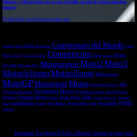
Ogura: «Silverstone no es un circuito al que le tenga muchas
ganas»
07/08/2026
oriol@motosonline.net
Etiquetas
Campeonato del Mundo
Acerbis
BMW Motorrad
Casco
BMW
Competición
Honda
Moto
Dakar
Cascos
Chaquetas Moto
Enduro
Moto2
Moto3
Mmotorsport
Kawasaki
Mercado Moto
Motociclismo
Motocilismo
Motocross
MotoGP
Motos
Motorsport
MX
Movilidad Eléctrica
Novedades Motos
off-road
Novedades Scooters
Polini
Novedades Kawasaki
Pruebas
Pruebas Motos
SBK
Ropa Moto
Raids
Scooters
Scooter Eléctrico
superbikes
WSBK
Textil Moto
WorldSBK
Test Motos
Suzuki
Trial
Shad
Yamaha
Entradas recientes
Resultado Test MotoGP 850cc Mugello: Honda se pone seria