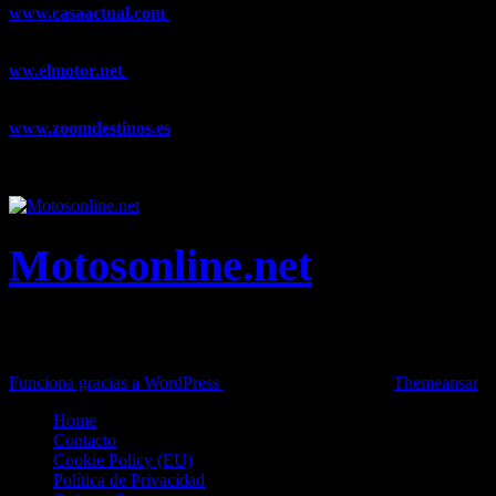
www.casaactual.com
El portal de referencia de lifestyle con
noticias y artículos sobre Decoración, Moda, Bricolaje, Recetas, ...
ww.elmotor.net
Tu web de coches en internet con noticias,
novedades, pruebas y mucho más...
www.zoomdestinos.es
Encuentra información sobre destinos de
viajes entre miles de artículos y consejos para disfrutar de tus
vacaciones y tiempo libre.
Motosonline.net
Toda la información del mundo de la Moto en una sola web,
Pruebas, Novedades, Artículos y competición.
Funciona gracias a WordPress
|
Theme: News Live by
Themeansar
.
Home
Contacto
Cookie Policy (EU)
Política de Privacidad