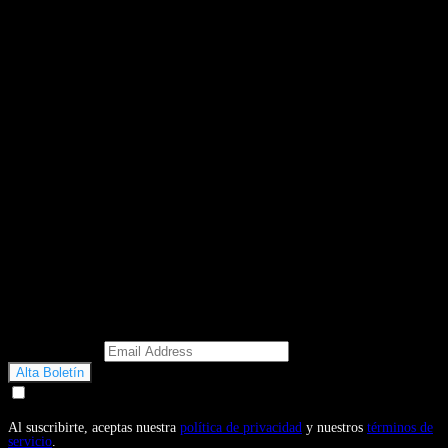
Email Address
Doy mi consentimiento para recibir correos electrónicos
promocionales de Motosonline.net
Al suscribirte, aceptas nuestra
política de privacidad
y nuestros
términos de
servicio
.