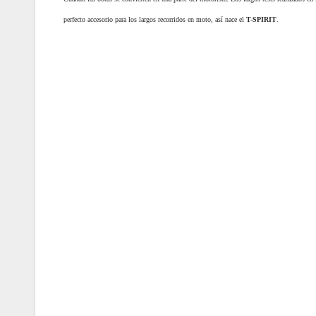
perfecto accesorio para los largos recorridos en moto, así nace el
T-SPIRIT
.