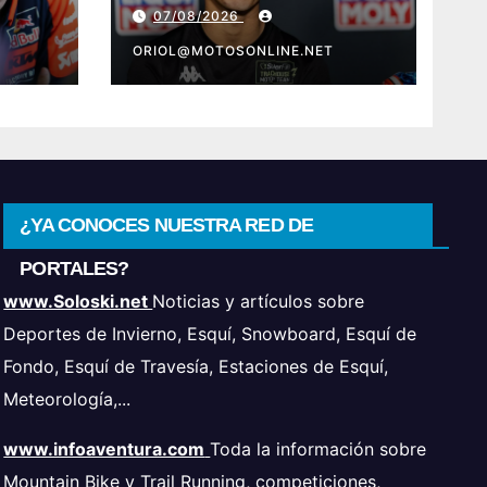
a
tenga muchas ganas»
07/08/2026
era
ORIOL@MOTOSONLINE.NET
¿YA CONOCES NUESTRA RED DE
PORTALES?
www.Soloski.net
Noticias y artículos sobre
Deportes de Invierno, Esquí, Snowboard, Esquí de
Fondo, Esquí de Travesía, Estaciones de Esquí,
Meteorología,...
www.infoaventura.com
Toda la información sobre
Mountain Bike y Trail Running, competiciones,