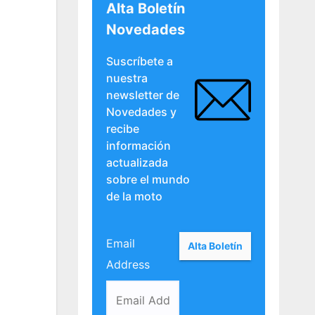
Alta Boletín
Novedades
Suscríbete a
nuestra
newsletter de
Novedades y
recibe
información
actualizada
sobre el mundo
de la moto
Email
Address