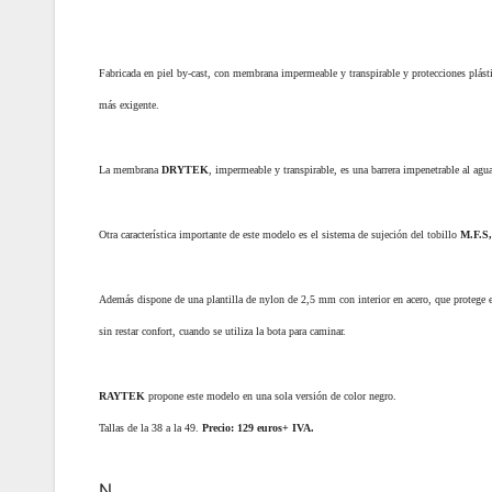
Fabricada en piel by-cast, con membrana impermeable y transpirable y protecciones plástic
más exigente.
La membrana
DRYTEK
, impermeable y transpirable, es una barrera impenetrable al agu
Otra característica importante de este modelo es el sistema de sujeción del tobillo
M.F.S
Además dispone de una plantilla de nylon de 2,5 mm con interior en acero, que protege el
sin restar confort, cuando se utiliza la bota para caminar.
RAYTEK
propone este modelo en una sola versión de color negro.
Tallas de la 38 a la 49.
Precio: 129 euros+ IVA.
N