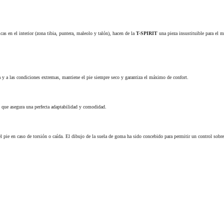
as en el interior (zona tibia, puntera, maleolo y talón), hacen de la
T-SPIRIT
una pieza insustituible para el m
a y a las condiciones extremas, mantiene el pie siempre seco y garantiza el máximo de confort.
,
que asegura una perfecta adaptabilidad y comodidad.
 pie en caso de torsión o caída. El dibujo de la suela de goma ha sido concebido para permitir un control sobr