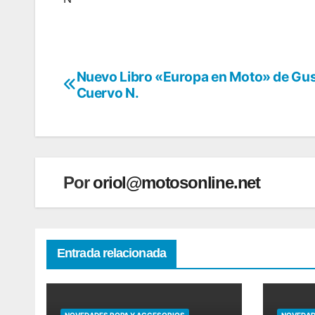
Nuevo Libro «Europa en Moto» de Gu
Navegación
Cuervo N.
de
entradas
Por
oriol@motosonline.net
Entrada relacionada
NOVEDADES ROPA Y ACCESORIOS
NOVEDAD