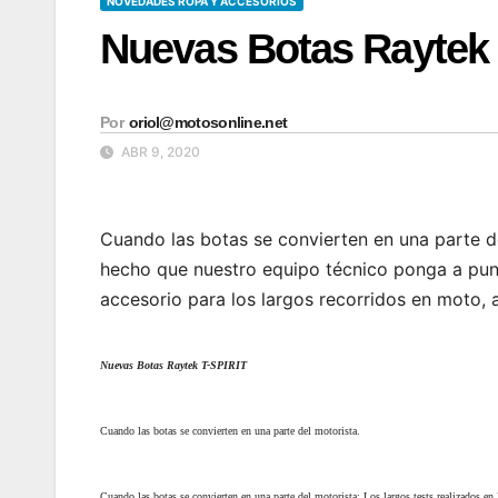
NOVEDADES ROPA Y ACCESORIOS
Nuevas Botas Raytek 
Por
oriol@motosonline.net
ABR 9, 2020
Cuando las botas se convierten en una parte de
hecho que nuestro equipo técnico ponga a punt
accesorio para los largos recorridos en moto, a
Nuevas Botas Raytek T-SPIRIT
Cuando las botas se convierten en una parte del motorista.
Cuando las botas se convierten en una parte del motorista: Los largos tests realizados en