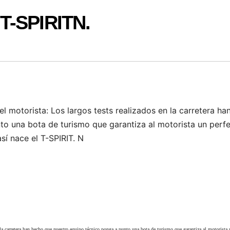
T-SPIRITN.
l motorista: Los largos tests realizados en la carretera ha
o una bota de turismo que garantiza al motorista un perf
sí nace el T-SPIRIT. N
 la carretera han hecho que nuestro equipo técnico ponga a punto una bota de turismo que garantiza al motorista 