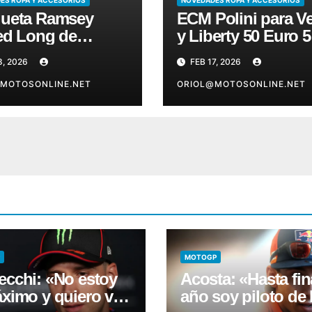
ueta Ramsey
ECM Polini para V
ed Long de
y Liberty 50 Euro 5
bis
8, 2026
FEB 17, 2026
MOTOSONLINE.NET
ORIOL@MOTOSONLINE.NET
MOTOGP
ecchi: «No estoy
Acosta: «Hasta fin
áximo y quiero ver
año soy piloto d