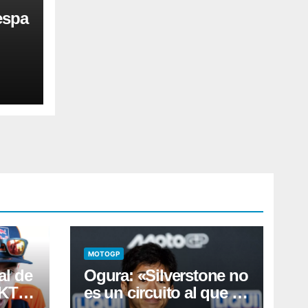
espa
MOTOGP
al de
Ogura: «Silverstone no
e KTM
es un circuito al que le