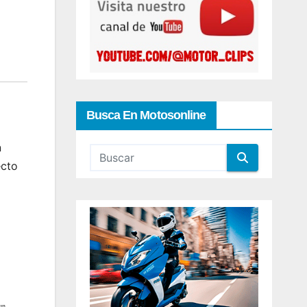
Busca En Motosonline
n
ecto
un