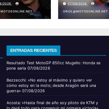
 estoy en la
y lo daré todo par
08/2026
07/08/2026
; desde Aragón
conseguir mi prim
 una guerra»
@MOTOSONLINE.NET
victoria»
ORIOL@MOTOSONLINE.NET
ENTRADAS RECIENTES
Resultado Test MotoGP 850cc Mugello: Honda se
pone seria
07/08/2026
Bezzecchi: «No estoy al máximo y quiero ver
cómo estoy en la moto; desde Aragón será una
guerra»
07/08/2026
Acosta: «Hasta final de año soy piloto de KTM y
lo daré todo para conseguir mi primera victoria»