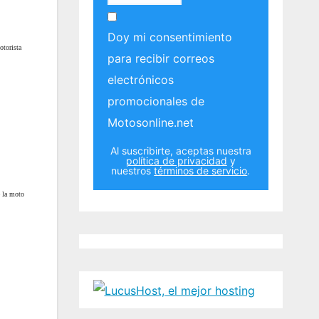
Doy mi consentimiento
otorista
para recibir correos
electrónicos
promocionales de
Motosonline.net
Al suscribirte, aceptas nuestra
política de privacidad
y
nuestros
términos de servicio
.
e la moto