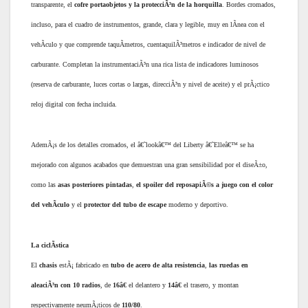
transparente, el
cofre portaobjetos y la protecciÃ³n de la horquilla
. Bordes cromados,
incluso, para el cuadro de instrumentos, grande, clara y legible, muy en lÃ­nea con el
vehÃ­culo y que comprende taquÃ­metros, cuentaquilÃ³metros e indicador de nivel de
carburante. Completan la instrumentaciÃ³n una rica lista de indicadores luminosos
(reserva de carburante, luces cortas o largas, direcciÃ³n y nivel de aceite) y el prÃ¡ctico
reloj digital con fecha incluida.
AdemÃ¡s de los detalles cromados, el â€˜lookâ€™ del Liberty â€˜Elleâ€™ se ha
mejorado con algunos acabados que demuestran una gran sensibilidad por el diseÃ±o,
como las
asas posteriores pintadas
,
el spoiler del reposapiÃ©s a juego con el color
del vehÃ­culo
y el
protector del tubo de escape
moderno y deportivo.
La ciclÃ­stica
El
chasis
estÃ¡ fabricado en
tubo de acero de alta resistencia
,
las ruedas en
aleaciÃ³n con 10 radios
, de
16â€
el delantero y
14â€
el trasero, y montan
respectivamente neumÃ¡ticos de
110/80
.