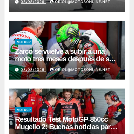
08/08/2026
ORIOL@MOTOSONLINE.NET
MOTOGP
Zarco se vuelve a subir a una
moto tres meses después de su
grave lesión
08/08/2026
ORIOL@MOTOSONLINE.NET
MOTOGP
Resultado Test MotoGP 850cc
Mugello 2: Buenas noticias para