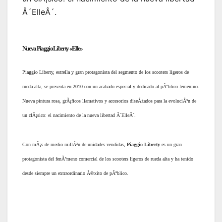
Â´ElleÂ´.
Nueva Piaggio Liberty «Elle»
Piaggio Liberty, estrella y gran protagonista del segmento de los scooters ligeros de
rueda alta, se presenta en 2010 con un acabado especial y dedicado al pÃºblico femenino.
Nueva pintura rosa, grÃ¡ficos llamativos y accesorios diseÃ±ados para la evoluciÃ³n de
un clÃ¡sico: el nacimiento de la nueva libertad Â´ElleÂ´.
Con mÃ¡s de medio millÃ³n de unidades vendidas,
Piaggio Liberty
es un gran
protagonista del fenÃ³meno comercial de los scooters ligeros de rueda alta y ha tenido
desde siempre un extraordinario Ã©xito de pÃºblico.