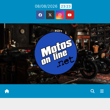
Saltar
08/08/2026
23:23
al
contenido