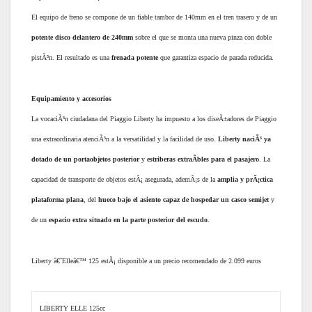
El equipo de freno se compone de un fiable tambor de 140mm en el tren trasero y de un
potente disco delantero de 240mm
sobre el que se monta una nueva pinza con doble
pistÃ³n. El resultado es una
frenada potente
que garantiza espacio de parada reducida.
Equipamiento y accesorios
La vocaciÃ³n ciudadana del Piaggio Liberty ha impuesto a los diseÃ±adores de Piaggio
una extraordinaria atenciÃ³n a la versatilidad y la facilidad de uso.
Liberty naciÃ³ ya
dotado de un portaobjetos posterior
y
estriberas extraÃ­bles para el pasajero
. La
capacidad de transporte de objetos estÃ¡ asegurada, ademÃ¡s de la
amplia y prÃ¡ctica
plataforma plana
, del
hueco bajo el asiento capaz de hospedar un casco semijet
y
de un
espacio extra situado en la parte posterior del escudo
.
Liberty â€˜Elleâ€™ 125 estÃ¡ disponible a un precio recomendado de 2.099 euros
LIBERTY ELLE 125cc