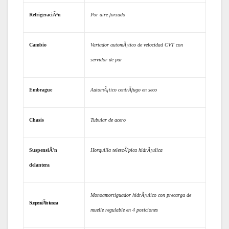
RefrigeraciÃ³n
Por aire forzado
Cambio
Variador automÃ¡tico de velocidad CVT con
servidor de par
Embrague
AutomÃ¡tico centrÃ­fugo en seco
Chasis
Tubular de acero
SuspensiÃ³n
Horquilla telescÃ³pica hidrÃ¡ulica
delantera
Monoamortiguador hidrÃ¡ulico con precarga de
SuspensiÃ³n trasera
muelle regulable en 4 posiciones