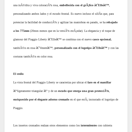
una inÃ©dita y viva coloraciÃ³n rosa,
embellecida con el grÃ¡fico â€˜Elleâ€™
,
personalizando ambos lados y el escudo frontal. Es nuevo incluso el sillÃ­n que, para
potenciar la facilidad de conducciÃ³n y agilizar las maniobras en parado, se ha
rebajado
a los 775mm
(20mm menos que en la versiÃ³n estÃ¡ndar). La elegancia y el toque de
glamour del Piaggio Liberty â€˜Elleâ€™ se combina con el nuevo
casco opcional,
tambiÃ©n en rosa â€˜Venereâ€™,
personalizado con el logotipo â€˜Elleâ€™
y con las
costuras tambiÃ©n en color rosa.
El estilo
La vista frontal del Piaggio Liberty se caracteriza por ubicar el
faro en el manillar
â€“ligeramente triangular â€“ y de un
escudo que otorga una gran protecciÃ³n
,
enriquecido por el elegante adorno cromado
en el que estÃ¡ incrustado el logotipo de
Piaggio.
Los insertos cromados realzan otros elementos como los
intermitentes
con cubierta