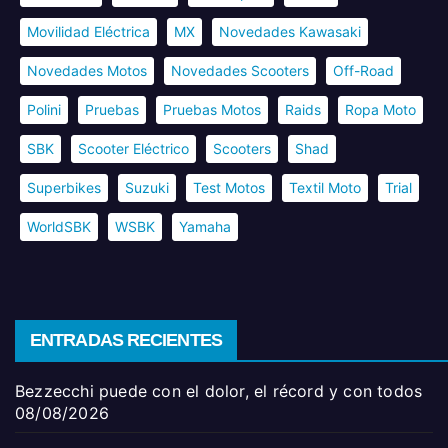
Movilidad Eléctrica
MX
Novedades Kawasaki
Novedades Motos
Novedades Scooters
Off-Road
Polini
Pruebas
Pruebas Motos
Raids
Ropa Moto
SBK
Scooter Eléctrico
Scooters
Shad
Superbikes
Suzuki
Test Motos
Textil Moto
Trial
WorldSBK
WSBK
Yamaha
ENTRADAS RECIENTES
Bezzecchi puede con el dolor, el récord y con todos
08/08/2026