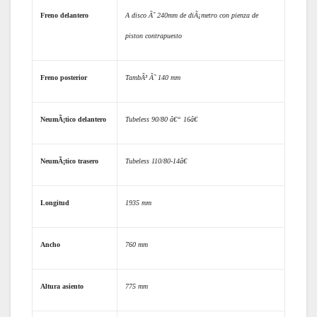
Freno delantero
A disco Ã˜ 240mm de diÃ¡metro con pienza de
piston contrapuesto
Freno posterior
TambÃ³ Ã˜ 140 mm
NeumÃ¡tico delantero
Tubeless 90/80 â€“ 16â€
NeumÃ¡tico trasero
Tubeless 110/80-14â€
Longitud
1935 mm
Ancho
760 mm
Altura asiento
775 mm