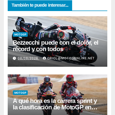
También te puede interesar...
MOTOGP
Bezzecchi puede con el dolor, el
récord y con todos
08/08/2026
ORIOL@MOTOSONLINE.NET
MOTOGP
A qué hora es la carrera sprint y
la clasificación de MotoGP en
Silverstone