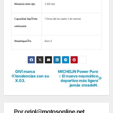
Distancia entre ejes
1.325 mm
Capacidad depÃ³sito
7 litros (de los cuales 1 de reserva)
carburante
HomologaciÃ³n
Euro 3
GIVI marca
MICHELIN Power Pure
Navegación
tendencias con su
:: El nuevo neumático
X.03.
deportivo más ligero
de
jamás creadoN.
entradas
Por
oriol@motosonline.net