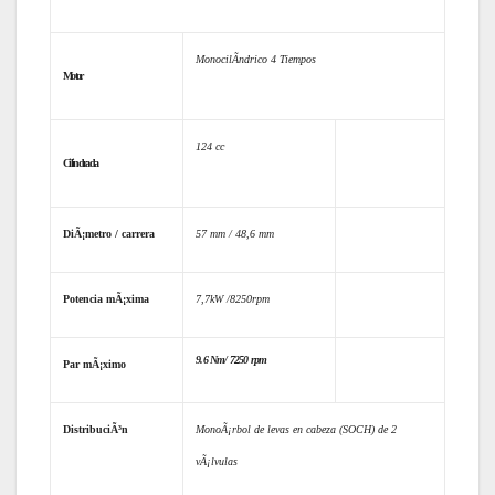
MonocilÃ­ndrico 4 Tiempos
Motor
124 cc
Cilindrada
DiÃ¡metro / carrera
57 mm / 48,6 mm
Potencia mÃ¡xima
7,7kW /8250rpm
9.6 Nm/ 7250 rpm
Par mÃ¡ximo
DistribuciÃ³n
MonoÃ¡rbol de levas en cabeza (SOCH) de 2
vÃ¡lvulas