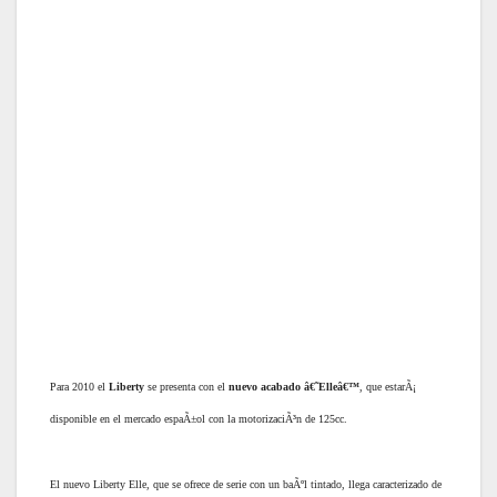
Para 2010 el
Liberty
se presenta con el
nuevo acabado â€˜Elleâ€™
, que estarÃ¡
disponible en el mercado espaÃ±ol con la motorizaciÃ³n de 125cc.
El nuevo Liberty Elle, que se ofrece de serie con un baÃºl tintado, llega caracterizado de