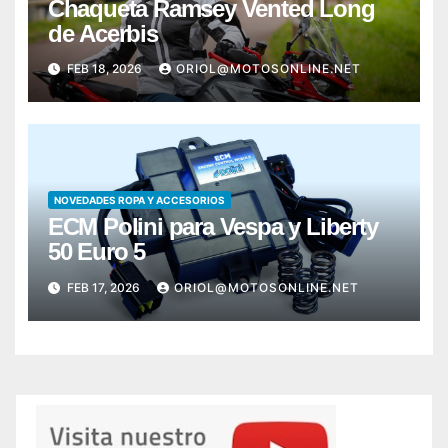
Chaqueta Ramsey Vented Long
de Acerbis
FEB 18, 2026
ORIOL@MOTOSONLINE.NET
NOVEDADES ROPA Y ACCESORIOS
ECM Polini para Vespa y Liberty
50 Euro 5
FEB 17, 2026
ORIOL@MOTOSONLINE.NET