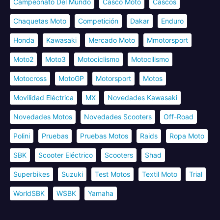
Campeonato Del Mundo
Casco Moto
Cascos
Chaquetas Moto
Competición
Dakar
Enduro
Honda
Kawasaki
Mercado Moto
Mmotorsport
Moto2
Moto3
Motociclismo
Motocilismo
Motocross
MotoGP
Motorsport
Motos
Movilidad Eléctrica
MX
Novedades Kawasaki
Novedades Motos
Novedades Scooters
Off-Road
Polini
Pruebas
Pruebas Motos
Raids
Ropa Moto
SBK
Scooter Eléctrico
Scooters
Shad
Superbikes
Suzuki
Test Motos
Textil Moto
Trial
WorldSBK
WSBK
Yamaha