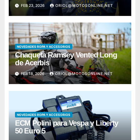
FEB 23, 2026
ORIOL@MOTOSONLINE.NET
NOVEDADES ROPA Y ACCESORIOS
Chaqueta Ramsey Vented Long
de Acerbis
FEB 18, 2026
ORIOL@MOTOSONLINE.NET
NOVEDADES ROPA Y ACCESORIOS
ECM Polini para Vespa y Liberty
50 Euro 5