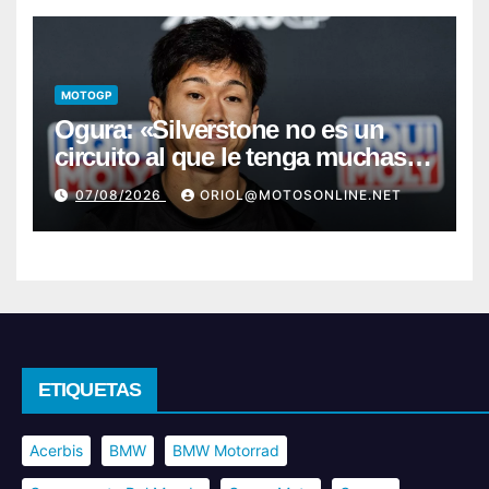
MOTOGP
Ogura: «Silverstone no es un
circuito al que le tenga muchas
ganas»
07/08/2026
ORIOL@MOTOSONLINE.NET
ETIQUETAS
Acerbis
BMW
BMW Motorrad