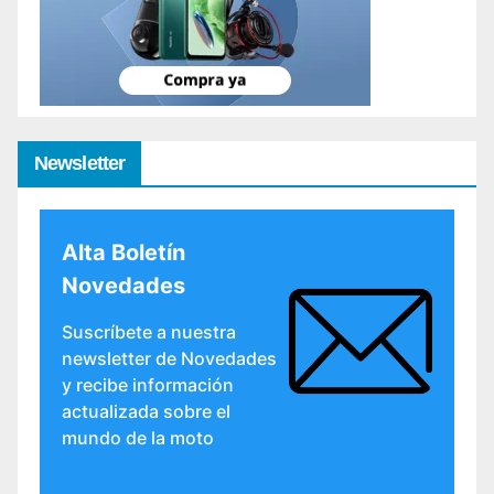
Newsletter
Alta Boletín
Novedades
Suscríbete a nuestra
newsletter de Novedades
y recibe información
actualizada sobre el
mundo de la moto