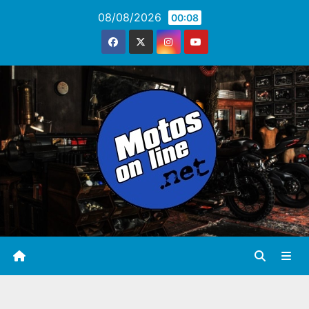
Saltar
08/08/2026
00:08
al
contenido