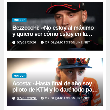
MOTOGP
Bezzecchi: «No estoy al máximo
y quiero ver cómo estoy en la
moto; desde Aragón será una
07/08/2026
ORIOL@MOTOSONLINE.NET
guerra»
MOTOGP
Acosta: «Hasta final de año soy
piloto de KTM y lo daré todo para
conseguir mi primera victoria»
07/08/2026
ORIOL@MOTOSONLINE.NET