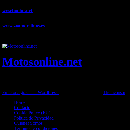
noticias y artículos sobre Decoración, Moda, Bricolaje, Recetas, ...
ww.elmotor.net
Tu web de coches en internet con noticias,
novedades, pruebas y mucho más...
www.zoomdestinos.es
Encuentra información sobre destinos de
viajes entre miles de artículos y consejos para disfrutar de tus
vacaciones y tiempo libre.
Motosonline.net
Toda la información del mundo de la Moto en una sola web,
Pruebas, Novedades, Artículos y competición.
Funciona gracias a WordPress
|
Theme: News Live by
Themeansar
.
Home
Contacto
Cookie Policy (EU)
Política de Privacidad
Quienes Somos
Términos y condiciones