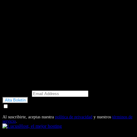
Email Address
Doy mi consentimiento para recibir correos electrónicos
promocionales de Motosonline.net
Al suscribirte, aceptas nuestra
política de privacidad
y nuestros
términos de
servicio
.