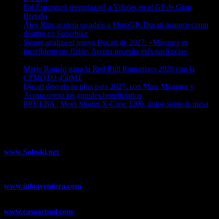
Pol Espargaró reemplazará a Viñales en el GP de Gran
Bretaña
06/08/2026
Álex Rins acelera su adiós a MotoGP: Ducati aparece como
destino en Superbike
04/08/2026
Stoner analiza el nuevo Ducati de 2027: «Márquez es
increíblemente fiable, Acosta necesita más paciencia»
04/08/2026
Mario Román gana la Red Bull Romaniacs 2026 con la
CFMOTO 450MT
04/08/2026
Ducati desvela su plan para 2027, con Marc Márquez y
Acosta como los grandes beneficiados
04/08/2026
PRUEBA | Moto Morini X-Cape 1200, golpe sobre la mesa
04/08/2026
¿Ya conoces nuestra red de portales?
www.Soloski.net
Noticias y artículos sobre Deportes de Invierno,
Esquí, Snowboard, Esquí de Fondo, Esquí de Travesía, Estaciones
de Esquí, Meteorología,...
www.infoaventura.com
Toda la información sobre Mountain Bike
y Trail Running, competiciones, noticias, novedades,...
www.casaactual.com
El portal de referencia de lifestyle con