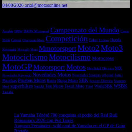
04/08/2026
oriol@motosonline.net
Etiquetas
Campeonato del Mundo
Acerbis
BMW Motorrad
Casco
BMW
Competición
Honda
Moto
Dakar
Cascos
Chaquetas Moto
Enduro
Moto2
Moto3
Mmotorsport
Kawasaki
Mercado Moto
Motociclismo
Motocilismo
Motocross
MotoGP
Motos
Motorsport
MX
Movilidad Eléctrica
Novedades Motos
off-road
Novedades Scooters
Polini
Novedades Kawasaki
Pruebas
Pruebas Motos
SBK
Ropa Moto
Raids
Scooters
Scooter Eléctrico
superbikes
WSBK
Textil Moto
WorldSBK
Test Motos
Suzuki
Trial
Shad
Yamaha
Entradas recientes
La Yamaha Ténéré 700 conquista el podio del Red Bull
Romaniacs 2026 con Pol Tarrés
06/08/2026
Augusto Fernández, wild card de Yamaha en el GP de Gran
Bretaña
06/08/2026