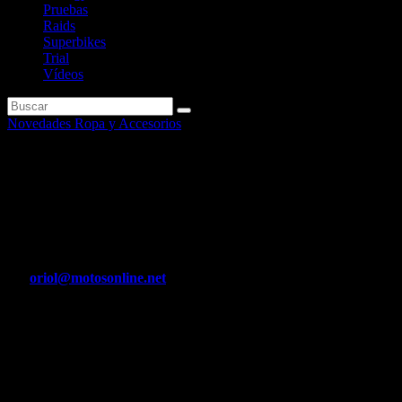
Pruebas
Raids
Superbikes
Trial
Vídeos
Novedades Ropa y Accesorios
Nueva gráfica MEXICAN
SKULLS para el casco MUST
II de NZI
Por
oriol@motosonline.net
Abr 9, 2020
Nuevas decoraciones MEXICAN SKULLS, para el casco MUST
de NZI, un casco integral deportivo, orientado al uso ciudadano, que
ofrece la mejor protección a un precio muy asequible.