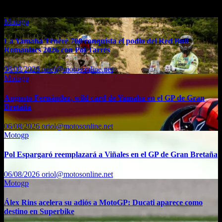
También te puede interesar...
Motogp
La Yamaha Ténéré 700 conquista el podio del Red Bull
Romaniacs 2026 con Pol Tarrés
06/08/2026
oriol@motosonline.net
Motogp
Augusto Fernández, wild card de Yamaha en el GP de Gran
Bretaña
06/08/2026
oriol@motosonline.net
Motogp
Pol Espargaró reemplazará a Viñales en el GP de Gran Bretaña
06/08/2026
oriol@motosonline.net
Motogp
Álex Rins acelera su adiós a MotoGP: Ducati aparece como
destino en Superbike