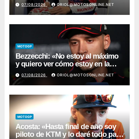
07/08/2026
ORIOL@MOTOSONLINE.NET
MOTOGP
Bezzecchi: «No estoy al máximo
y quiero ver cómo estoy en la
moto; desde Aragón será una
07/08/2026
ORIOL@MOTOSONLINE.NET
guerra»
MOTOGP
Acosta: «Hasta final de año soy
piloto de KTM y lo daré todo para