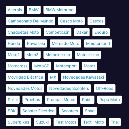
Acerbis
BMW
BMW Motorrad
Campeonato Del Mundo
Casco Moto
Cascos
Chaquetas Moto
Competición
Dakar
Enduro
Honda
Kawasaki
Mercado Moto
Mmotorsport
Moto2
Moto3
Motociclismo
Motocilismo
Motocross
MotoGP
Motorsport
Motos
Movilidad Eléctrica
MX
Novedades Kawasaki
Novedades Motos
Novedades Scooters
Off-Road
Polini
Pruebas
Pruebas Motos
Raids
Ropa Moto
SBK
Scooter Eléctrico
Scooters
Shad
Superbikes
Suzuki
Test Motos
Textil Moto
Trial