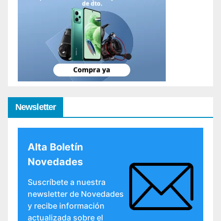
Newsletter
Alta Boletín
Novedades
Suscríbete a nuestra
newsletter de Novedades
y recibe información
actualizada sobre el