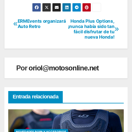
ERMEvents organizará
Honda Plus Options,
Navegación
Auto Retro
¡nunca había sido tan
fácil disfrutar de tu
de
nueva Honda!
entradas
Por
oriol@motosonline.net
Entrada relacionada
NOVEDADES ROPA Y ACCESORIOS