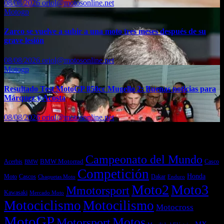
08/08/2026
oriol@motosonline.net
Motogp
Zarco se vuelve a subir a una moto tres meses después de su
grave lesión
08/08/2026
oriol@motosonline.net
Motogp
Resultado Test MotoGP 850cc Mugello 2: Buenas noticias para
Márquez y Acosta
08/08/2026
oriol@motosonline.net
Etiquetas
Campeonato del Mundo
Acerbis
BMW Motorrad
Casco
BMW
Competición
Honda
Moto
Dakar
Cascos
Chaquetas Moto
Enduro
Moto2
Moto3
Mmotorsport
Kawasaki
Mercado Moto
Motociclismo
Motocilismo
Motocross
MotoGP
Motos
Motorsport
MX