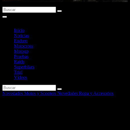
Inicio
Noticias
Enduro
Motocross
Motogp
Pruebas
Raids
Superbikes
Trial
Vídeos
Novedades Motos y Scooters
Novedades Ropa y Accesorios
Nueva gama de scooters
Piaggio 50 c.c. Euro 4