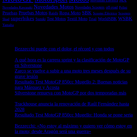
Movilidad Eléctrica
Novedades Motos
off-road
Novedades Scooters
Polini
Novedades Kawasaki
Pruebas
Pruebas Motos
SBK
Ropa Moto
Raids
Scooters
Scooter Eléctrico
superbikes
WSBK
Textil Moto
WorldSBK
Test Motos
Suzuki
Trial
Shad
Yamaha
Entradas recientes
Bezzecchi puede con el dolor, el récord y con todos
08/08/2026
A qué hora es la carrera sprint y la clasificación de MotoGP
en Silverstone
08/08/2026
Zarco se vuelve a subir a una moto tres meses después de su
grave lesión
08/08/2026
Resultado Test MotoGP 850cc Mugello 2: Buenas noticias
para Márquez y Acosta
08/08/2026
Silverstone renueva con MotoGP por dos temporadas más
08/08/2026
Trackhouse anuncia la renovación de Raúl Fernández hasta
2028
08/08/2026
Resultado Test MotoGP 850cc Mugello: Honda se pone seria
07/08/2026
Bezzecchi: «No estoy al máximo y quiero ver cómo estoy en
la moto; desde Aragón será una guerra»
07/08/2026