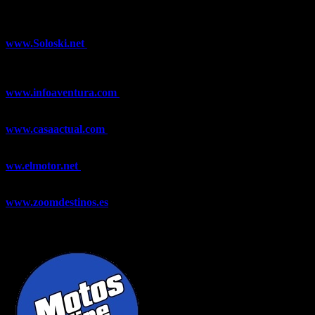
¿Ya conoces nuestra red de portales?
www.Soloski.net
Noticias y artículos sobre Deportes de Invierno,
Esquí, Snowboard, Esquí de Fondo, Esquí de Travesía, Estaciones
de Esquí, Meteorología,...
www.infoaventura.com
Toda la información sobre Mountain Bike
y Trail Running, competiciones, noticias, novedades,...
www.casaactual.com
El portal de referencia de lifestyle con
noticias y artículos sobre Decoración, Moda, Bricolaje, Recetas, ...
ww.elmotor.net
Tu web de coches en internet con noticias,
novedades, pruebas y mucho más...
www.zoomdestinos.es
Encuentra información sobre destinos de
viajes entre miles de artículos y consejos para disfrutar de tus
vacaciones y tiempo libre.