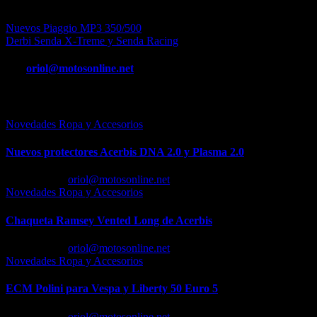
comodidad y calidad de construcción.
Navegación
Nuevos Piaggio MP3 350/500
Derbi Senda X-Treme y Senda Racing
de
entradas
Por
oriol@motosonline.net
Entrada relacionada
Novedades Ropa y Accesorios
Nuevos protectores Acerbis DNA 2.0 y Plasma 2.0
Feb 23, 2026
oriol@motosonline.net
Novedades Ropa y Accesorios
Chaqueta Ramsey Vented Long de Acerbis
Feb 18, 2026
oriol@motosonline.net
Novedades Ropa y Accesorios
ECM Polini para Vespa y Liberty 50 Euro 5
Feb 17, 2026
oriol@motosonline.net