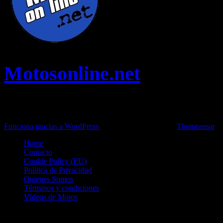
Motosonline.net
Toda la información del mundo de la Moto en una sola web,
Pruebas, Novedades, Artículos y competición.
Funciona gracias a WordPress
|
Theme: News Live by
Themeansar
.
Home
Contacto
Cookie Policy (EU)
Política de Privacidad
Quienes Somos
Términos y condiciones
Vídeos de Motos