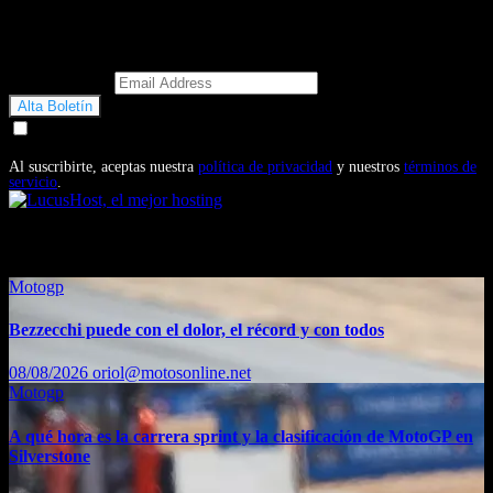
Email Address
Doy mi consentimiento para recibir correos electrónicos
promocionales de Motosonline.net
Al suscribirte, aceptas nuestra
política de privacidad
y nuestros
términos de
servicio
.
También te puede interesar...
Motogp
Bezzecchi puede con el dolor, el récord y con todos
08/08/2026
oriol@motosonline.net
Motogp
A qué hora es la carrera sprint y la clasificación de MotoGP en
Silverstone