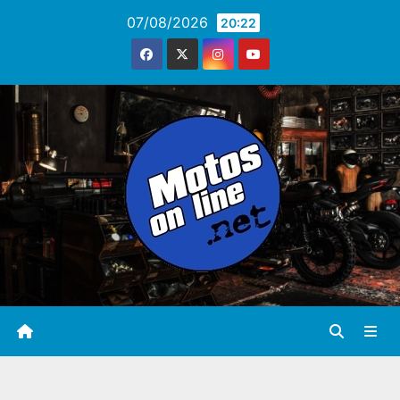
Saltar
07/08/2026
20:22
al
contenido