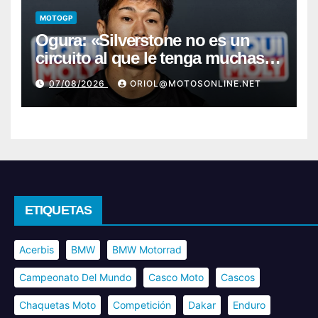
MOTOGP
Ogura: «Silverstone no es un
circuito al que le tenga muchas
ganas»
07/08/2026
ORIOL@MOTOSONLINE.NET
ETIQUETAS
Acerbis
BMW
BMW Motorrad
Campeonato Del Mundo
Casco Moto
Cascos
Chaquetas Moto
Competición
Dakar
Enduro