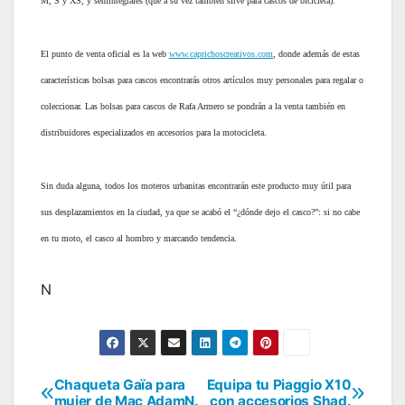
M, S y XS, y semintegrales (que a su vez también sirve para cascos de bicicleta).
El punto de venta oficial es la web
www.caprichoscreativos.com
, donde además de estas
características bolsas para cascos encontrarás otros artículos muy personales para regalar o
coleccionar. Las bolsas para cascos de Rafa Armero se pondrán a la venta también en
distribuidores especializados en accesorios para la motocicleta.
Sin duda alguna, todos los moteros urbanitas encontrarán este producto muy útil para
sus desplazamientos en la ciudad, ya que se acabó el “¿dónde dejo el casco?”: si no cabe
en tu moto, el casco al hombro y marcando tendencia.
N
Chaqueta Gaïa para
Equipa tu Piaggio X10
Navegación
mujer de Mac AdamN.
con accesorios Shad.