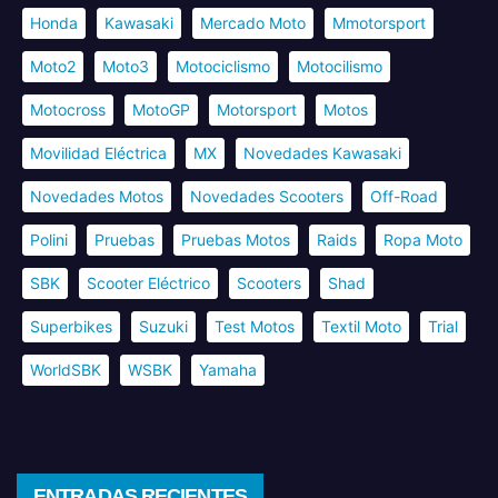
Honda
Kawasaki
Mercado Moto
Mmotorsport
Moto2
Moto3
Motociclismo
Motocilismo
Motocross
MotoGP
Motorsport
Motos
Movilidad Eléctrica
MX
Novedades Kawasaki
Novedades Motos
Novedades Scooters
Off-Road
Polini
Pruebas
Pruebas Motos
Raids
Ropa Moto
SBK
Scooter Eléctrico
Scooters
Shad
Superbikes
Suzuki
Test Motos
Textil Moto
Trial
WorldSBK
WSBK
Yamaha
ENTRADAS RECIENTES