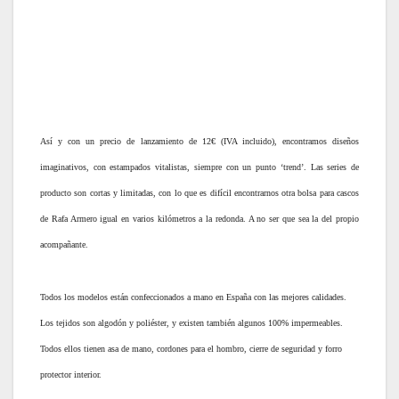
Así y con un precio de lanzamiento de 12€ (IVA incluido), encontramos diseños
imaginativos, con estampados vitalistas, siempre con un punto ‘trend’. Las series de
producto son cortas y limitadas, con lo que es difícil encontrarnos otra bolsa para cascos
de Rafa Armero igual en varios kilómetros a la redonda. A no ser que sea la del propio
acompañante.
Todos los modelos están confeccionados a mano en España con las mejores calidades.
Los tejidos son algodón y poliéster, y existen también algunos 100% impermeables.
Todos ellos tienen asa de mano, cordones para el hombro, cierre de seguridad y forro
protector interior.