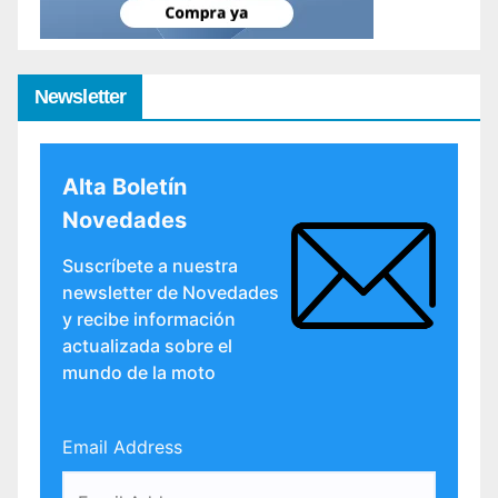
Newsletter
Alta Boletín
Novedades
Suscríbete a nuestra
newsletter de Novedades
y recibe información
actualizada sobre el
mundo de la moto
Email Address