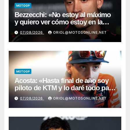
MOTOGP
Bezzecchi: «No estoy al máximo
y quiero ver cómo estoy en la
moto; desde Aragón será una
07/08/2026
ORIOL@MOTOSONLINE.NET
guerra»
MOTOGP
Acosta: «Hasta final de año soy
piloto de KTM y lo daré todo para
conseguir mi primera victoria»
07/08/2026
ORIOL@MOTOSONLINE.NET