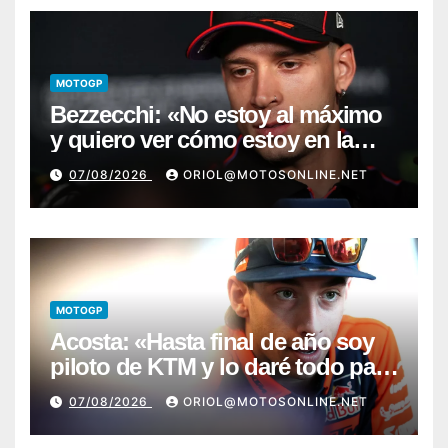
MOTOGP
Bezzecchi: «No estoy al máximo
y quiero ver cómo estoy en la
moto; desde Aragón será una
07/08/2026
ORIOL@MOTOSONLINE.NET
guerra»
MOTOGP
Acosta: «Hasta final de año soy
piloto de KTM y lo daré todo para
conseguir mi primera victoria»
07/08/2026
ORIOL@MOTOSONLINE.NET