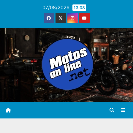
Saltar
07/08/2026
13:08
al
contenido