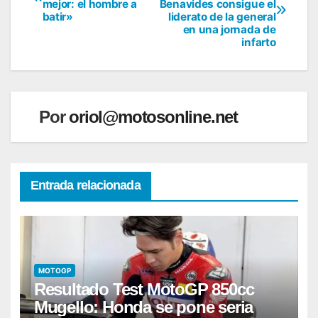
mejor: el hombre a
Benavides consigue el
de
batir»
liderato de la general
en una jornada de
entradas
infarto
Por
oriol@motosonline.net
Entrada relacionada
MOTOGP
Resultado Test MotoGP 850cc
Mugello: Honda se pone seria