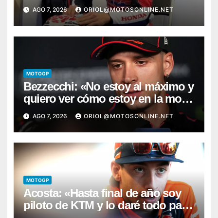
AGO 7, 2026
ORIOL@MOTOSONLINE.NET
MOTOGP
Bezzecchi: «No estoy al máximo y
quiero ver cómo estoy en la moto;
desde Aragón será una guerra»
AGO 7, 2026
ORIOL@MOTOSONLINE.NET
MOTOGP
Acosta: «Hasta final de año soy
piloto de KTM y lo daré todo para
conseguir mi primera victoria»