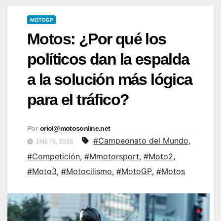
MOTOGP
Motos: ¿Por qué los
políticos dan la espalda
a la solución más lógica
para el tráfico?
Por
oriol@motosonline.net
#Campeonato del Mundo
,
ENE 15, 2026
#Competición
,
#Mmotorsport
,
#Moto2
,
#Moto3
,
#Motocilismo
,
#MotoGP
,
#Motos