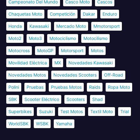
Campeonato Del Mundo
Casco Moto
Cascos
Chaquetas Moto
Competición
Dakar
Enduro
Honda
Kawasaki
Mercado Moto
Mmotorsport
Moto2
Moto3
Motociclismo
Motocilismo
Motocross
MotoGP
Motorsport
Motos
Movilidad Eléctrica
MX
Novedades Kawasaki
Novedades Motos
Novedades Scooters
Off-Road
Polini
Pruebas
Pruebas Motos
Raids
Ropa Moto
SBK
Scooter Eléctrico
Scooters
Shad
Superbikes
Suzuki
Test Motos
Textil Moto
Trial
WorldSBK
WSBK
Yamaha