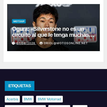
MOTOGP
Ogura: «Silverstone no es un
circuito al que le tenga muchas
ganas»
07/08/2026
ORIOL@MOTOSONLINE.NET
ETIQUETAS
Acerbis
BMW
BMW Motorrad