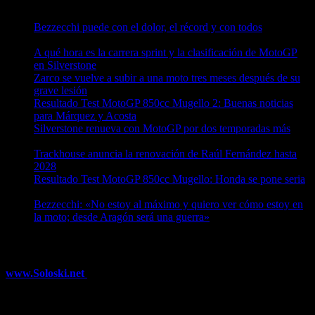
Bezzecchi puede con el dolor, el récord y con todos
08/08/2026
A qué hora es la carrera sprint y la clasificación de MotoGP
en Silverstone
08/08/2026
Zarco se vuelve a subir a una moto tres meses después de su
grave lesión
08/08/2026
Resultado Test MotoGP 850cc Mugello 2: Buenas noticias
para Márquez y Acosta
08/08/2026
Silverstone renueva con MotoGP por dos temporadas más
08/08/2026
Trackhouse anuncia la renovación de Raúl Fernández hasta
2028
08/08/2026
Resultado Test MotoGP 850cc Mugello: Honda se pone seria
07/08/2026
Bezzecchi: «No estoy al máximo y quiero ver cómo estoy en
la moto; desde Aragón será una guerra»
07/08/2026
¿Ya conoces nuestra red de portales?
www.Soloski.net
Noticias y artículos sobre Deportes de Invierno,
Esquí, Snowboard, Esquí de Fondo, Esquí de Travesía, Estaciones
de Esquí, Meteorología,...