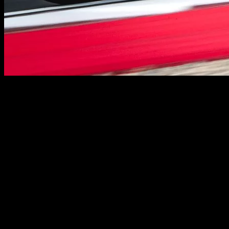
David Alonso volvió a hacer una de las suyas este sábado, en la
primera carrera de Moto3 2024 en Losail. En una carrera en la que
Daniel Holgado llevó el peso, queriendo liderar en todo momento, el
hispano-colombiano atacó al catalán en la última curva, después de
haber pasado en el último giro a Ricardo Rossi y a Taiyo Furusato,
para rebasarle y robarle la victoria en el último suspiro.
La carrera de la categoría pequeña en Losail, la primera de Pirelli en
su nueva etapa en el Mundial de Motociclismo, empezó con el sol
cayendo sobre el circuito, anticipando la llegada de la noche para las
otras dos pruebas de la jornada. En ella hubo una baja, la de David
Almansa, al sufrir una triple fractura en una mano a causa de una
caída en los entrenamientos libres del viernes.
En la salida, hubo bandera amarilla por problemas para David
Muñoz. Al piloto español trataron de sacarle de su posición después