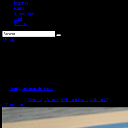
Pruebas
Raids
Superbikes
Trial
Vídeos
Motogp
Moto3 Qatar: David Alonso
tira de inteligencia para ganar
a Holgado
Por
oriol@motosonline.net
Mar 11, 2024
#Moto2
,
#Moto3
,
#Motociclismo
,
#MotoGP
,
#Motorsport