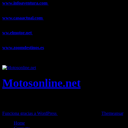
www.infoaventura.com
Toda la información sobre Mountain Bike
y Trail Running, competiciones, noticias, novedades,...
www.casaactual.com
El portal de referencia de lifestyle con
noticias y artículos sobre Decoración, Moda, Bricolaje, Recetas, ...
ww.elmotor.net
Tu web de coches en internet con noticias,
novedades, pruebas y mucho más...
www.zoomdestinos.es
Encuentra información sobre destinos de
viajes entre miles de artículos y consejos para disfrutar de tus
vacaciones y tiempo libre.
Motosonline.net
Toda la información del mundo de la Moto en una sola web,
Pruebas, Novedades, Artículos y competición.
Funciona gracias a WordPress
|
Theme: News Live by
Themeansar
.
Home