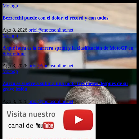
Motogp
Bezzecchi puede con el dolor, el récord y con todos
Ago 8, 2026
oriol@motosonline.net
Motogp
A qué hora es la carrera sprint y la clasificación de MotoGP en
Silverstone
Ago 8, 2026
oriol@motosonline.net
Motogp
Zarco se vuelve a subir a una moto tres meses después de su
grave lesión
Ago 8, 2026
oriol@motosonline.net