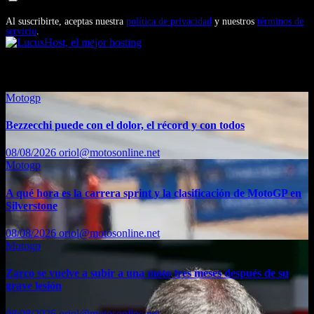
promocionales de Motosonline.net
Al suscribirte, aceptas nuestra
política de privacidad
y nuestros
términos de
servicio
.
También te puede interesar...
Motogp
Bezzecchi puede con el dolor, el récord y con todos
08/08/2026
oriol@motosonline.net
Motogp
A qué hora es la carrera sprint y la clasificación de MotoGP en
Silverstone
08/08/2026
oriol@motosonline.net
Motogp
Zarco se vuelve a subir a una moto tres meses después de su
grave lesión
08/08/2026
oriol@motosonline.net