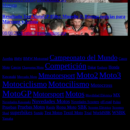
Motogp
Resultado Test MotoGP 850cc Mugello 2: Buenas noticias para
Márquez y Acosta
08/08/2026
oriol@motosonline.net
Etiquetas
Campeonato del Mundo
Acerbis
BMW Motorrad
Casco
BMW
Competición
Honda
Moto
Dakar
Cascos
Chaquetas Moto
Enduro
Moto2
Moto3
Mmotorsport
Kawasaki
Mercado Moto
Motociclismo
Motocilismo
Motocross
MotoGP
Motos
Motorsport
MX
Movilidad Eléctrica
Novedades Motos
off-road
Novedades Scooters
Polini
Novedades Kawasaki
Pruebas
Pruebas Motos
SBK
Ropa Moto
Raids
Scooters
Scooter Eléctrico
superbikes
WSBK
Textil Moto
WorldSBK
Test Motos
Suzuki
Trial
Shad
Yamaha
Entradas recientes