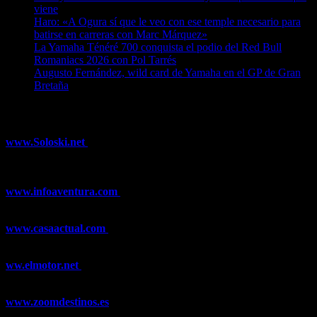
viene
07/08/2026
Haro: «A Ogura sí que le veo con ese temple necesario para
batirse en carreras con Marc Márquez»
07/08/2026
La Yamaha Ténéré 700 conquista el podio del Red Bull
Romaniacs 2026 con Pol Tarrés
06/08/2026
Augusto Fernández, wild card de Yamaha en el GP de Gran
Bretaña
06/08/2026
¿Ya conoces nuestra red de portales?
www.Soloski.net
Noticias y artículos sobre Deportes de Invierno,
Esquí, Snowboard, Esquí de Fondo, Esquí de Travesía, Estaciones
de Esquí, Meteorología,...
www.infoaventura.com
Toda la información sobre Mountain Bike
y Trail Running, competiciones, noticias, novedades,...
www.casaactual.com
El portal de referencia de lifestyle con
noticias y artículos sobre Decoración, Moda, Bricolaje, Recetas, ...
ww.elmotor.net
Tu web de coches en internet con noticias,
novedades, pruebas y mucho más...
www.zoomdestinos.es
Encuentra información sobre destinos de
viajes entre miles de artículos y consejos para disfrutar de tus