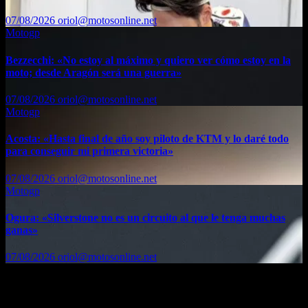
07/08/2026
oriol@motosonline.net
Motogp
Bezzecchi: «No estoy al máximo y quiero ver cómo estoy en la
moto; desde Aragón será una guerra»
07/08/2026
oriol@motosonline.net
Motogp
Acosta: «Hasta final de año soy piloto de KTM y lo daré todo
para conseguir mi primera victoria»
07/08/2026
oriol@motosonline.net
Motogp
Ogura: «Silverstone no es un circuito al que le tenga muchas
ganas»
07/08/2026
oriol@motosonline.net
Etiquetas