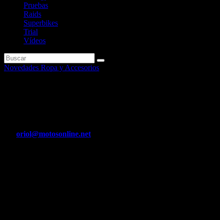
Pruebas
Raids
Superbikes
Trial
Vídeos
Novedades Ropa y Accesorios
MICHELIN Power Pure SC
Radial.
Por
oriol@motosonline.net
Abr 8, 2020
El primer neumático radial bi-goma de altas prestaciones para
scooters
MICHELIN Power Pure SC Radial
El primer neumático radial bi-goma de altas prestaciones para