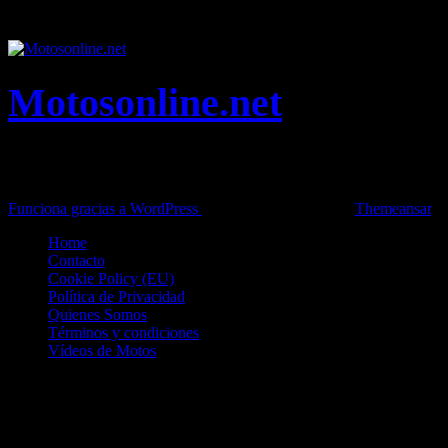
vacaciones y tiempo libre.
Motosonline.net
Toda la información del mundo de la Moto en una sola web,
Pruebas, Novedades, Artículos y competición.
Funciona gracias a WordPress
|
Theme: News Live by
Themeansar
.
Home
Contacto
Cookie Policy (EU)
Política de Privacidad
Quienes Somos
Términos y condiciones
Vídeos de Motos