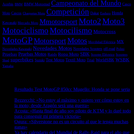
Campeonato del Mundo
Acerbis
BMW Motorrad
Casco
BMW
Competición
Honda
Moto
Dakar
Cascos
Chaquetas Moto
Enduro
Moto2
Moto3
Mmotorsport
Kawasaki
Mercado Moto
Motociclismo
Motocilismo
Motocross
MotoGP
Motos
Motorsport
MX
Movilidad Eléctrica
Novedades Motos
off-road
Novedades Scooters
Polini
Novedades Kawasaki
Pruebas
Pruebas Motos
SBK
Ropa Moto
Raids
Scooters
Scooter Eléctrico
superbikes
WSBK
Textil Moto
WorldSBK
Test Motos
Suzuki
Trial
Shad
Yamaha
Entradas recientes
Resultado Test MotoGP 850cc Mugello: Honda se pone seria
07/08/2026
Bezzecchi: «No estoy al máximo y quiero ver cómo estoy en
la moto; desde Aragón será una guerra»
07/08/2026
Acosta: «Hasta final de año soy piloto de KTM y lo daré todo
para conseguir mi primera victoria»
07/08/2026
Ogura: «Silverstone no es un circuito al que le tenga muchas
ganas»
07/08/2026
Ya hay calendario del Mundial de Rally-Raid para el año que