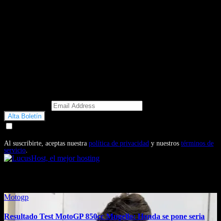
Email Address
Doy mi consentimiento para recibir correos electrónicos
promocionales de Motosonline.net
Al suscribirte, aceptas nuestra
política de privacidad
y nuestros
términos de
servicio
.
También te puede interesar...
Motogp
Resultado Test MotoGP 850cc Mugello: Honda se pone seria