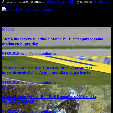
Al suscribirte, aceptas nuestra
política de privacidad
y nuestros
términos de
servicio
.
También te puede interesar...
Motogp
Álex Rins acelera su adiós a MotoGP: Ducati aparece como
destino en Superbike
04/08/2026
oriol@motosonline.net
Motogp
Stoner analiza el nuevo Ducati de 2027: «Márquez es
increíblemente fiable, Acosta necesita más paciencia»
04/08/2026
oriol@motosonline.net
Motogp
Mario Román gana la Red Bull Romaniacs 2026 con la
CFMOTO 450MT
04/08/2026
oriol@motosonline.net