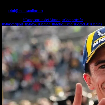
Por
oriol@motosonline.net
Ene 26, 2026
#Campeonato del Mundo
,
#Competición
,
#Mmotorsport
,
#Moto2
,
#Moto3
,
#Motocilismo
,
#MotoGP
,
#Motos