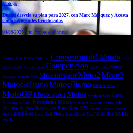
Motogp
Ducati desvela su plan para 2027, con Marc Márquez y Acosta
como los grandes beneficiados
04/08/2026
oriol@motosonline.net
Etiquetas
Campeonato del Mundo
Acerbis
BMW Motorrad
Casco
BMW
Competición
Honda
Moto
Dakar
Cascos
Chaquetas Moto
Enduro
Moto2
Moto3
Mmotorsport
Kawasaki
Mercado Moto
Motociclismo
Motocilismo
Motocross
MotoGP
Motos
Motorsport
MX
Movilidad Eléctrica
Novedades Motos
off-road
Novedades Scooters
Polini
Novedades Kawasaki
Pruebas
Pruebas Motos
SBK
Ropa Moto
Raids
Scooters
Scooter Eléctrico
superbikes
WSBK
Textil Moto
WorldSBK
Test Motos
Suzuki
Trial
Shad
Yamaha
Entradas recientes