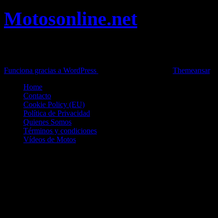
Motosonline.net
Toda la información del mundo de la Moto en una sola web,
Pruebas, Novedades, Artículos y competición.
Funciona gracias a WordPress
|
Theme: News Live by
Themeansar
.
Home
Contacto
Cookie Policy (EU)
Política de Privacidad
Quienes Somos
Términos y condiciones
Vídeos de Motos