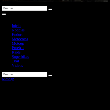
Inicio
Noticias
Enduro
Motocross
Motogp
Pruebas
Raids
Superbikes
Trial
Vídeos
Motogp
Marc Márquez señala a sus
rivales por el título de MotoGP
2026