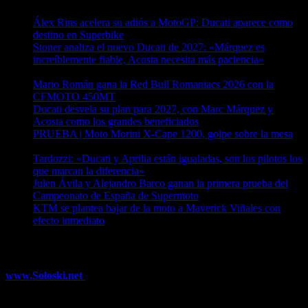
Álex Rins acelera su adiós a MotoGP: Ducati aparece como
destino en Superbike
04/08/2026
Stoner analiza el nuevo Ducati de 2027: «Márquez es
increíblemente fiable, Acosta necesita más paciencia»
04/08/2026
Mario Román gana la Red Bull Romaniacs 2026 con la
CFMOTO 450MT
04/08/2026
Ducati desvela su plan para 2027, con Marc Márquez y
Acosta como los grandes beneficiados
04/08/2026
PRUEBA | Moto Morini X-Cape 1200, golpe sobre la mesa
04/08/2026
Tardozzi: «Ducati y Aprilia están igualadas, son los pilotos los
que marcan la diferencia»
03/08/2026
Julen Ávila y Alejandro Barco ganan la primera prueba del
Campeonato de España de Supermoto
03/08/2026
KTM se plantea bajar de la moto a Maverick Viñales con
efecto inmediato
03/08/2026
¿Ya conoces nuestra red de portales?
www.Soloski.net
Noticias y artículos sobre Deportes de Invierno,
Esquí, Snowboard, Esquí de Fondo, Esquí de Travesía, Estaciones
de Esquí, Meteorología,...