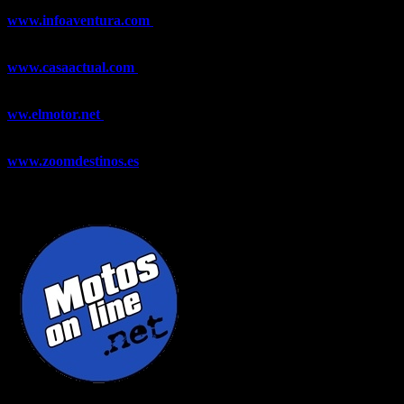
www.infoaventura.com
Toda la información sobre Mountain Bike
y Trail Running, competiciones, noticias, novedades,...
www.casaactual.com
El portal de referencia de lifestyle con
noticias y artículos sobre Decoración, Moda, Bricolaje, Recetas, ...
ww.elmotor.net
Tu web de coches en internet con noticias,
novedades, pruebas y mucho más...
www.zoomdestinos.es
Encuentra información sobre destinos de
viajes entre miles de artículos y consejos para disfrutar de tus
vacaciones y tiempo libre.