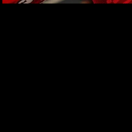
Los pretendientes que, según Marc, van a querer asaltar su trono.
La temporada 2025 de Marc Márquez fue completamente
arrolladora, el piloto de Cervera ganó 22 de las 44 carreras
disputadas entre sprints y carreras largas, teniendo en cuenta que
estuvo ausente en ocho de ellas por lesión. Ciertamente, ningún rival
le puso trabas en el camino al noveno título de su palmarés y el
séptimo en MotoGP. Sin embargo, tampoco se lo pusieron fácil, ya
que en determinados Grandes Premios, Alex Márquez o Marco
Bezzecchi principalmente, han luchado cuerpo a cuerpo contra él.
No obstante, todo lo ocurrido el año pasado ya no vale para el 2026,
ya que aunque mayoritariamente sean los mismos pilotos con las
mismas motos, el panorama puede ser diferente. En primer lugar,
Jorge Martín apunta a que será una temporada en que podrá ser
regular, si no hay lesiones, Marco Bezzecchi sigue con su
crecimiento progresivo y Alex Márquez quiere más resultados
después de demostrar el piloto que es esta temporada. De hecho, en
unas declaraciones a Sky Italia ha clasificado a los que serán sus
rivales.
En primer lugar, cabe destacar que Marc Márquez ve a su hermano
menor Alex como su principal rival por el título para el Campeonato
Mundial de MotoGP 2026, argumentándolo con el más que notorio
segundo puesto del piloto de Gresini la temporada pasada. Alex