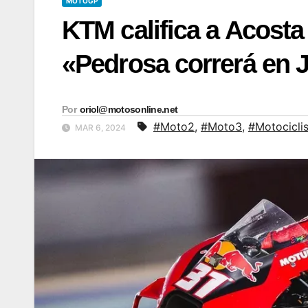
MOTOGP
KTM califica a Acosta
«Pedrosa correrá en 
Por
oriol@motosonline.net
#Moto2
,
#Moto3
,
#Motocicli
MAR 6, 2024