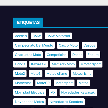
ETIQUETAS
Acerbis
BMW
BMW Motorrad
Campeonato Del Mundo
Casco Moto
Cascos
Chaquetas Moto
Competición
Dakar
Enduro
Honda
Kawasaki
Mercado Moto
Mmotorsport
Moto2
Moto3
Motociclismo
Motocilismo
Motocross
MotoGP
Motorsport
Motos
Movilidad Eléctrica
MX
Novedades Kawasaki
Novedades Motos
Novedades Scooters