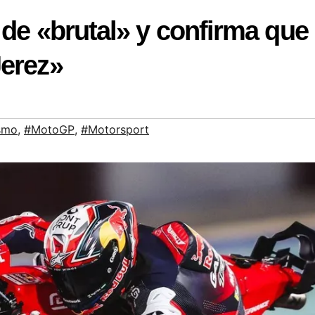
 de «brutal» y confirma que
Jerez»
smo
,
#MotoGP
,
#Motorsport