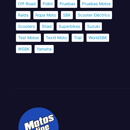
Off-Road
Polini
Pruebas
Pruebas Motos
Raids
Ropa Moto
SBK
Scooter Eléctrico
Scooters
Shad
Superbikes
Suzuki
Test Motos
Textil Moto
Trial
WorldSBK
WSBK
Yamaha