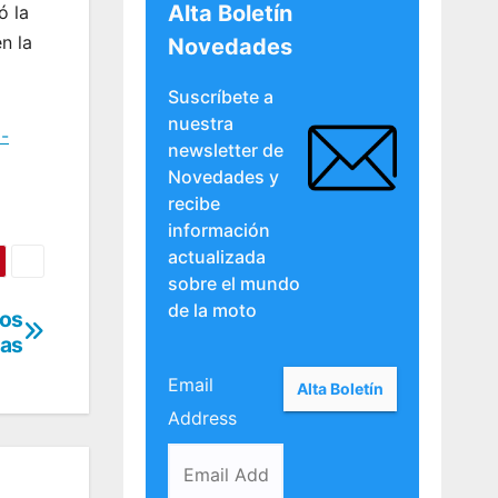
Alta Boletín
ó la
n la
Novedades
Suscríbete a
nuestra
-
newsletter de
Novedades y
recibe
información
actualizada
sobre el mundo
de la moto
dos
as
Email
Address