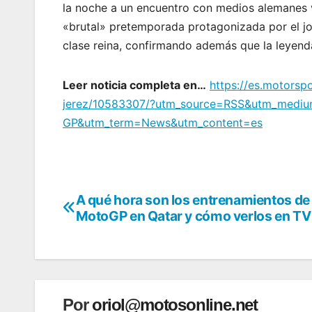
la noche a un encuentro con medios alemanes ví
«brutal» pretemporada protagonizada por el jo
clase reina, confirmando además que la leyen
Leer noticia completa en…
https://es.motors
jerez/10583307/?utm_source=RSS&utm_medi
GP&utm_term=News&utm_content=es
A qué hora son los entrenamientos de
Navegación
MotoGP en Qatar y cómo verlos en TV
de
entradas
Por
oriol@motosonline.net