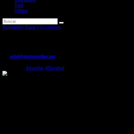
Trial
Vídeos
Novedades Ropa y Accesorios
Guía de regalos de Navidad de 
Por
oriol@motosonline.net
Dic 4, 2024
#Acerbis
,
#Navidad
Presentamos nuestras ideas para sorprender a tus amigos motociclista
La Navidad está a la vuelta de la esquina. Es importante no encontr
alegrar las fiestas a los motoristas!
He aquí algunas propuestas para satisfacer las necesidades de todos l
Ideas para regalar hasta 50€
RAIN SET LINE:
Un conjunto para 
estampados reflectantes aumentan la visibilidad.