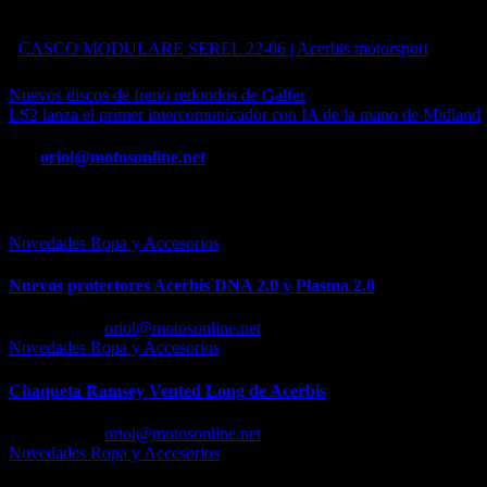
PVP: 124,95.-€
CASCO MODULARE SEREL 22-06 | Acerbis motorsport
Navegación
Nuevos discos de freno redondos de Galfer
LS2 lanza el primer intercomunicador con IA de la mano de Midland
de
entradas
Por
oriol@motosonline.net
Entrada relacionada
Novedades Ropa y Accesorios
Nuevos protectores Acerbis DNA 2.0 y Plasma 2.0
Feb 23, 2026
oriol@motosonline.net
Novedades Ropa y Accesorios
Chaqueta Ramsey Vented Long de Acerbis
Feb 18, 2026
oriol@motosonline.net
Novedades Ropa y Accesorios