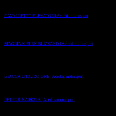
PVP 99,95.-€
CAVALLETTO ELEVATOR | Acerbis motorsport
Maillot X-FLEX BLIZZARD:
Maillot específico para off-road ca
PVP: 69,95.-€
MAGLIA X-FLEX BLIZZARD | Acerbis motorsport
Ideas para regalar hasta 200€
CHAQUETA ENDURO-ONE:
Chaqueta técnica de enduro, fabric
Está equipada con mangas desmontables y numerosos bolsillos. El aju
PVP: 139,95.-€
GIACCA ENDURO-ONE | Acerbis motorsport
PETO P035 S:
El moderno P035 S es un protector extremadamente ve
PVP: 129,95.-€
PETTORINA P035 S | Acerbis motorsport
CASCO MODULAR SEREL 22-06:
Casco touring modular fabri
instalación de la lente antivaho PINLOCK 70.