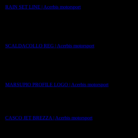
PVP 39,95.-€
RAIN SET LINE | Acerbis motorsport
NECKWARMER:
Ideal para los días más fríos, el calentador de c
¡Descubre todos los gráficos disponibles!
PVP: 6,95.-€
SCALDACOLLO REG | Acerbis motorsport
PROFILE LOGO BUG:
Para los entusiastas del enduro, las riñ
para las salidas off-road sin renunciar a la libertad de movimientos.
PVP: 49,95.-€
MARSUPIO PROFILE LOGO | Acerbis motorsport
🎁 Ideas para regalar hasta 100 €
CASCO BREZZA JET:
Casco demi-jet fabricado en material ter
PVP: 69,95.-€
CASCO JET BREZZA | Acerbis motorsport
CABALLETE ELEVADOR:
Un caballete de moto es esencial pa
frena el descenso de la moto.