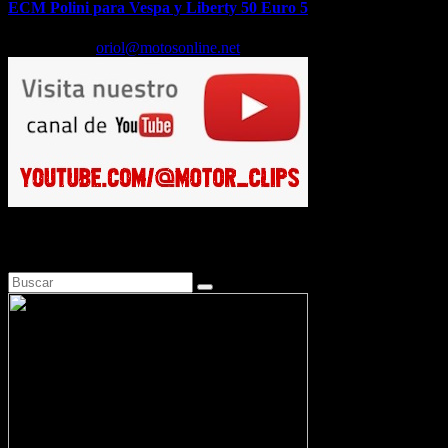
ECM Polini para Vespa y Liberty 50 Euro 5
Feb 17, 2026
oriol@motosonline.net
Busca en Motosonline