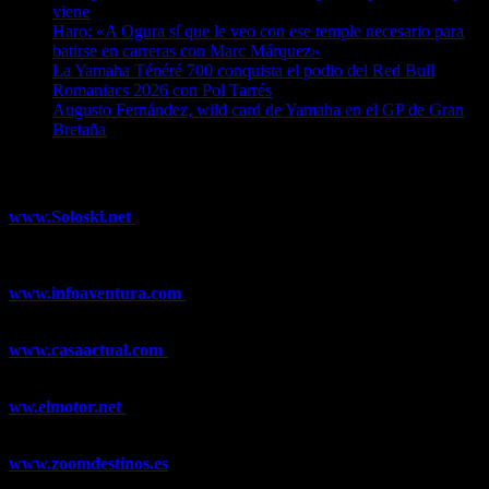
viene
07/08/2026
Haro: «A Ogura sí que le veo con ese temple necesario para
batirse en carreras con Marc Márquez»
07/08/2026
La Yamaha Ténéré 700 conquista el podio del Red Bull
Romaniacs 2026 con Pol Tarrés
06/08/2026
Augusto Fernández, wild card de Yamaha en el GP de Gran
Bretaña
06/08/2026
¿Ya conoces nuestra red de portales?
www.Soloski.net
Noticias y artículos sobre Deportes de Invierno,
Esquí, Snowboard, Esquí de Fondo, Esquí de Travesía, Estaciones
de Esquí, Meteorología,...
www.infoaventura.com
Toda la información sobre Mountain Bike
y Trail Running, competiciones, noticias, novedades,...
www.casaactual.com
El portal de referencia de lifestyle con
noticias y artículos sobre Decoración, Moda, Bricolaje, Recetas, ...
ww.elmotor.net
Tu web de coches en internet con noticias,
novedades, pruebas y mucho más...
www.zoomdestinos.es
Encuentra información sobre destinos de
viajes entre miles de artículos y consejos para disfrutar de tus