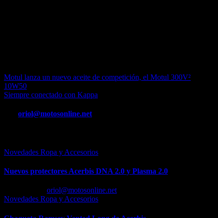
probadas en competición. Lo más destacadode esta tecnología es
que logra un menor consumo de combustible, una altísima
protección del motor y del sistema de transmisión, un menor
consumo de aceite y un aumento de la potencia. Además, estos
nuevos lubricantes ayudan a combatir el desgaste y la fricción del
motor en todo tipo de condiciones, a prueba de altas temperaturas y
arranques en frío.
Navegación
Motul lanza un nuevo aceite de competición, el Motul 300V²
10W50
de
Siempre conectado con Kappa
entradas
Por
oriol@motosonline.net
Entrada relacionada
Novedades Ropa y Accesorios
Nuevos protectores Acerbis DNA 2.0 y Plasma 2.0
Feb 23, 2026
oriol@motosonline.net
Novedades Ropa y Accesorios