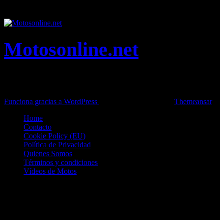
vacaciones y tiempo libre.
Motosonline.net
Toda la información del mundo de la Moto en una sola web,
Pruebas, Novedades, Artículos y competición.
Funciona gracias a WordPress
|
Theme: News Live by
Themeansar
.
Home
Contacto
Cookie Policy (EU)
Política de Privacidad
Quienes Somos
Términos y condiciones
Vídeos de Motos