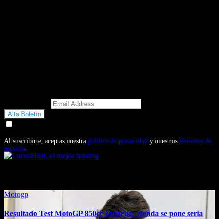
Email Address
Doy mi consentimiento para recibir correos electrónicos
promocionales de Motosonline.net
Al suscribirte, aceptas nuestra
política de privacidad
y nuestros
términos de
servicio
.
También te puede interesar...
Motogp
Resultado Test MotoGP 850cc Mugello: Honda se pone seria