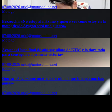
07/08/2026
oriol@motosonline.net
Motogp
Bezzecchi: «No estoy al máximo y quiero ver cómo estoy en la
moto; desde Aragón será una guerra»
07/08/2026
oriol@motosonline.net
Motogp
Acosta: «Hasta final de año soy piloto de KTM y lo daré todo
para conseguir mi primera victoria»
07/08/2026
oriol@motosonline.net
Motogp
Ogura: «Silverstone no es un circuito al que le tenga muchas
ganas»
07/08/2026
oriol@motosonline.net
Etiquetas