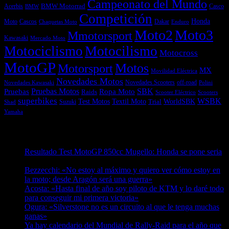
Campeonato del Mundo
Acerbis
BMW Motorrad
Casco
BMW
Competición
Honda
Moto
Dakar
Cascos
Chaquetas Moto
Enduro
Moto2
Moto3
Mmotorsport
Kawasaki
Mercado Moto
Motociclismo
Motocilismo
Motocross
MotoGP
Motos
Motorsport
MX
Movilidad Eléctrica
Novedades Motos
off-road
Novedades Scooters
Polini
Novedades Kawasaki
Pruebas
Pruebas Motos
SBK
Ropa Moto
Raids
Scooters
Scooter Eléctrico
superbikes
WSBK
Textil Moto
WorldSBK
Test Motos
Suzuki
Trial
Shad
Yamaha
Entradas recientes
Resultado Test MotoGP 850cc Mugello: Honda se pone seria
07/08/2026
Bezzecchi: «No estoy al máximo y quiero ver cómo estoy en
la moto; desde Aragón será una guerra»
07/08/2026
Acosta: «Hasta final de año soy piloto de KTM y lo daré todo
para conseguir mi primera victoria»
07/08/2026
Ogura: «Silverstone no es un circuito al que le tenga muchas
ganas»
07/08/2026
Ya hay calendario del Mundial de Rally-Raid para el año que