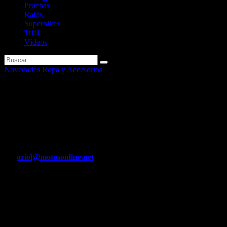
Pruebas
Raids
Superbikes
Trial
Vídeos
Novedades Ropa y Accesorios
FUCHS Silkolene presenta dos
nuevos aceites para moto con
tecnología XP
Por
oriol@motosonline.net
Abr 9, 2020
FUCHS Silkolene pone a disposición de sus clientes dos nuevos
aceites para moto con tecnología XP: PRO4 5W-40 XP y PRO4
10W-50 XP