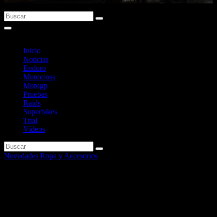
Inicio
Noticias
Enduro
Motocross
Motogp
Pruebas
Raids
Superbikes
Trial
Vídeos
Novedades Ropa y Accesorios
Equipa tu Yamaha FZ8 con
accesorios ShadN.