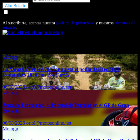
Doy mi consentimiento para recibir correos electrónicos
promocionales de Motosonline.net
Al suscribirte, aceptas nuestra
política de privacidad
y nuestros
términos de
servicio
.
También te puede interesar...
Motogp
La Yamaha Ténéré 700 conquista el podio del Red Bull
Romaniacs 2026 con Pol Tarrés
06/08/2026
oriol@motosonline.net
Motogp
Augusto Fernández, wild card de Yamaha en el GP de Gran
Bretaña
06/08/2026
oriol@motosonline.net
Motogp