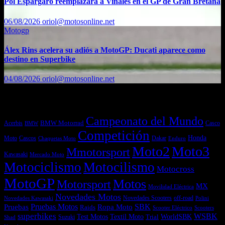
Pol Espargaró reemplazará a Viñales en el GP de Gran Bretaña
06/08/2026
oriol@motosonline.net
Motogp
Álex Rins acelera su adiós a MotoGP: Ducati aparece como
destino en Superbike
04/08/2026
oriol@motosonline.net
Etiquetas
Campeonato del Mundo
Acerbis
BMW Motorrad
Casco
BMW
Competición
Honda
Moto
Dakar
Cascos
Chaquetas Moto
Enduro
Moto2
Moto3
Mmotorsport
Kawasaki
Mercado Moto
Motociclismo
Motocilismo
Motocross
MotoGP
Motos
Motorsport
MX
Movilidad Eléctrica
Novedades Motos
off-road
Novedades Scooters
Polini
Novedades Kawasaki
Pruebas
Pruebas Motos
SBK
Ropa Moto
Raids
Scooters
Scooter Eléctrico
superbikes
WSBK
Textil Moto
WorldSBK
Test Motos
Suzuki
Trial
Shad