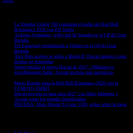
Yamaha
Entradas recientes
La Yamaha Ténéré 700 conquista el podio del Red Bull
Romaniacs 2026 con Pol Tarrés
06/08/2026
Augusto Fernández, wild card de Yamaha en el GP de Gran
Bretaña
06/08/2026
Pol Espargaró reemplazará a Viñales en el GP de Gran
Bretaña
06/08/2026
Álex Rins acelera su adiós a MotoGP: Ducati aparece como
destino en Superbike
04/08/2026
Stoner analiza el nuevo Ducati de 2027: «Márquez es
increíblemente fiable, Acosta necesita más paciencia»
04/08/2026
Mario Román gana la Red Bull Romaniacs 2026 con la
CFMOTO 450MT
04/08/2026
Ducati desvela su plan para 2027, con Marc Márquez y
Acosta como los grandes beneficiados
04/08/2026
PRUEBA | Moto Morini X-Cape 1200, golpe sobre la mesa
04/08/2026
¿Ya conoces nuestra red de portales?