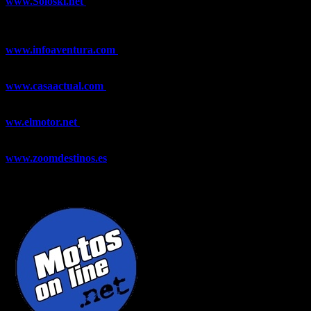
www.Soloski.net
Noticias y artículos sobre Deportes de Invierno,
Esquí, Snowboard, Esquí de Fondo, Esquí de Travesía, Estaciones
de Esquí, Meteorología,...
www.infoaventura.com
Toda la información sobre Mountain Bike
y Trail Running, competiciones, noticias, novedades,...
www.casaactual.com
El portal de referencia de lifestyle con
noticias y artículos sobre Decoración, Moda, Bricolaje, Recetas, ...
ww.elmotor.net
Tu web de coches en internet con noticias,
novedades, pruebas y mucho más...
www.zoomdestinos.es
Encuentra información sobre destinos de
viajes entre miles de artículos y consejos para disfrutar de tus
vacaciones y tiempo libre.