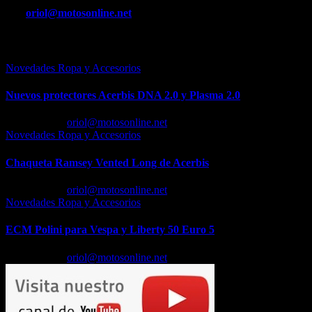
entradas
Por
oriol@motosonline.net
Entrada relacionada
Novedades Ropa y Accesorios
Nuevos protectores Acerbis DNA 2.0 y Plasma 2.0
Feb 23, 2026
oriol@motosonline.net
Novedades Ropa y Accesorios
Chaqueta Ramsey Vented Long de Acerbis
Feb 18, 2026
oriol@motosonline.net
Novedades Ropa y Accesorios
ECM Polini para Vespa y Liberty 50 Euro 5
Feb 17, 2026
oriol@motosonline.net