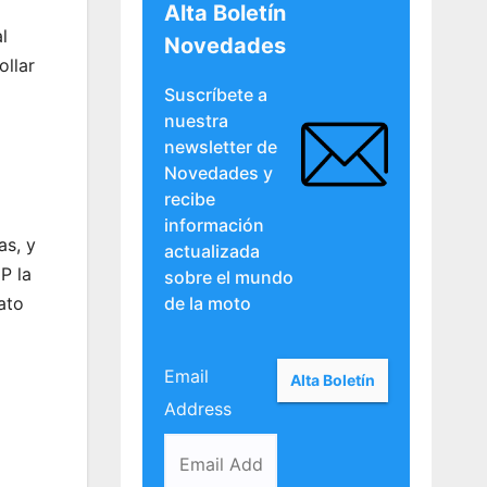
Alta Boletín
l
Novedades
ollar
a
Suscríbete a
nuestra
newsletter de
Novedades y
recibe
información
as, y
actualizada
P la
sobre el mundo
ato
de la moto
Email
Address