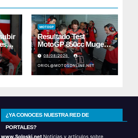
MOTOGP
subir
Resultado Test
meses
MotoGP 850cc Mugello
ave
2: Buenas noticias
08/08/2026
para Márquez y Acosta
ORIOL@MOTOSONLINE.NET
¿YA CONOCES NUESTRA RED DE
PORTALES?
www.Soloski.net
Noticias y artículos sobre