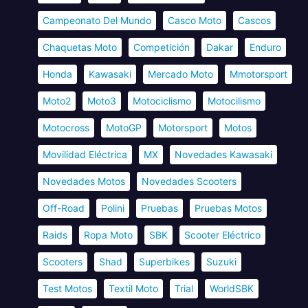
Campeonato Del Mundo
Casco Moto
Cascos
Chaquetas Moto
Competición
Dakar
Enduro
Honda
Kawasaki
Mercado Moto
Mmotorsport
Moto2
Moto3
Motociclismo
Motocilismo
Motocross
MotoGP
Motorsport
Motos
Movilidad Eléctrica
MX
Novedades Kawasaki
Novedades Motos
Novedades Scooters
Off-Road
Polini
Pruebas
Pruebas Motos
Raids
Ropa Moto
SBK
Scooter Eléctrico
Scooters
Shad
Superbikes
Suzuki
Test Motos
Textil Moto
Trial
WorldSBK