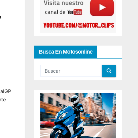
,
Busca En Motosonline
ialGP
nte
á