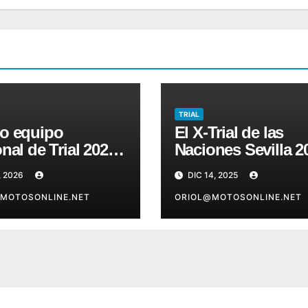
TRIAL
o equipo
El X-Trial de las
nal de Trial 2026:
Naciones Sevilla 2
 son los pilotos
lanza susentradas
, 2026
DIC 14, 2025
ccionados
precios especiales
MOTOSONLINE.NET
hasta el 6 deenero
ORIOL@MOTOSONLINE.NET