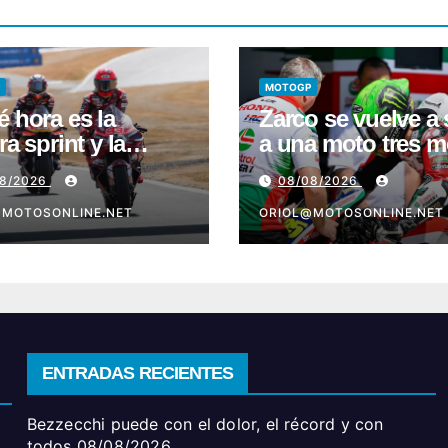
MOTOGP
é hora es la
Zarco se vuelve a 
ra sprint y la
a una moto tres 
ficación de
después de su gr
08/2026
08/08/2026
GP en Silverstone
lesión
@MOTOSONLINE.NET
ORIOL@MOTOSONLINE.NET
ENTRADAS RECIENTES
Bezzecchi puede con el dolor, el récord y con
todos
08/08/2026