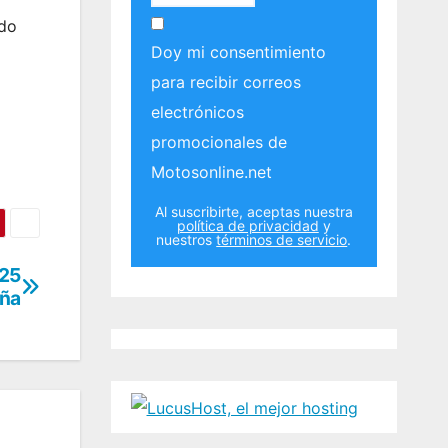
ado
Doy mi consentimiento
para recibir correos
electrónicos
promocionales de
Motosonline.net
Al suscribirte, aceptas nuestra
política de privacidad
y
nuestros
términos de servicio
.
025
uña