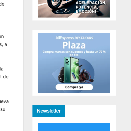
del
en
s, a
la
l de
ueva
 su
Newsletter