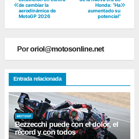
de cambiar la
Honda: “Ha
de
aerodinámica de
aumentado su
MotoGP 2026
potencial”
entradas
Por
oriol@motosonline.net
Entrada relacionada
MOTOGP
Bezzecchi puede con el dolor, el
récord y con todos