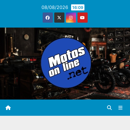
Saltar
08/08/2026
16:09
al
contenido