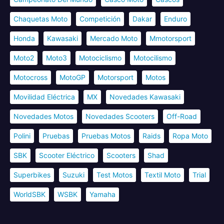
Chaquetas Moto
Competición
Dakar
Enduro
Honda
Kawasaki
Mercado Moto
Mmotorsport
Moto2
Moto3
Motociclismo
Motocilismo
Motocross
MotoGP
Motorsport
Motos
Movilidad Eléctrica
MX
Novedades Kawasaki
Novedades Motos
Novedades Scooters
Off-Road
Polini
Pruebas
Pruebas Motos
Raids
Ropa Moto
SBK
Scooter Eléctrico
Scooters
Shad
Superbikes
Suzuki
Test Motos
Textil Moto
Trial
WorldSBK
WSBK
Yamaha