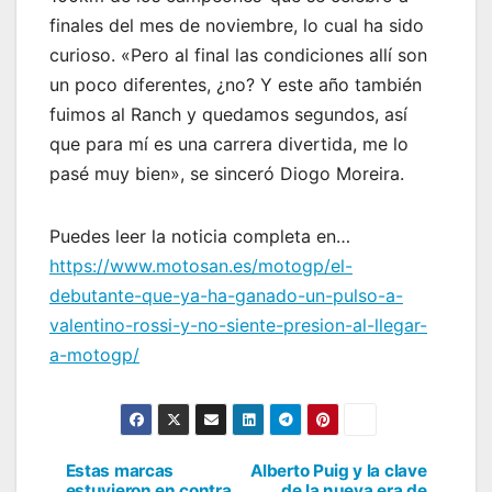
finales del mes de noviembre, lo cual ha sido
curioso. «Pero al final las condiciones allí son
un poco diferentes, ¿no? Y este año también
fuimos al Ranch y quedamos segundos, así
que para mí es una carrera divertida, me lo
pasé muy bien», se sinceró Diogo Moreira.
Puedes leer la noticia completa en…
https://www.motosan.es/motogp/el-
debutante-que-ya-ha-ganado-un-pulso-a-
valentino-rossi-y-no-siente-presion-al-llegar-
a-motogp/
Estas marcas
Alberto Puig y la clave
Navegación
estuvieron en contra
de la nueva era de