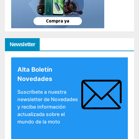
Newsletter
Alta Boletín
Novedades
Suscríbete a nuestra
newsletter de Novedades
y recibe información
actualizada sobre el
mundo de la moto