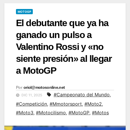
MOTOGP
El debutante que ya ha
ganado un pulso a
Valentino Rossi y «no
siente presión» al llegar
a MotoGP
Por
oriol@motosonline.net
#Campeonato del Mundo
,
DIC 11, 2025
#Competición
,
#Mmotorsport
,
#Moto2
,
#Moto3
,
#Motocilismo
,
#MotoGP
,
#Motos