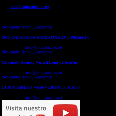
entradas
Por
oriol@motosonline.net
Entrada relacionada
Novedades Ropa y Accesorios
Nuevos protectores Acerbis DNA 2.0 y Plasma 2.0
Feb 23, 2026
oriol@motosonline.net
Novedades Ropa y Accesorios
Chaqueta Ramsey Vented Long de Acerbis
Feb 18, 2026
oriol@motosonline.net
Novedades Ropa y Accesorios
ECM Polini para Vespa y Liberty 50 Euro 5
Feb 17, 2026
oriol@motosonline.net