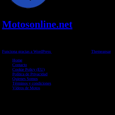
Motosonline.net
Toda la información del mundo de la Moto en una sola web,
Pruebas, Novedades, Artículos y competición.
Funciona gracias a WordPress
|
Theme: News Live by
Themeansar
.
Home
Contacto
Cookie Policy (EU)
Política de Privacidad
Quienes Somos
Términos y condiciones
Vídeos de Motos