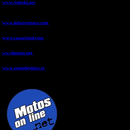
www.Soloski.net
Noticias y artículos sobre Deportes de Invierno,
Esquí, Snowboard, Esquí de Fondo, Esquí de Travesía, Estaciones
de Esquí, Meteorología,...
www.infoaventura.com
Toda la información sobre Mountain Bike
y Trail Running, competiciones, noticias, novedades,...
www.casaactual.com
El portal de referencia de lifestyle con
noticias y artículos sobre Decoración, Moda, Bricolaje, Recetas, ...
ww.elmotor.net
Tu web de coches en internet con noticias,
novedades, pruebas y mucho más...
www.zoomdestinos.es
Encuentra información sobre destinos de
viajes entre miles de artículos y consejos para disfrutar de tus
vacaciones y tiempo libre.