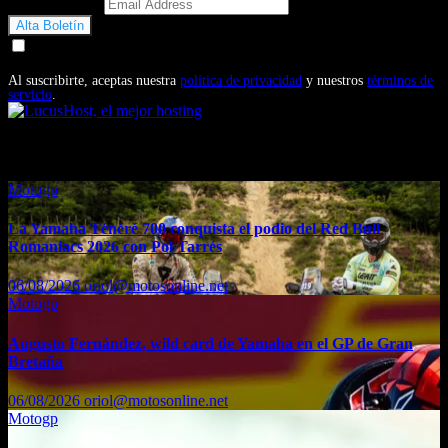
Email Address
Doy mi consentimiento para recibir correos electrónicos
promocionales de Motosonline.net
Al suscribirte, aceptas nuestra
política de privacidad
y nuestros
términos de
servicio
.
También te puede interesar...
Motogp
La Yamaha Ténéré 700 conquista el podio del Red Bull
Romaniacs 2026 con Pol Tarrés
06/08/2026
oriol@motosonline.net
Motogp
Augusto Fernández, wild card de Yamaha en el GP de Gran
Bretaña
06/08/2026
oriol@motosonline.net
Motogp