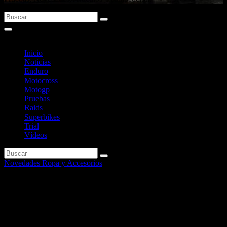
Inicio
Noticias
Enduro
Motocross
Motogp
Pruebas
Raids
Superbikes
Trial
Vídeos
Novedades Ropa y Accesorios
Continental Moto presenta su
nuevo concepto de neumático,
único en el sector