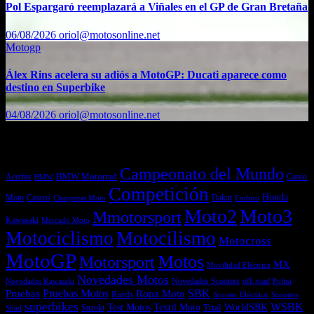
Pol Espargaró reemplazará a Viñales en el GP de Gran Bretaña
06/08/2026
oriol@motosonline.net
Motogp
Álex Rins acelera su adiós a MotoGP: Ducati aparece como
destino en Superbike
04/08/2026
oriol@motosonline.net
Etiquetas
Campeonato del Mundo
Acerbis
BMW Motorrad
Casco
BMW
Competición
Honda
Moto
Dakar
Cascos
Chaquetas Moto
Enduro
Moto2
Moto3
Mmotorsport
Kawasaki
Mercado Moto
Motociclismo
Motocilismo
Motocross
MotoGP
Motos
Motorsport
MX
Movilidad Eléctrica
Novedades Motos
off-road
Novedades Scooters
Polini
Novedades Kawasaki
Pruebas
Pruebas Motos
SBK
Ropa Moto
Raids
Scooters
Scooter Eléctrico
superbikes
WSBK
Textil Moto
WorldSBK
Test Motos
Suzuki
Trial
Shad