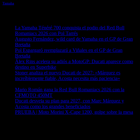
Yamaha
Entradas recientes
La Yamaha Ténéré 700 conquista el podio del Red Bull
Romaniacs 2026 con Pol Tarrés
06/08/2026
Augusto Fernández, wild card de Yamaha en el GP de Gran
Bretaña
06/08/2026
Pol Espargaró reemplazará a Viñales en el GP de Gran
Bretaña
06/08/2026
Álex Rins acelera su adiós a MotoGP: Ducati aparece como
destino en Superbike
04/08/2026
Stoner analiza el nuevo Ducati de 2027: «Márquez es
increíblemente fiable, Acosta necesita más paciencia»
04/08/2026
Mario Román gana la Red Bull Romaniacs 2026 con la
CFMOTO 450MT
04/08/2026
Ducati desvela su plan para 2027, con Marc Márquez y
Acosta como los grandes beneficiados
04/08/2026
PRUEBA | Moto Morini X-Cape 1200, golpe sobre la mesa
04/08/2026
¿Ya conoces nuestra red de portales?