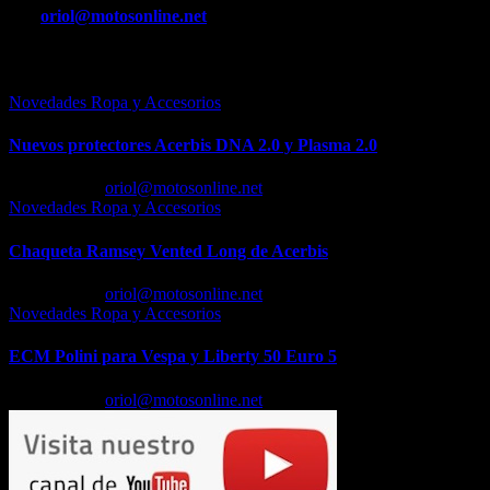
entradas
Por
oriol@motosonline.net
Entrada relacionada
Novedades Ropa y Accesorios
Nuevos protectores Acerbis DNA 2.0 y Plasma 2.0
Feb 23, 2026
oriol@motosonline.net
Novedades Ropa y Accesorios
Chaqueta Ramsey Vented Long de Acerbis
Feb 18, 2026
oriol@motosonline.net
Novedades Ropa y Accesorios
ECM Polini para Vespa y Liberty 50 Euro 5
Feb 17, 2026
oriol@motosonline.net