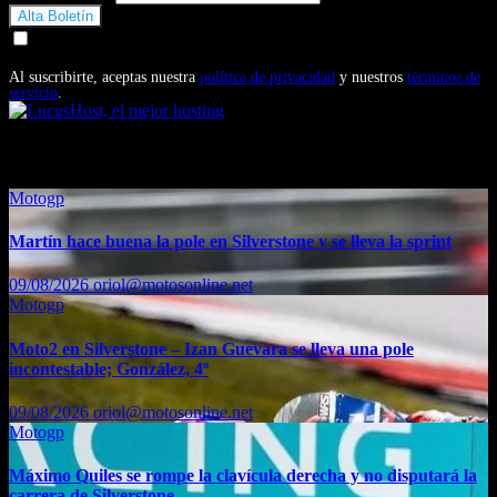
Doy mi consentimiento para recibir correos electrónicos
promocionales de Motosonline.net
Al suscribirte, aceptas nuestra
política de privacidad
y nuestros
términos de
servicio
.
También te puede interesar...
Motogp
Martín hace buena la pole en Silverstone y se lleva la sprint
09/08/2026
oriol@motosonline.net
Motogp
Moto2 en Silverstone – Izan Guevara se lleva una pole
incontestable; González, 4º
09/08/2026
oriol@motosonline.net
Motogp
Máximo Quiles se rompe la clavícula derecha y no disputará la
carrera de Silverstone