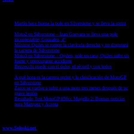
Entradas recientes
Martín hace buena la pole en Silverstone y se lleva la sprint
09/08/2026
Moto2 en Silverstone – Izan Guevara se lleva una pole
incontestable; González, 4º
09/08/2026
Máximo Quiles se rompe la clavícula derecha y no disputará
la carrera de Silverstone
09/08/2026
Moto3 en Silverstone – Ogden, pole en casa; Quiles sufre un
fuerte y preocupante accidente
09/08/2026
Bezzecchi puede con el dolor, el récord y con todos
08/08/2026
A qué hora es la carrera sprint y la clasificación de MotoGP
en Silverstone
08/08/2026
Zarco se vuelve a subir a una moto tres meses después de su
grave lesión
08/08/2026
Resultado Test MotoGP 850cc Mugello 2: Buenas noticias
para Márquez y Acosta
08/08/2026
¿Ya conoces nuestra red de portales?
www.Soloski.net
Noticias y artículos sobre Deportes de Invierno,
Esquí, Snowboard, Esquí de Fondo, Esquí de Travesía, Estaciones