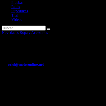
Pruebas
Raids
Superbikes
Trial
Vídeos
Novedades Ropa y Accesorios
Colecciones Husaberg Pure
tech & Pure Style 2013.
Por
oriol@motosonline.net
Abr 8, 2020
De cara a la temporada 2013, Husaberg no tan solo ha cambiado el
nombre de su colección de accesorios en línea con el nuevo lema de
la marca, sino que también ha ampliado de forma notable el
catálogo. Junto a la nueva gama de equipación y ropa, ahora
denominada Pure Style, la gama de accesorios técnicos Pure Tech se
ha adaptado a la nueva generación de motocicletas de la marca.