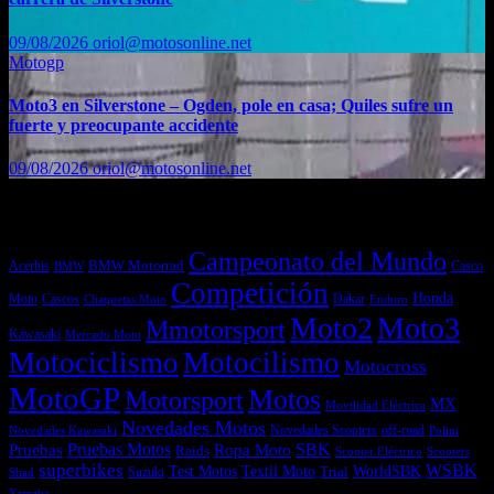
09/08/2026
oriol@motosonline.net
Motogp
Moto3 en Silverstone – Ogden, pole en casa; Quiles sufre un
fuerte y preocupante accidente
09/08/2026
oriol@motosonline.net
Etiquetas
Campeonato del Mundo
Acerbis
BMW Motorrad
Casco
BMW
Competición
Honda
Moto
Dakar
Cascos
Chaquetas Moto
Enduro
Moto2
Moto3
Mmotorsport
Kawasaki
Mercado Moto
Motociclismo
Motocilismo
Motocross
MotoGP
Motos
Motorsport
MX
Movilidad Eléctrica
Novedades Motos
off-road
Novedades Scooters
Polini
Novedades Kawasaki
Pruebas
Pruebas Motos
SBK
Ropa Moto
Raids
Scooters
Scooter Eléctrico
superbikes
WSBK
Textil Moto
WorldSBK
Test Motos
Suzuki
Trial
Shad
Yamaha