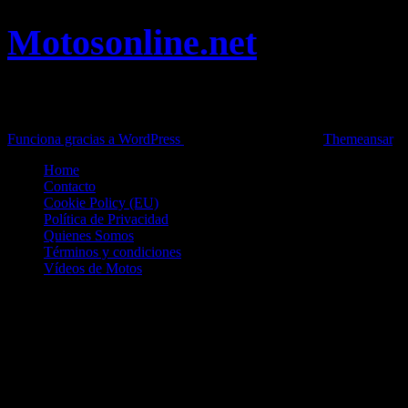
Motosonline.net
Toda la información del mundo de la Moto en una sola web,
Pruebas, Novedades, Artículos y competición.
Funciona gracias a WordPress
|
Theme: News Live by
Themeansar
.
Home
Contacto
Cookie Policy (EU)
Política de Privacidad
Quienes Somos
Términos y condiciones
Vídeos de Motos