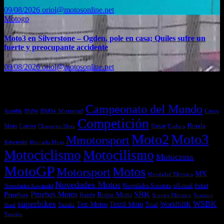
09/08/2026
oriol@motosonline.net
Motogp
Moto3 en Silverstone – Ogden, pole en casa; Quiles sufre un
fuerte y preocupante accidente
09/08/2026
oriol@motosonline.net
Etiquetas
Campeonato del Mundo
Acerbis
BMW Motorrad
Casco
BMW
Competición
Honda
Moto
Dakar
Cascos
Chaquetas Moto
Enduro
Moto2
Moto3
Mmotorsport
Kawasaki
Mercado Moto
Motociclismo
Motocilismo
Motocross
MotoGP
Motos
Motorsport
MX
Movilidad Eléctrica
Novedades Motos
off-road
Novedades Scooters
Polini
Novedades Kawasaki
Pruebas
Pruebas Motos
SBK
Ropa Moto
Raids
Scooters
Scooter Eléctrico
superbikes
WSBK
Textil Moto
WorldSBK
Test Motos
Suzuki
Trial
Shad
Yamaha