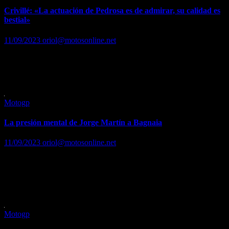
Crivillé: «La actuación de Pedrosa es de admirar, su calidad es
bestial»
11/09/2023
oriol@motosonline.net
El único español campeón del mundo de 500cc disecciona lo
sucedido en el Gran Premio de San Marino, con la victoria de Jorge
Martín y la gran actuación de Dani…
Motogp
La presión mental de Jorge Martín a Bagnaia
11/09/2023
oriol@motosonline.net
Tras ganar en Misano pasa la responsabilidad a Pecco de cara al
título Leer …. Leer noticia completa en…
https://www.marca.com/motor/motogp/gp-san-
marino/2023/09/11/64fdf3c7ca47419e6f8b456e.html
Motogp