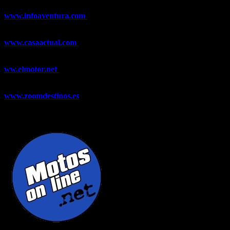
www.infoaventura.com
Toda la información sobre Mountain Bike
y Trail Running, competiciones, noticias, novedades,...
www.casaactual.com
El portal de referencia de lifestyle con
noticias y artículos sobre Decoración, Moda, Bricolaje, Recetas, ...
ww.elmotor.net
Tu web de coches en internet con noticias,
novedades, pruebas y mucho más...
www.zoomdestinos.es
Encuentra información sobre destinos de
viajes entre miles de artículos y consejos para disfrutar de tus
vacaciones y tiempo libre.