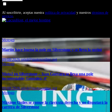
Doy mi consentimiento para recibir correos electrónicos
promocionales de Motosonline.net
Al suscribirte, aceptas nuestra
política de privacidad
y nuestros
términos de
servicio
.
También te puede interesar...
Motogp
Martín hace buena la pole en Silverstone y se lleva la sprint
09/08/2026
oriol@motosonline.net
Motogp
Moto2 en Silverstone – Izan Guevara se lleva una pole
incontestable; González, 4º
09/08/2026
oriol@motosonline.net
Motogp
Máximo Quiles se rompe la clavícula derecha y no disputará la
carrera de Silverstone