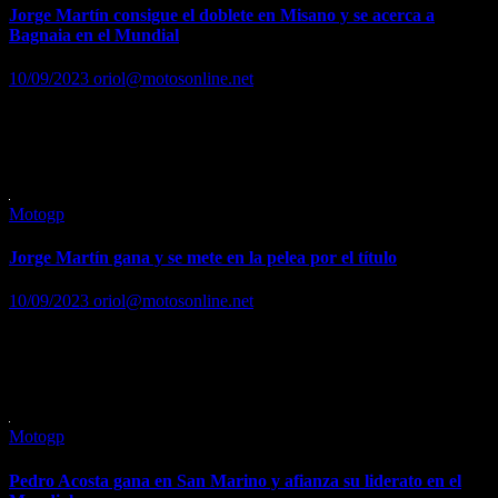
Jorge Martín consigue el doblete en Misano y se acerca a
Bagnaia en el Mundial
10/09/2023
oriol@motosonline.net
El madrileño recorta 9 puntos en el Mundial a Bagnaia y se queda a
36 Dani Pedrosa rozó el podio con su 'wild card' al finalizar 4º Leer
la noticia…
Motogp
Jorge Martín gana y se mete en la pelea por el título
10/09/2023
oriol@motosonline.net
Pedrosa, cuarto, con Marc Márquez, séptimo Leer …. Leer noticia
completa en… https://www.marca.com/motor/motogp/gp-san-
marino/2023/09/10/64fd7387ca4741fa498b45a9.html
Motogp
Pedro Acosta gana en San Marino y afianza su liderato en el