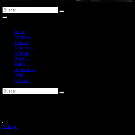
Inicio
Noticias
Enduro
Motocross
Motogp
Pruebas
Raids
Superbikes
Trial
Vídeos
Categoría:
Motogp
Motogp