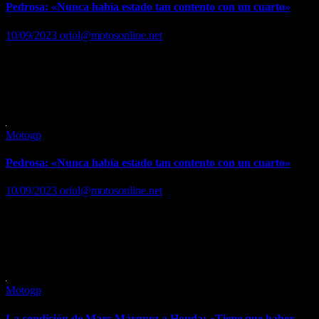
Pedrosa: «Nunca había estado tan contento con un cuarto»
10/09/2023
oriol@motosonline.net
Intentó subir al podio y pudo sacar conclusiones para KTM al
estudiar al campeón a sus casi 38 años Leer …. Leer noticia
completa en… https://www.marca.com/motor/motogp/gp-san-
marino/2023/09/10/64fdd4a7ca4741716d8b45e4.html
Motogp
Pedrosa: «Nunca había estado tan contento con un cuarto»
10/09/2023
oriol@motosonline.net
Intentó subir al podio y pudo sacar conclusiones para KTM al
estudiar al campeón a sus casi 38 años Leer …. Leer noticia
completa en… https://www.marca.com/motor/motogp/gp-san-
marino/2023/09/10/64fdd4a7ca4741716d8b45e4.html
Motogp
La condición de Marc Márquez a Honda: «Tiene que haber