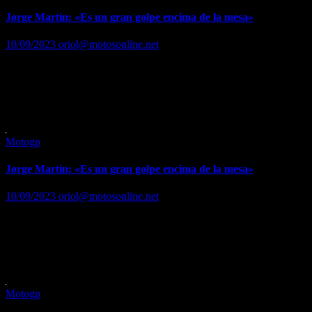
Jorge Martín: «Es un gran golpe encima de la mesa»
10/09/2023
oriol@motosonline.net
Cree que lo tiene todo para optar al Mundial de MotoGP Leer ….
Leer noticia completa en…
https://www.marca.com/motor/motogp/gp-san-
marino/2023/09/10/64fdbf50ca4741894f8b457b.html
Motogp
Jorge Martín: «Es un gran golpe encima de la mesa»
10/09/2023
oriol@motosonline.net
Cree que lo tiene todo para optar al Mundial de MotoGP Leer ….
Leer noticia completa en…
https://www.marca.com/motor/motogp/gp-san-
marino/2023/09/10/64fdbf50ca4741894f8b457b.html
Motogp