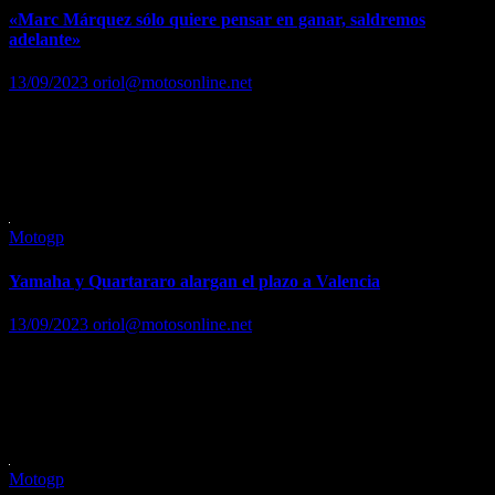
«Marc Márquez sólo quiere pensar en ganar, saldremos
adelante»
13/09/2023
oriol@motosonline.net
Santi Hernández, ingeniero de pista en sus títulos en MotoGP, se
sincera al recordar su trayectoria personal Leer …. Leer noticia
completa en… https://www.marca.com/motor/motogp/gp-india-
motogp/2023/09/13/6501997b268e3e00338b4606.html
Motogp
Yamaha y Quartararo alargan el plazo a Valencia
13/09/2023
oriol@motosonline.net
El test de Misano no fue el deseado, pero confían en la reacción
Leer …. Leer noticia completa en…
https://www.marca.com/motor/motogp/gp-san-
marino/2023/09/13/65017f4d268e3eeb768b4591.html
Motogp