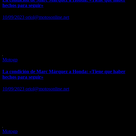
hechos para seguir»
10/09/2023
oriol@motosonline.net
Dice que hizo «la carrera perfecta» y espera el test sin confirmar
nada Leer …. Leer noticia completa en…
https://www.marca.com/motor/motogp/gp-san-
marino/2023/09/10/64fdc177ca474154348b45b5.html
Motogp
La condición de Marc Márquez a Honda: «Tiene que haber
hechos para seguir»
10/09/2023
oriol@motosonline.net
Dice que hizo «la carrera perfecta» y espera el test sin confirmar
nada Leer …. Leer noticia completa en…
https://www.marca.com/motor/motogp/gp-san-
marino/2023/09/10/64fdc177ca474154348b45b5.html
Motogp