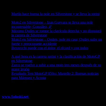
Entradas recientes
Martín hace buena la pole en Silverstone y se lleva la sprint
09/08/2026
Moto2 en Silverstone – Izan Guevara se lleva una pole
incontestable; González, 4º
09/08/2026
Máximo Quiles se rompe la clavícula derecha y no disputará
la carrera de Silverstone
09/08/2026
Moto3 en Silverstone – Ogden, pole en casa; Quiles sufre un
fuerte y preocupante accidente
09/08/2026
Bezzecchi puede con el dolor, el récord y con todos
08/08/2026
A qué hora es la carrera sprint y la clasificación de MotoGP
en Silverstone
08/08/2026
Zarco se vuelve a subir a una moto tres meses después de su
grave lesión
08/08/2026
Resultado Test MotoGP 850cc Mugello 2: Buenas noticias
para Márquez y Acosta
08/08/2026
¿Ya conoces nuestra red de portales?
www.Soloski.net
Noticias y artículos sobre Deportes de Invierno,
Esquí, Snowboard, Esquí de Fondo, Esquí de Travesía, Estaciones
de Esquí, Meteorología,...