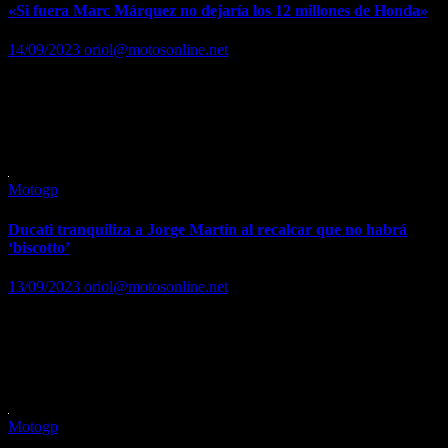
«Si fuera Marc Márquez no dejaría los 12 millones de Honda»
14/09/2023
oriol@motosonline.net
Luca Marini se pronuncia sobre el futuro del octocampeón en
Ducati o HRC Leer …. Leer noticia completa en…
https://www.marca.com/motor/motogp/gp-india-
motogp/2023/09/14/6502bd78268e3e994e8b45f0.html
Motogp
Ducati tranquiliza a Jorge Martín al recalcar que no habrá
‘biscotto’
13/09/2023
oriol@motosonline.net
<strong>Gigi Dall’Igna</strong> afirma que no perjudicarán a
<em>Martinator</em> (en un equipo satélite de Ducati) en su lucha
por la corona de MotoGP con Pecco Bagnaia (estrella del equipo
oficial) Leer…
Motogp