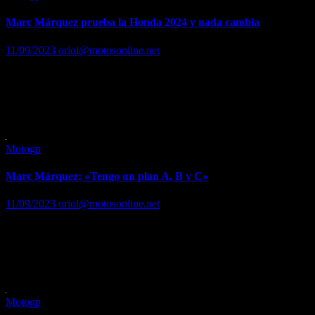
Marc Márquez prueba la Honda 2024 y nada cambia
11/09/2023
oriol@motosonline.net
<strong>Test clave en Misano</strong> para su futuro y el de Fabio
Quartararo en Yamaha Leer …. Leer noticia completa en…
https://www.marca.com/motor/motogp/gp-san-
marino/2023/09/11/64febe2e268e3e26038b456d.html
Motogp
Marc Márquez: «Tengo un plan A, B y C»
11/09/2023
oriol@motosonline.net
Ve en la Honda 2024 los mismos problemas que en la anterior y
alarga el anuncio de su futuro Leer …. Leer noticia completa en…
https://www.marca.com/motor/motogp/gp-san-
marino/2023/09/11/64fef0ff268e3ef5718b45b0.html
Motogp