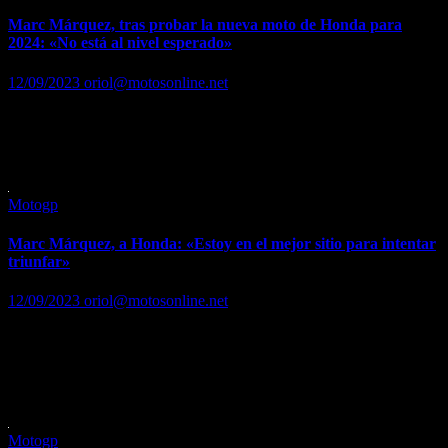
Marc Márquez, tras probar la nueva moto de Honda para
2024: «No está al nivel esperado»
12/09/2023
oriol@motosonline.net
El piloto confirma que tiene "plan A, B y C" aunque recula: "mi
compromiso sigue siendo con Honda" Márquez ya avisó que
durante los test debería haber "hechos" para continuar…
Motogp
Marc Márquez, a Honda: «Estoy en el mejor sitio para intentar
triunfar»
12/09/2023
oriol@motosonline.net
Manda un mensaje de confianza, pese a sus dudas y tener que
decidir su futuro Leer …. Leer noticia completa en…
https://www.marca.com/motor/motogp/gp-san-
marino/2023/09/12/65004d18ca4741fb338b4605.html
Motogp