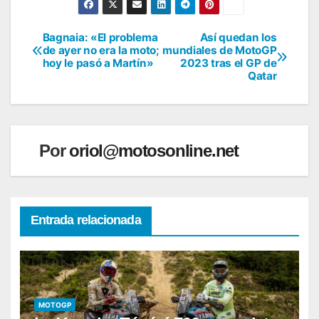
Bagnaia: «El problema
Así quedan los
Navegación
de ayer no era la moto;
mundiales de MotoGP
hoy le pasó a Martín»
2023 tras el GP de
de
Qatar
entradas
Por
oriol@motosonline.net
Entrada relacionada
MOTOGP