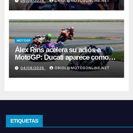
06/08/2026
ORIOL@MOTOSONLINE.NET
MOTOGP
Álex Rins acelera su adiós a
MotoGP: Ducati aparece como
destino en Superbike
04/08/2026
ORIOL@MOTOSONLINE.NET
ETIQUETAS