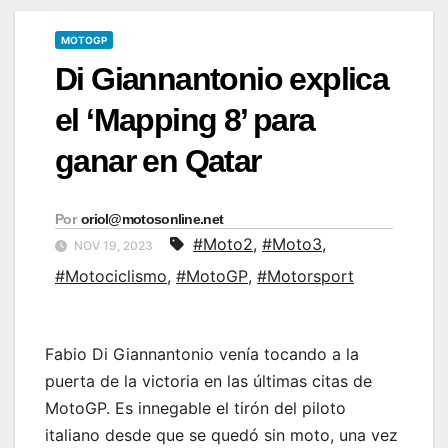
MOTOGP
Di Giannantonio explica
el ‘Mapping 8’ para
ganar en Qatar
Por
oriol@motosonline.net
#Moto2
,
#Moto3
,
NOV 19, 2023
#Motociclismo
,
#MotoGP
,
#Motorsport
Fabio Di Giannantonio venía tocando a la
puerta de la victoria en las últimas citas de
MotoGP. Es innegable el tirón del piloto
italiano desde que se quedó sin moto, una vez