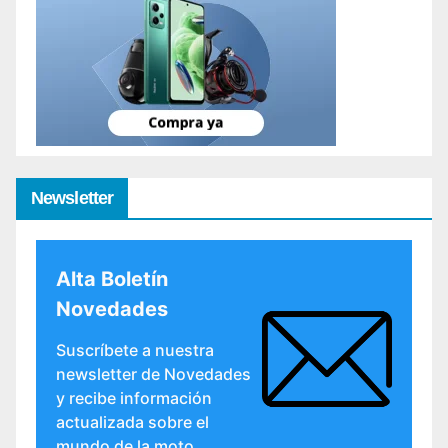
Newsletter
Alta Boletín
Novedades
Suscríbete a nuestra
newsletter de Novedades
y recibe información
actualizada sobre el
mundo de la moto