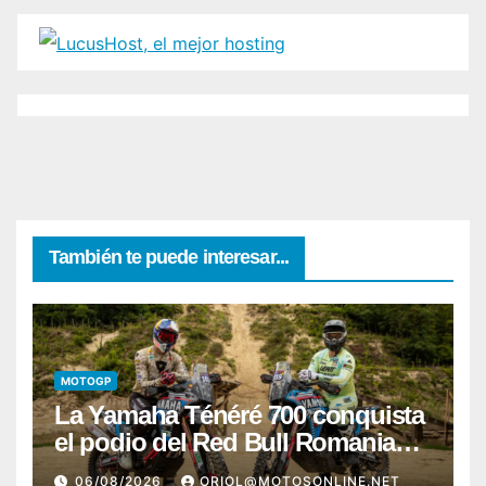
También te puede interesar...
MOTOGP
La Yamaha Ténéré 700 conquista
el podio del Red Bull Romaniacs
2026 con Pol Tarrés
06/08/2026
ORIOL@MOTOSONLINE.NET