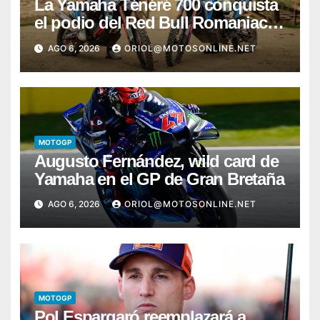
La Yamaha Ténéré 700 conquista
el podio del Red Bull Romaniacs
2026 con Pol Tarrés
AGO 6, 2026
ORIOL@MOTOSONLINE.NET
MOTOGP
Augusto Fernández, wild card de
Yamaha en el GP de Gran Bretaña
AGO 6, 2026
ORIOL@MOTOSONLINE.NET
MOTOGP
Pol Espargaró reemplazará a