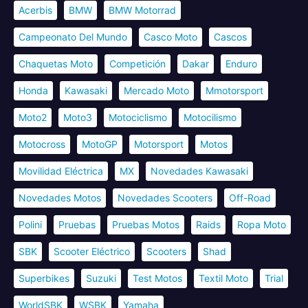
Acerbis
BMW
BMW Motorrad
Campeonato Del Mundo
Casco Moto
Cascos
Chaquetas Moto
Competición
Dakar
Enduro
Honda
Kawasaki
Mercado Moto
Mmotorsport
Moto2
Moto3
Motociclismo
Motocilismo
Motocross
MotoGP
Motorsport
Motos
Movilidad Eléctrica
MX
Novedades Kawasaki
Novedades Motos
Novedades Scooters
Off-Road
Polini
Pruebas
Pruebas Motos
Raids
Ropa Moto
SBK
Scooter Eléctrico
Scooters
Shad
Superbikes
Suzuki
Test Motos
Textil Moto
Trial
WorldSBK
WSBK
Yamaha