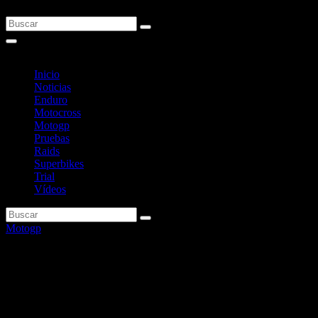
Inicio
Noticias
Enduro
Motocross
Motogp
Pruebas
Raids
Superbikes
Trial
Vídeos
Motogp
Cal Crutchlow volverá a
sustituir a Zarco en Brno y
Assen