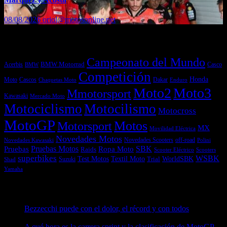
08/08/2026
oriol@motosonline.net
Etiquetas
Campeonato del Mundo
Acerbis
BMW Motorrad
Casco
BMW
Competición
Honda
Moto
Dakar
Cascos
Chaquetas Moto
Enduro
Moto2
Moto3
Mmotorsport
Kawasaki
Mercado Moto
Motociclismo
Motocilismo
Motocross
MotoGP
Motos
Motorsport
MX
Movilidad Eléctrica
Novedades Motos
off-road
Novedades Scooters
Polini
Novedades Kawasaki
Pruebas
Pruebas Motos
SBK
Ropa Moto
Raids
Scooters
Scooter Eléctrico
superbikes
WSBK
Textil Moto
WorldSBK
Test Motos
Suzuki
Trial
Shad
Yamaha
Entradas recientes
Bezzecchi puede con el dolor, el récord y con todos
08/08/2026
A qué hora es la carrera sprint y la clasificación de MotoGP