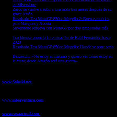
en Silverstone
08/08/2026
Zarco se vuelve a subir a una moto tres meses después de su
grave lesión
08/08/2026
Resultado Test MotoGP 850cc Mugello 2: Buenas noticias
para Márquez y Acosta
08/08/2026
Silverstone renueva con MotoGP por dos temporadas más
08/08/2026
Trackhouse anuncia la renovación de Raúl Fernández hasta
2028
08/08/2026
Resultado Test MotoGP 850cc Mugello: Honda se pone seria
07/08/2026
Bezzecchi: «No estoy al máximo y quiero ver cómo estoy en
la moto; desde Aragón será una guerra»
07/08/2026
¿Ya conoces nuestra red de portales?
www.Soloski.net
Noticias y artículos sobre Deportes de Invierno,
Esquí, Snowboard, Esquí de Fondo, Esquí de Travesía, Estaciones
de Esquí, Meteorología,...
www.infoaventura.com
Toda la información sobre Mountain Bike
y Trail Running, competiciones, noticias, novedades,...
www.casaactual.com
El portal de referencia de lifestyle con