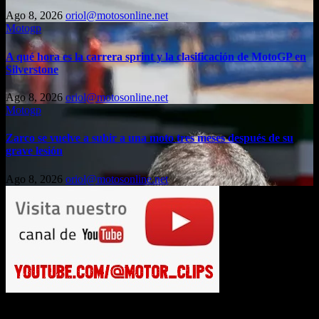
Ago 8, 2026
oriol@motosonline.net
Motogp
A qué hora es la carrera sprint y la clasificación de MotoGP en
Silverstone
Ago 8, 2026
oriol@motosonline.net
Motogp
Zarco se vuelve a subir a una moto tres meses después de su
grave lesión
Ago 8, 2026
oriol@motosonline.net
Busca en Motosonline