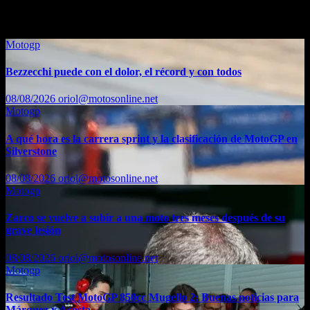
También te puede interesar...
Motogp
Bezzecchi puede con el dolor, el récord y con todos
08/08/2026
oriol@motosonline.net
Motogp
A qué hora es la carrera sprint y la clasificación de MotoGP en
Silverstone
08/08/2026
oriol@motosonline.net
Motogp
Zarco se vuelve a subir a una moto tres meses después de su
grave lesión
08/08/2026
oriol@motosonline.net
Motogp
Resultado Test MotoGP 850cc Mugello 2: Buenas noticias para
Márquez y Acosta