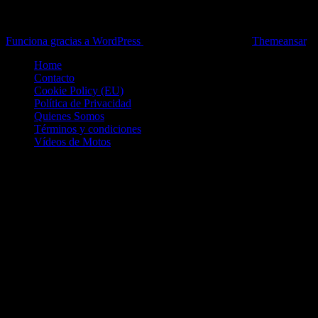
Toda la información del mundo de la Moto en una sola web,
Pruebas, Novedades, Artículos y competición.
Funciona gracias a WordPress
|
Theme: News Live by
Themeansar
.
Home
Contacto
Cookie Policy (EU)
Política de Privacidad
Quienes Somos
Términos y condiciones
Vídeos de Motos