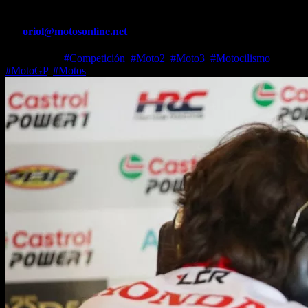
Por
oriol@motosonline.net
Jun 11, 2026
#Competición
,
#Moto2
,
#Moto3
,
#Motocilismo
,
#MotoGP
,
#Motos