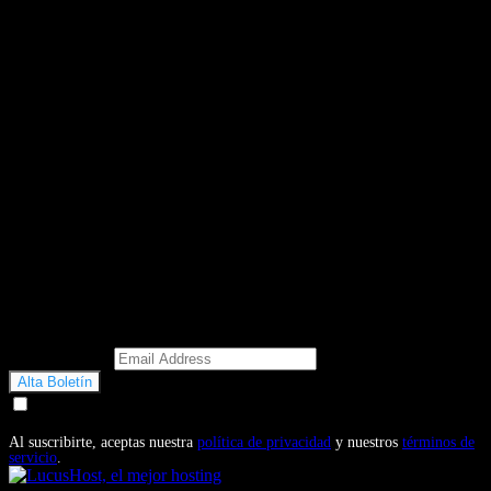
Email Address
Doy mi consentimiento para recibir correos electrónicos
promocionales de Motosonline.net
Al suscribirte, aceptas nuestra
política de privacidad
y nuestros
términos de
servicio
.