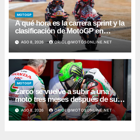
MOTOGP
A qué hora es la carrera sprint y la
clasificación de MotoGP en
Silverstone
AGO 8, 2026
ORIOL@MOTOSONLINE.NET
MOTOGP
Zarco se vuelve a subir a una
moto tres meses después de su
grave lesión
AGO 8, 2026
ORIOL@MOTOSONLINE.NET