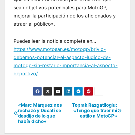
sean objetivos potenciales para MotoGP,
mejorar la participación de los aficionados y
atraer al público».
Puedes leer la noticia completa en…
https://www.motosan.es/motogp/brivio-
debemos-potenciar-el-aspecto-ludico-de-
motogp-sin-restarle-importancia-al-aspecto-
deportivo/
«Marc Márquez nos
Toprak Razgatlioglu:
Navegación
rechazó y Ducati se
«Tengo que traer mi
desdijo de lo que
estilo a MotoGP»
de
había dicho»
entradas