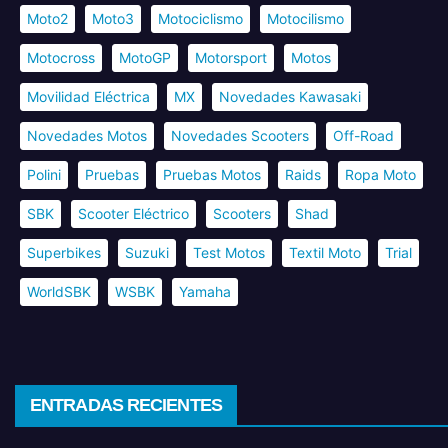
Moto2
Moto3
Motociclismo
Motocilismo
Motocross
MotoGP
Motorsport
Motos
Movilidad Eléctrica
MX
Novedades Kawasaki
Novedades Motos
Novedades Scooters
Off-Road
Polini
Pruebas
Pruebas Motos
Raids
Ropa Moto
SBK
Scooter Eléctrico
Scooters
Shad
Superbikes
Suzuki
Test Motos
Textil Moto
Trial
WorldSBK
WSBK
Yamaha
ENTRADAS RECIENTES