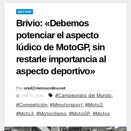
MOTOGP
Brivio: «Debemos
potenciar el aspecto
lúdico de MotoGP, sin
restarle importancia al
aspecto deportivo»
Por
oriol@motosonline.net
#Campeonato del Mundo
,
ENE 15, 2026
#Competición
,
#Mmotorsport
,
#Moto2
,
#Moto3
,
#Motocilismo
,
#MotoGP
,
#Motos