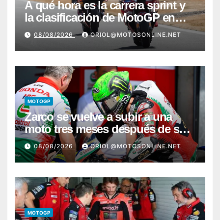
A qué hora es la carrera sprint y
la clasificación de MotoGP en
Silverstone
08/08/2026
ORIOL@MOTOSONLINE.NET
MOTOGP
Zarco se vuelve a subir a una
moto tres meses después de su
grave lesión
08/08/2026
ORIOL@MOTOSONLINE.NET
MOTOGP