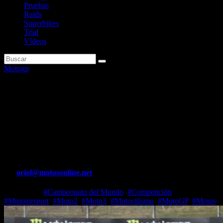
Pruebas
Raids
Superbikes
Trial
Vídeos
Motogp
Bradl: «Creía que Márquez era
inmortal, como un gato,
siempre se levantaba después
de una caída»
Por
oriol@motosonline.net
Oct 1, 2025
#Campeonato del Mundo
,
#Competición
,
#Mmotorsport
,
#Moto2
,
#Moto3
,
#Motocilismo
,
#MotoGP
,
#Motos