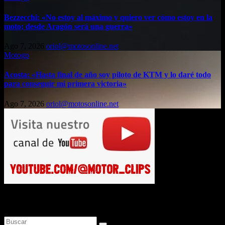
Bezzecchi: «No estoy al máximo y quiero ver cómo estoy en la
moto; desde Aragón será una guerra»
Ago 7, 2026
oriol@motosonline.net
Motogp
Acosta: «Hasta final de año soy piloto de KTM y lo daré todo
para conseguir mi primera victoria»
Ago 7, 2026
oriol@motosonline.net
Busca en Motosonline