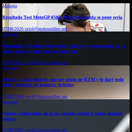
Motogp
Resultado Test MotoGP 850cc Mugello: Honda se pone seria
07/08/2026
oriol@motosonline.net
Motogp
Bezzecchi: «No estoy al máximo y quiero ver cómo estoy en la
moto; desde Aragón será una guerra»
07/08/2026
oriol@motosonline.net
Motogp
Acosta: «Hasta final de año soy piloto de KTM y lo daré todo
para conseguir mi primera victoria»
07/08/2026
oriol@motosonline.net
Motogp
Ogura: «Silverstone no es un circuito al que le tenga muchas
ganas»
07/08/2026
oriol@motosonline.net