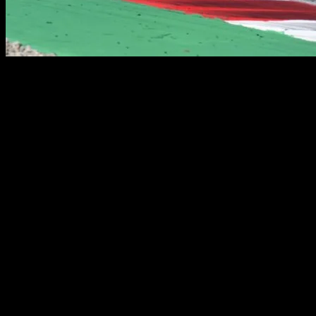
El ex piloto de MotoGP, Stefan Bradl, habla del título conseguido
por Marc Marquez este pasado domingo.
El que fue piloto de Honda, el alemán Stefan Bradl, conoce bastante
al reciente Campeón del Mundo de MotoGP, Marc Márquez.
Durante varios años compartieron conversaciones para guiar a
Honda en el Campeonato y desarrollar la moto de la marca
japonesa. Por ello, Stefan no ha dudado en opinar sobre lo logrado
por el español en el Gran Premio de Japón, en el circuito de Motegi,
este pasado domingo.
En el programa deportivo ‘Sport & Talk aus dem Hangar 7’, Bradl
expuso su percepción tras alcanzar Marc el título y dijo lo siguiente:
“Durante su lesión tuve la sensación de que estaba relativamente
más feliz de ser introvertido, que no se había vuelto tan extremo.
Porque ya en los títulos de 2018 y 2019, explotó hacia afuera”.
Además el ex piloto alemán, actualmente comentarista, reconoce
esto sobre el ‘93’: “El título significó mucho para él. Ha luchado con
las lágrimas y primero tiene que procesarlo. Pero claro, también es
comprensible después de todo lo que ha pasado. Está claro que ha