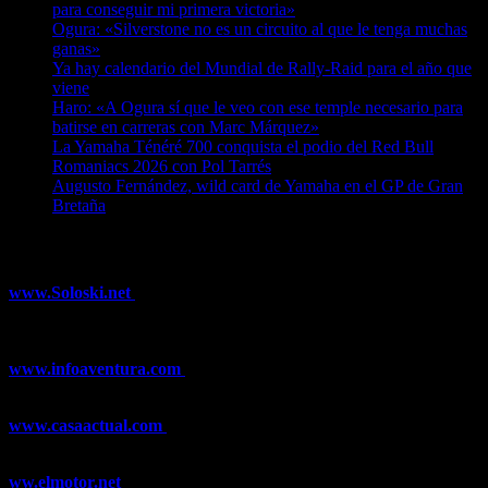
para conseguir mi primera victoria»
07/08/2026
Ogura: «Silverstone no es un circuito al que le tenga muchas
ganas»
07/08/2026
Ya hay calendario del Mundial de Rally-Raid para el año que
viene
07/08/2026
Haro: «A Ogura sí que le veo con ese temple necesario para
batirse en carreras con Marc Márquez»
07/08/2026
La Yamaha Ténéré 700 conquista el podio del Red Bull
Romaniacs 2026 con Pol Tarrés
06/08/2026
Augusto Fernández, wild card de Yamaha en el GP de Gran
Bretaña
06/08/2026
¿Ya conoces nuestra red de portales?
www.Soloski.net
Noticias y artículos sobre Deportes de Invierno,
Esquí, Snowboard, Esquí de Fondo, Esquí de Travesía, Estaciones
de Esquí, Meteorología,...
www.infoaventura.com
Toda la información sobre Mountain Bike
y Trail Running, competiciones, noticias, novedades,...
www.casaactual.com
El portal de referencia de lifestyle con
noticias y artículos sobre Decoración, Moda, Bricolaje, Recetas, ...
ww.elmotor.net
Tu web de coches en internet con noticias,