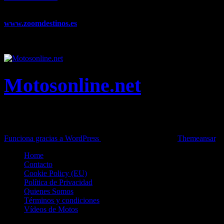
novedades, pruebas y mucho más...
www.zoomdestinos.es
Encuentra información sobre destinos de
viajes entre miles de artículos y consejos para disfrutar de tus
vacaciones y tiempo libre.
Motosonline.net
Toda la información del mundo de la Moto en una sola web,
Pruebas, Novedades, Artículos y competición.
Funciona gracias a WordPress
|
Theme: News Live by
Themeansar
.
Home
Contacto
Cookie Policy (EU)
Política de Privacidad
Quienes Somos
Términos y condiciones
Vídeos de Motos