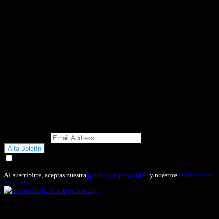
Email Address
Doy mi consentimiento para recibir correos electrónicos
promocionales de Motosonline.net
Al suscribirte, aceptas nuestra
política de privacidad
y nuestros
términos de
servicio
.
También te puede interesar...