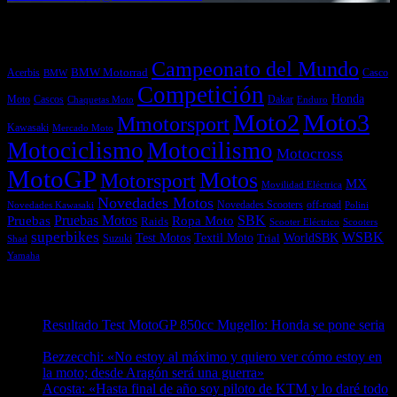
Etiquetas
Campeonato del Mundo
Acerbis
BMW Motorrad
Casco
BMW
Competición
Honda
Moto
Dakar
Cascos
Chaquetas Moto
Enduro
Moto2
Moto3
Mmotorsport
Kawasaki
Mercado Moto
Motociclismo
Motocilismo
Motocross
MotoGP
Motos
Motorsport
MX
Movilidad Eléctrica
Novedades Motos
off-road
Novedades Scooters
Polini
Novedades Kawasaki
Pruebas
Pruebas Motos
SBK
Ropa Moto
Raids
Scooters
Scooter Eléctrico
superbikes
WSBK
Textil Moto
WorldSBK
Test Motos
Suzuki
Trial
Shad
Yamaha
Entradas recientes
Resultado Test MotoGP 850cc Mugello: Honda se pone seria
07/08/2026
Bezzecchi: «No estoy al máximo y quiero ver cómo estoy en
la moto; desde Aragón será una guerra»
07/08/2026
Acosta: «Hasta final de año soy piloto de KTM y lo daré todo